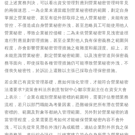
從上述實務判決，可以看出資安管理對應到營業秘密管理時常見
的兩個迷思，一為企業未適當鑑別營業秘密標的範圍，劃定自身
掌握之營業秘密、甚至有從外部取得之他人營業秘密，未能有效
管控，不僅造成自身營業秘密外洩，甚至忽略員工可能使用他人
營業秘密，導致企業被控侵權；二為未依營業秘密常見洩密途徑
進行對應規劃管理措施，甚至企業對他人負有保密義務之範圍與
程度，亦會影響營業秘密管理措施之複雜度和嚴謹度。綜上，若
未能意識營業秘密、劃定營業秘密範圍、以及洩密管道與保密義
務等面向，即使採取各種管理措施仍可能導致營業秘密外洩，不
僅喪失秘密性，於訴訟上還難以主張已採取合理保密措施。
若企業已有資安管理基礎，應如何強化管理，才能符合營業秘密
法遵要求?資策會科法所創意智財中心鄒宗萱副主任在資安大會
上表示：「企業在鑑別營業秘密標的範圍時，需要評估整體業務
流程，若只以部門職能為考量因素，恐難確保把所有潛在營業秘
密標的、範圍及對象等都納入管理範圍。另外對於營業秘密的適
當管理程度，企業需要思考如何才能確保營業秘密內容不會外
洩，可以先從常見潛在外洩行為或載體，連結企業對外所負之保
密義務等，進行綜合評估，以確實建立符合自身所需之營業秘密