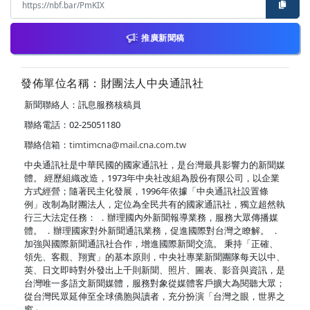
推廣新聞稿
發佈單位名稱：財團法人中央通訊社
新聞聯絡人：訊息服務核稿員
聯絡電話：02-25051180
聯絡信箱：
timtimcna@mail.cna.com.tw
中央通訊社是中華民國的國家通訊社，是台灣最具影響力的新聞媒
體。 經歷組織改造，1973年中央社改組為股份有限公司，以企業
方式經營；隨著民主化發展，1996年依據「中央通訊社設置條
例」改制為財團法人，定位為全民共有的國家通訊社，獨立超然執
行三大法定任務： ．辦理國內外新聞報導業務，服務大眾傳播媒
體。 ．辦理國家對外新聞通訊業務，促進國際對台灣之瞭解。 ．
加強與國際新聞通訊社合作，增進國際新聞交流。 秉持「正確、
領先、客觀、翔實」的基本原則，中央社專業新聞團隊每天以中、
英、日文即時對外發出上千則新聞、照片、圖表、影音與資訊，是
台灣唯一多語文新聞媒體，服務對象從媒體客戶擴大為閱聽大眾；
從台灣民眾延伸至全球僑胞與讀者，充分扮演「台灣之眼，世界之
窗」。