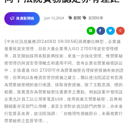
Jun 12,2024
新聞
新聞時事
推廣新聞稿
(中央社訊息服務20240612 09:39:58)因應數位轉型，企業越
發重視資安管理，目前大量企業導入ISO 27001等資安管理標
準，甚至開始採用各類新興技術，來進一步強化管理。惟營業秘
密管理仍與資安管理概念和適用不同。曾有企業在營業秘密訴訟
中，主張通過 ISO 27001可作為營業秘密合理保密措施有效的證
明，但單純以各種資安管控措施之建立，難以使法院認定有意識
為營業秘密標的進行保護、採取保密措施。除了主觀意識、標的
範圍，落實度亦為營業秘密法遵要求之重點。例如該案中發現該
企業允許員工以公用筆電及USB，使用前雇主營業秘密，且將相
關檔案存至部門公用槽，甚至主管對於資訊部門的警示，亦未進
行監督及改善，故法院強調：「在物理性措施部分，未嚴格實行
營業秘密之監督管理」。