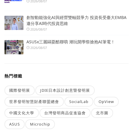
2026/08/07
創智動能強化AI與經營雙軸競爭力 投資長受臺大EMBA
邀分享AI時代投資思維
2026/08/07
ASUSx三麗鷗耍酷聯萌 潮玩開學祭搶抱AI筆電！
2026/08/07
熱門標籤
國際發明展
JDIE日本設計創意暨發明展
世界發明智慧財產聯盟總會
SocialLab
OpView
中國文化大學
台灣發明商品促進協會
北市圖
ASUS
Microchip