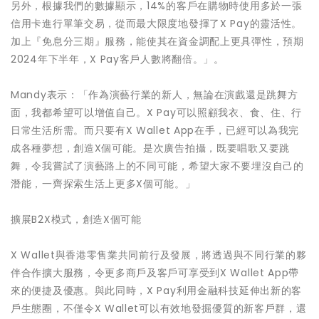
另外，根據我們的數據顯示，14%的客戶在購物時使用多於一張
信用卡進行單筆交易，從而最大限度地發揮了X Pay的靈活性。
加上『免息分三期』服務，能使其在資金調配上更具彈性，預期
2024年下半年，X Pay客戶人數將翻倍。」。
Mandy表示：「作為演藝行業的新人，無論在演戲還是跳舞方
面，我都希望可以增值自己。X Pay可以照顧我衣、食、住、行
日常生活所需。而只要有X Wallet App在手，已經可以為我完
成各種夢想，創造X個可能。是次廣告拍攝，既要唱歌又要跳
舞，令我嘗試了演藝路上的不同可能，希望大家不要埋沒自己的
潛能，一齊探索生活上更多X個可能。」
擴展B2X模式，創造X個可能
X Wallet與香港零售業共同前行及發展，將透過與不同行業的夥
伴合作擴大服務，令更多商戶及客戶可享受到X Wallet App帶
來的便捷及優惠。與此同時，X Pay利用金融科技延伸出新的客
戶生態圈，不僅令X Wallet可以有效地發掘優質的新客戶群，還