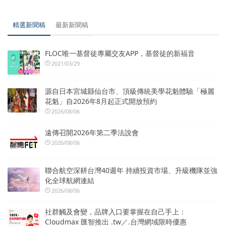
精選新聞稿
最新新聞稿
FLOC唯一基督徒專屬交友APP，基督徒的新福音
2021/03/29
源自日本宮城縣仙台市、頂級傳統美學花魁體驗「極麗
花魁」自2026年8月起正式開放預約
2026/08/06
遠傳召開2026年第二季法說會
2026/08/06
聯合航空深耕台灣40週年 持續投資市場、升級機隊並強
化全球航網連結
2026/08/06
社群觸及會變，品牌入口要掌握在自己手上：
Cloudmax 匯智推出 .tw／.台灣網域限時優惠