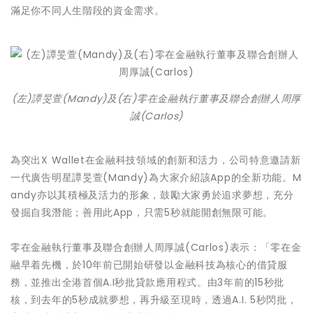
滿足你不同人生階段的資金需求。
(左)譚旻萱(Mandy)及(右)零在金融執行董事及聯合創辦人周厚
誠(Carlos)
為突出X Wallet在金融科技領域的創新和活力，公司特意邀請新
一代廣告明星譚旻萱(Mandy)為大家介紹該App的全新功能。M
andy亦以其積極及活力的形象，鼓勵大家勇於追求夢想，充分
發掘自我潛能；善用此App，只需5秒就能開創無限可能。
零在金融執行董事及聯合創辦人周厚誠(Carlos)表示：「零在金
融早着先機，於10年前已開始研發以金融科技為核心的借貸服
務，並推出全港首個A.I秒批貸款應用程式。由3年前的15秒批
核，到去年的5秒成就夢想，再升級至現時，透過A.I. 5秒閃批，