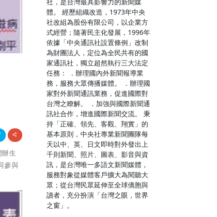
社，是台灣最具影響力的新聞媒
體。 經歷組織改造，1973年中央
社改組為股份有限公司，以企業方
式經營；隨著民主化發展，1996年
依據「中央通訊社設置條例」改制
為財團法人，定位為全民共有的國
家通訊社，獨立超然執行三大法定
任務： ．辦理國內外新聞報導業
！
務，服務大眾傳播媒體。 ．辦理國
家對外新聞通訊業務，促進國際對
台灣之瞭解。 ．加強與國際新聞通
訊社合作，增進國際新聞交流。 秉
持「正確、領先、客觀、翔實」的
基本原則，中央社專業新聞團隊每
天以中、英、日文即時對外發出上
開辦生
千則新聞、照片、圖表、影音與資
訊，是台灣唯一多語文新聞媒體，
同參與
服務對象從媒體客戶擴大為閱聽大
眾；從台灣民眾延伸至全球僑胞與
讀者，充分扮演「台灣之眼，世界
之窗」。