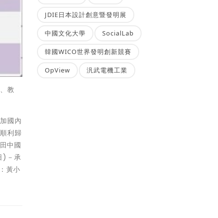
JDIE日本設計創意暨發明展
中國文化大學
SocialLab
韓國WICO世界發明創新競賽
OpView
汎武電機工業
生、教
參加國內
，順利歸
縣田中國
日)－承
人：黃小