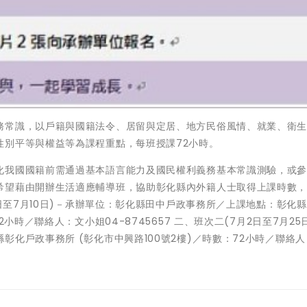
務常識，以戶籍與國籍法令、居留與定居、地方民俗風情、就業、衛
性別平等與權益等為課程重點，每班授課72小時。
化我國國籍前需通過基本語言能力及國民權利義務基本常識測驗，或
希望藉由開辦生活適應輔導班，協助彰化縣內外籍人士取得上課時數
7日至7月10日)－承辦單位：彰化縣田中戶政事務所／上課地點：彰化
小時／聯絡人：文小姐04-8745657 二、班次二(7月2日至7月25
化戶政事務所 (彰化市中興路100號2樓)／時數：72小時／聯絡