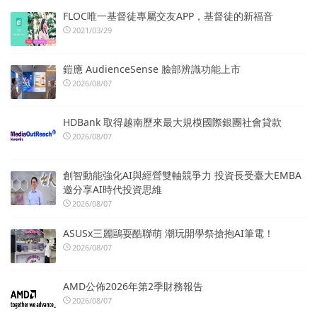
FLOC唯一基督徒專屬交友APP，基督徒的新福音
2021/03/29
鎧應 AudienceSense 臉部辨識功能上市
2026/08/07
HDBank 取得越南歷來最大規模國際銀團社會貸款
2026/08/07
創智動能強化AI與經營雙軸競爭力 投資長受臺大EMBA
邀分享AI時代投資思維
2026/08/07
ASUSx三麗鷗耍酷聯萌 潮玩開學祭搶抱AI筆電！
2026/08/07
AMD公佈2026年第2季財務報告
2026/08/07