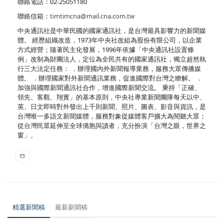
聯絡電話：02-25051180
聯絡信箱：
timtimcna@mail.cna.com.tw
中央通訊社是中華民國的國家通訊社，是台灣最具影響力的新聞媒
體。 經歷組織改造，1973年中央社改組為股份有限公司，以企業
方式經營；隨著民主化發展，1996年依據「中央通訊社設置條
例」改制為財團法人，定位為全民共有的國家通訊社，獨立超然執
行三大法定任務： ．辦理國內外新聞報導業務，服務大眾傳播媒
體。 ．辦理國家對外新聞通訊業務，促進國際對台灣之瞭解。 ．
加強與國際新聞通訊社合作，增進國際新聞交流。 秉持「正確、
領先、客觀、翔實」的基本原則，中央社專業新聞團隊每天以中、
英、日文即時對外發出上千則新聞、照片、圖表、影音與資訊，是
台灣唯一多語文新聞媒體，服務對象從媒體客戶擴大為閱聽大眾；
從台灣民眾延伸至全球僑胞與讀者，充分扮演「台灣之眼，世界之
窗」。
精選新聞稿
最新新聞稿