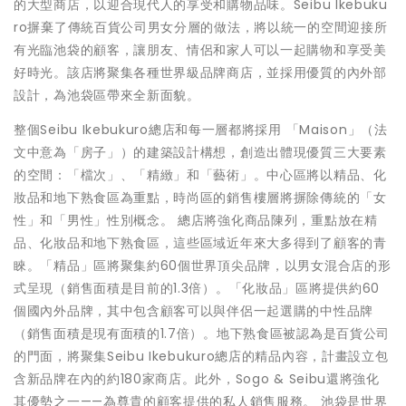
的大型商店，以迎合現代人的享受和購物品味。Seibu Ikebuku
ro摒棄了傳統百貨公司男女分層的做法，將以統一的空間迎接所
有光臨池袋的顧客，讓朋友、情侶和家人可以一起購物和享受美
好時光。該店將聚集各種世界級品牌商店，並採用優質的內外部
設計，為池袋區帶來全新面貌。
整個Seibu Ikebukuro總店和每一層都將採用 「Maison」（法
文中意為「房子」）的建築設計構想，創造出體現優質三大要素
的空間：「檔次」、「精緻」和「藝術」。中心區將以精品、化
妝品和地下熟食區為重點，時尚區的銷售樓層將摒除傳統的「女
性」和「男性」性別概念。 總店將強化商品陳列，重點放在精
品、化妝品和地下熟食區，這些區域近年來大多得到了顧客的青
睞。「精品」區將聚集約60個世界頂尖品牌，以男女混合店的形
式呈現（銷售面積是目前的1.3倍）。「化妝品」區將提供約60
個國內外品牌，其中包含顧客可以與伴侶一起選購的中性品牌
（銷售面積是現有面積的1.7倍）。地下熟食區被認為是百貨公司
的門面，將聚集Seibu Ikebukuro總店的精品內容，計畫設立包
含新品牌在內的約180家商店。此外，Sogo & Seibu還將強化
其優勢之一——為尊貴的顧客提供的私人銷售服務。 池袋是世界