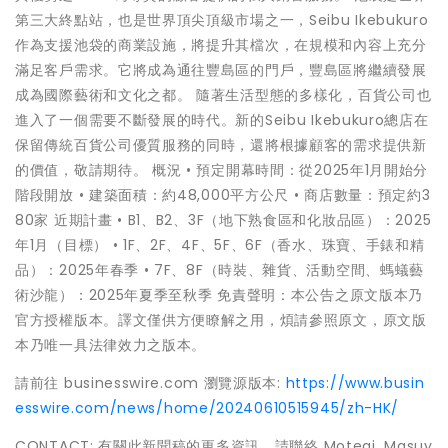
第三大終點站，也是世界頂尖頂級市場之一，Seibu Ikebukuro
作為支援池袋的商業設施，將提升其檔次，在規模和內容上充分
滿足客戶需求。它將成為通往豐島區的門戶，豐島區將繼續發展
成為國際藝術和文化之都。 隨著生活型態的多樣化，百貨公司也
進入了一個需要不斷發展的時代。新的Seibu Ikebukuro總店在
保留傳統百貨公司優質服務的同時，還將根據顧客的需求提供新
的價值，敬請期待。 概況 • 預定開幕時間：從2025年1月開始分
階段開放 • 建築面積：約48,000平方公尺 • 商店數量：預定約3
80家 近期計畫 • B1、B2、3F（地下熟食區和化妝品區）：2025
年1月（目標） • 1F、2F、4F、5F、6F（香水、珠寶、手錶和精
品）：2025年春季 • 7F、8F（時裝、雜貨、活動空間、螞蟻藝
術沙龍）：2025年夏季至秋季 免責聲明：本公告之原文版本乃
官方授權版本。譯文僅供方便瞭解之用，煩請參照原文，原文版
本乃唯一具法律效力之版本。
請前往 businesswire.com 瀏覽源版本:
https://www.busin
esswire.com/news/home/20240610515945/zh-HK/
CONTACT: 有關此新聞稿的更多資訊，請聯絡 Motegi, Masuy