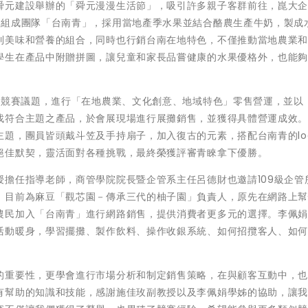
舜元建設舉辦的「舜元漫漫生活節」，吸引許多親子客群前往，崑大
人組成團隊「台南青」，採用當地產季水果並結合酪農生產牛奶，製成
到美味和營養的組合，同時也行銷台南在地特色，不僅推動當地農業
學生在產品中附贈拼圖，讓兒童和家長品嘗健康的水果優格外，也能
為競賽議題，進行「在地農業、文化創意、地域特色」零售營運，並以
找符合主題之產品，於會展現場進行展攤銷售，並獲得具體營運成效
題，團員皆頭戴斗笠及手持扇子，加入復古的元素，搭配台南青的lo
絕佳默契，靈活面對各種挑戰，最終榮獲評審青睞拿下優勝。
擔任指導老師，商管學院院長暨企管系主任呂德財也邀請109級企管
，目前為麻豆「觀芯園－傳承三代的柚子園」負責人，原先在網路上
農民加入「台南青」進行網路銷售，提供消費者更多元的選擇。李佩
活動暖身，學習擺攤、製作飲料、操作收銀系統、如何招攬客人、如
的重要性，更學會進行市場分析和制定銷售策略，在與顧客互動中，
有幫助的知識和技能，感謝施佳玫副教授以及李佩娟學姊的協助，讓