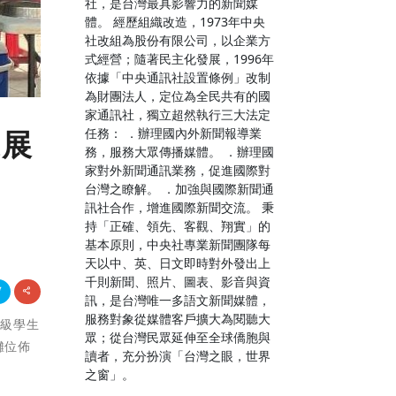
社，是台灣最具影響力的新聞媒
體。 經歷組織改造，1973年中央
社改組為股份有限公司，以企業方
式經營；隨著民主化發展，1996年
依據「中央通訊社設置條例」改制
為財團法人，定位為全民共有的國
家通訊社，獨立超然執行三大法定
任務： ．辦理國內外新聞報導業
獲展
務，服務大眾傳播媒體。 ．辦理國
家對外新聞通訊業務，促進國際對
台灣之瞭解。 ．加強與國際新聞通
訊社合作，增進國際新聞交流。 秉
持「正確、領先、客觀、翔實」的
基本原則，中央社專業新聞團隊每
天以中、英、日文即時對外發出上
千則新聞、照片、圖表、影音與資
訊，是台灣唯一多語文新聞媒體，
服務對象從媒體客戶擴大為閱聽大
年級學生
眾；從台灣民眾延伸至全球僑胞與
攤位佈
讀者，充分扮演「台灣之眼，世界
之窗」。