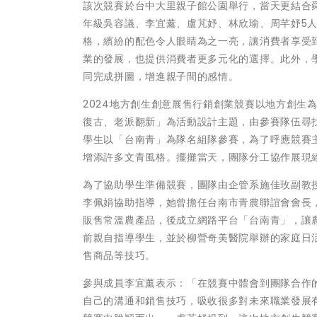
該次競賽於台中大里親子館公園舉行，當天更結合
年級吳容議、李宜薰、盧芃妤、林欣瑜、周芊妤5
格，繽紛的配色令人眼睛為之一亮，讓消費者享受
業的發展，也提供消費者更多元化的選擇。此外，
同完成拼圖，增進親子間的感情。
2024地方創生創意展售行銷創業競賽以地方創生
復古、老派翻新」為活動設計主題，由參賽隊伍尋
學生以「台南青」為隊名組隊參賽，為了呼應競賽主
增添許多文青風格。擺攤當天，團隊分工協作展現
為了協助學生準備競賽，團隊由企管系施佳玫副教授
李佩娟協助指導，她曾擔任台南市青農聯誼會會長
販售常溫農產品，後成立網路平台「台南青」，讓
前親自指導學生，並於柳營奇美醫院舉辦的家庭日
售商品等技巧。
參與成員李宜薰表示：「在競賽中體會到團隊合作
自己的溝通和銷售技巧，吸收很多對未來職業發展