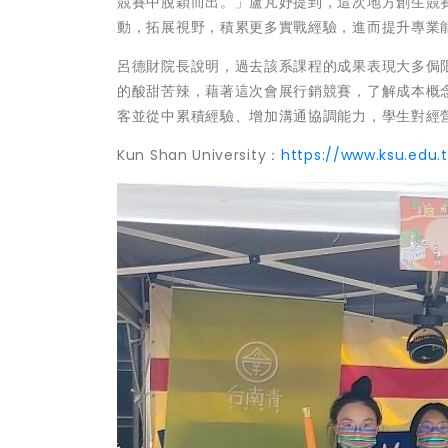
競賽中脫穎而出。」盧芃妤提到，這次地方創生競
動，拓展視野，積累更多實戰經驗，進而提升專業
呂德財院長說明，過去該系課程的成果表現大多侷
的酸甜苦辣，藉著這次會展行銷競賽，了解成本概
客並從中累積經驗、增加溝通協調能力，學生對經
Kun Shan University：
https://www.ksu.edu.