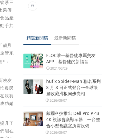
企管系三
水果優
和食品產
夠動手共
精選新聞稿
最新新聞稿
「歲月
。企管系
FLOC唯一基督徒專屬交友
go，
APP，基督徒的新福音
2021/03/29
所校友
huf x Spider-Man 聯名系列
8 月 8 日正式登台〜全球限
幫忙農民
量收藏滑板同步亮相
娟在競賽
2026/08/07
何成功銷
戴爾科技推出 Dell Pro P 43
4K 視訊會議顯示器 一台整
也提升了
合小型會議室所需設備
我們能在
2026/08/07