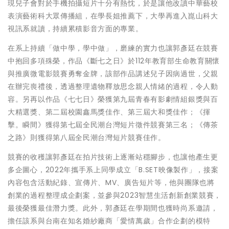
現兒子會對於手機拍攝短片十分有熱忱，於是讓他改讀中華藝校
表演藝術科大眾傳播組，在學長姐推薦下，大學再進入崑山科大
視訊系就讀，持續累積影音方面的專業。
在系上持續「做中學，學中做」，磨練的實力也讓郭彥廷在競賽
中抱回多項殊榮，作品《斷七之日》於112年教育部生命教育關懷
與推廣微電影競賽勇奪金牌，該部作品講述兒子因病過世，父親
在辦完喪禮後，透過整理遺物釋放思念親人情緒的過程，令人動
容。另再以作品《七七日》榮獲第九屆青春有影劇情組銀獎與百
大精選獎、第二屆校園鑫馬獎佳作、第三屆大和獎佳作；《揮
擊。瞬間》獲得第七屆全民潮台灣短片徵件競賽第三名；《傳茶
之路》則獲得第八屆全民潮台灣短片競賽佳作。
競賽的收穫讓郭彥廷在拍片技術上逐漸站穩腳步，也讓他產生更
多企圖心，2022年攜手系上同學成立「B.SET映像製作」，接案
內容包含活動紀錄、宣傳片、MV、廣告短片等，他與團隊也將
創業的過程整理成企劃案，並參與2023智慧生活創新創業競賽，
最後榮獲最佳潛力獎。此外，郭彥廷在學期間也獲時尚系邀請，
擔任該系與台南在知名婚紗廠商「愛情萬歲」合作企劃的模特