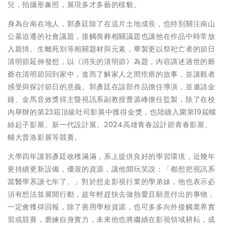
兒，拍攝形象照，展現多才多藝的樣貌。
身為台南在地人，郭彥廷除了在這片土地成長，也特別關注南山
公墓迫遷的社會議題，接觸喪葬相關議題也讓他在作品中時常放
入親情、生離死別等相關題材與元素，畢製更以祭祀亡者的節日
清明節延伸發想，以《消失的清明節》為題，內容講述過世的爺
爺在清明節回到家中，進而了解家人之間疙瘩的故事，並讓觀者
感受與探討節日的意義。郭彥廷在該部作品擔任導演，並邀請金
鐘、金馬音效獎得主暨視訊系副教授曹源峰擔任監製，除了在校
內舉辦的第23屆頂級吐司影展中獲得金獎，也陸續入圍第19屆螺
絲起子影展、新一代設計展、2024高雄青春設計節青春影展、
輔大普洛影展等競賽。
大學四年讓郭彥廷收穫滿滿，系上提供良好的學習環境，近幾年
更持續更新設備，優渥的資源，讓他開玩笑說：「都想把視訊系
當醫學系讀七年了。」對於想走影視行業的學弟妹，他也表示必
須有想法並展開行動，趁年輕趕快去做熱愛且願意付出的事物，
一定會獲得回報，除了善用學校資源，也可多多向外接觸業界實
習或競賽，磨練自身實力，未來他也將繼續在影視領域耕耘，成