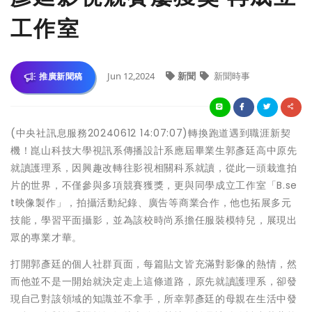
工作室
Jun 12,2024
新聞
新聞時事
推廣新聞稿
(中央社訊息服務20240612 14:07:07)轉換跑道遇到職涯新契
機！崑山科技大學視訊系傳播設計系應屆畢業生郭彥廷高中原先
就讀護理系，因興趣改轉往影視相關科系就讀，從此一頭栽進拍
片的世界，不僅參與多項競賽獲獎，更與同學成立工作室「B.se
t映像製作」，拍攝活動紀錄、廣告等商業合作，他也拓展多元
技能，學習平面攝影，並為該校時尚系擔任服裝模特兒，展現出
眾的專業才華。
打開郭彥廷的個人社群頁面，每篇貼文皆充滿對影像的熱情，然
而他並不是一開始就決定走上這條道路，原先就讀護理系，卻發
現自己對該領域的知識並不拿手，所幸郭彥廷的母親在生活中發