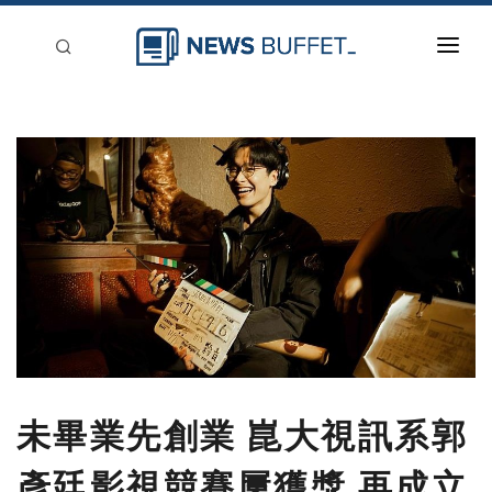
回到首頁
新聞稿分類
登入
刊登
未畢業先創業 崑大視訊系郭
彥廷影視競賽屢獲獎 再成立