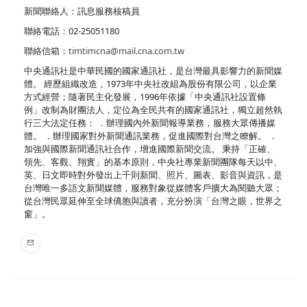
新聞聯絡人：訊息服務核稿員
聯絡電話：02-25051180
聯絡信箱：
timtimcna@mail.cna.com.tw
中央通訊社是中華民國的國家通訊社，是台灣最具影響力的新聞媒
體。 經歷組織改造，1973年中央社改組為股份有限公司，以企業
方式經營；隨著民主化發展，1996年依據「中央通訊社設置條
例」改制為財團法人，定位為全民共有的國家通訊社，獨立超然執
行三大法定任務： ．辦理國內外新聞報導業務，服務大眾傳播媒
體。 ．辦理國家對外新聞通訊業務，促進國際對台灣之瞭解。 ．
加強與國際新聞通訊社合作，增進國際新聞交流。 秉持「正確、
領先、客觀、翔實」的基本原則，中央社專業新聞團隊每天以中、
英、日文即時對外發出上千則新聞、照片、圖表、影音與資訊，是
台灣唯一多語文新聞媒體，服務對象從媒體客戶擴大為閱聽大眾；
從台灣民眾延伸至全球僑胞與讀者，充分扮演「台灣之眼，世界之
窗」。