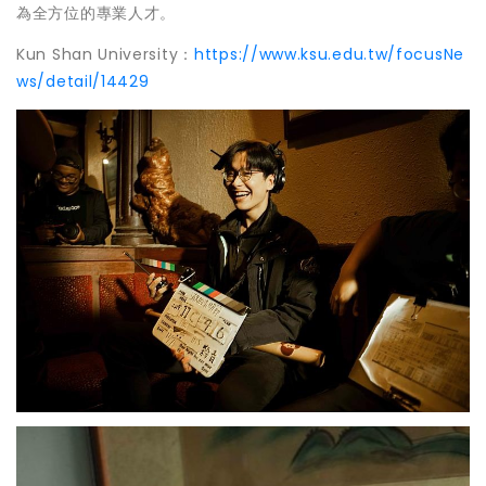
為全方位的專業人才。
Kun Shan University：
https://www.ksu.edu.tw/focusNe
ws/detail/14429