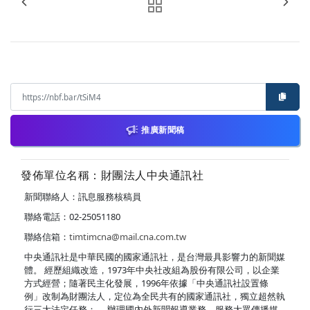
推廣新聞稿
發佈單位名稱：財團法人中央通訊社
新聞聯絡人：訊息服務核稿員
聯絡電話：02-25051180
聯絡信箱：
timtimcna@mail.cna.com.tw
中央通訊社是中華民國的國家通訊社，是台灣最具影響力的新聞媒
體。 經歷組織改造，1973年中央社改組為股份有限公司，以企業
方式經營；隨著民主化發展，1996年依據「中央通訊社設置條
例」改制為財團法人，定位為全民共有的國家通訊社，獨立超然執
行三大法定任務： ．辦理國內外新聞報導業務，服務大眾傳播媒