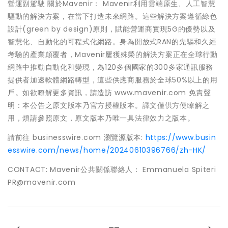
營運副駕駛 關於Mavenir： Mavenir利用雲端原生、人工智慧
驅動的解決方案，在當下打造未來網路。這些解決方案遵循綠色
設計(green by design)原則，賦能營運商實現5G的優勢以及
智慧化、自動化的可程式化網路。身為開放式RAN的先驅和久經
考驗的產業顛覆者，Mavenir屢獲殊榮的解決方案正在全球行動
網路中推動自動化和變現，為120多個國家的300多家通訊服務
提供者加速軟體網路轉型，這些供應商服務於全球50%以上的用
戶。如欲瞭解更多資訊，請造訪 www.mavenir.com 免責聲
明：本公告之原文版本乃官方授權版本。譯文僅供方便瞭解之
用，煩請參照原文，原文版本乃唯一具法律效力之版本。
請前往 businesswire.com 瀏覽源版本:
https://www.busin
esswire.com/news/home/20240610396766/zh-HK/
CONTACT: Mavenir公共關係聯絡人： Emmanuela Spiteri
PR@mavenir.com