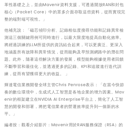
革性基礎之上，並由Mavenir資料支援，可透過開放RAN和封包
核心（Packet Core）中的眾多介面存取這些資料，從而實現完
整的端對端可視性。」
他補充說：「磁芯傾印分析、記錄相似度搜尋功能和記錄異常檢
測這三個關鍵用例可同時進行，以最大限度地提高自動化效率。
將經過訓練的LLM所提供的資訊結合起來，可以更廣泛、更深入
地涵蓋所有故障和異常情況，從而能夠及早預測網路中的潛在問
題。此外，隨著這些解決方案的發展，模型能夠根據使用者回饋
不斷學習和最佳化，並透過更多的記錄、KPI和追蹤進行迭代訓
練，從而有望獲得更大的收益。 」
輝達電信業務開發全球主管Chris Penrose表示：「在當今快節
奏的數位環境中，生成式人工智慧是各地企業的增力因素。Mav
enir的框架建立在NVIDIA AI Enterprise平台上，簡化了人工智
慧的開發和部署，將把電信業者的營運效率提升到一個新的水
平。」
編者按：觀看介紹影片：Mavenir用於RAN服務保證（RSA）的