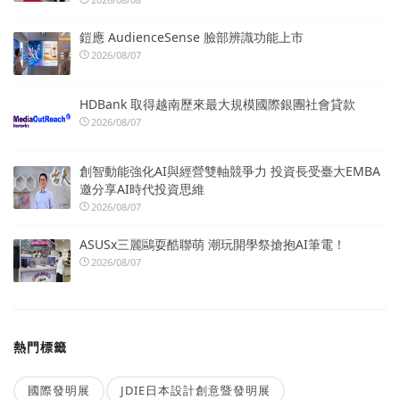
鎧應 AudienceSense 臉部辨識功能上市
2026/08/07
HDBank 取得越南歷來最大規模國際銀團社會貸款
2026/08/07
創智動能強化AI與經營雙軸競爭力 投資長受臺大EMBA
邀分享AI時代投資思維
2026/08/07
ASUSx三麗鷗耍酷聯萌 潮玩開學祭搶抱AI筆電！
2026/08/07
熱門標籤
國際發明展
JDIE日本設計創意暨發明展