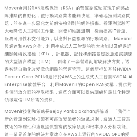
Mavenir用於RAN服務保證（RSA）的營運副駕駛實現了網路故
障排除的自動化，使行動網路業者能夠快速、準確地預測網路問
題，並在進一步惡化之前解決檢測到的網路損傷。營運副駕駛可
大幅降低人工調試工作量、開發和維護週期，從而提高IT營運、
服務可用性和交付能力，以應對日益複雜的行動網路。 Mavenir
與輝達和AWS合作，利用生成式人工智慧的強大功能以及經過詳
細關鍵績效指標（KPI）、計數器、記錄和網路基礎設施追蹤訓練
的大型語言模型（LLM），創建了一套營運副駕駛解決方案，透
過智慧自動化改變電信網路的營運管理。這個新框架基於NVIDIA
Tensor Core GPU和運行於AWS上的生成式人工智慧NVIDIA AI
Enterprise軟體平台，利用Mavenir的Open RAN架構，提供對
多個開放介面的存取權限，這些介面可以提供訓練和最佳化特定
領域電信LLM所需的資料。
Mavenir技術和策略長Bejoy Pankajakshan評論道：「我們全
新的營運副駕駛框架有可能改變業者的遊戲規則，透過人工智慧
技術的準確性和速度提供豐富的故障預測和根本原因分析功能。
這一業界首創的解決方案建立在AWS上運行的NVIDIA GPU的變