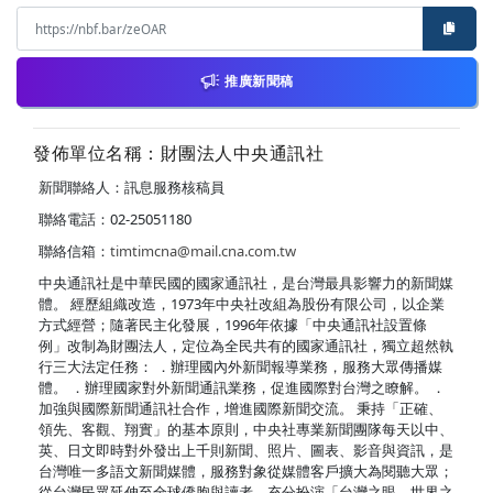
推廣新聞稿
發佈單位名稱：財團法人中央通訊社
新聞聯絡人：訊息服務核稿員
聯絡電話：02-25051180
聯絡信箱：
timtimcna@mail.cna.com.tw
中央通訊社是中華民國的國家通訊社，是台灣最具影響力的新聞媒
體。 經歷組織改造，1973年中央社改組為股份有限公司，以企業
方式經營；隨著民主化發展，1996年依據「中央通訊社設置條
例」改制為財團法人，定位為全民共有的國家通訊社，獨立超然執
行三大法定任務： ．辦理國內外新聞報導業務，服務大眾傳播媒
體。 ．辦理國家對外新聞通訊業務，促進國際對台灣之瞭解。 ．
加強與國際新聞通訊社合作，增進國際新聞交流。 秉持「正確、
領先、客觀、翔實」的基本原則，中央社專業新聞團隊每天以中、
英、日文即時對外發出上千則新聞、照片、圖表、影音與資訊，是
台灣唯一多語文新聞媒體，服務對象從媒體客戶擴大為閱聽大眾；
從台灣民眾延伸至全球僑胞與讀者，充分扮演「台灣之眼，世界之