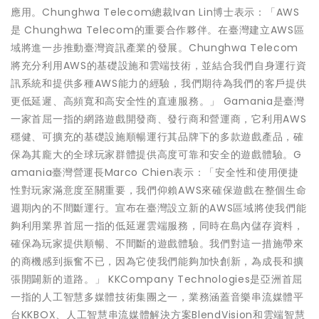
應用。Chunghwa Telecom總裁Ivan Lin博士表示：「AWS
是 Chunghwa Telecom的重要合作夥伴。在臺灣建立AWS區
域將進一步推動臺灣資訊產業的發展。Chunghwa Telecom
將充分利用AWS的基礎設施和雲端技術，並結合我們自身運行資
訊系統和提供多種AWS能力的經驗，我們期待為我們的客戶提供
更低延遲、高頻寬和高安全性的直連服務。」 Gamania是臺灣
一家首屈一指的網路遊戲開發商、發行商和營運商，它利用AWS
穩健、可擴充的基礎設施順暢運行其品牌下的多款遊戲產品，確
保為其龐大的全球玩家群體提供高度可靠和安全的遊戲體驗。G
amania臺灣營運長Marco Chien表示：「安全性和使用便捷
性對玩家滿意度至關重要，我們仰賴AWS來確保遊戲在整個生命
週期內的不間斷運行。宣布在臺灣設立新的AWS區域將使我們能
夠利用業界首屈一指的低延遲雲端服務，同時在島內儲存資料，
確保為玩家提供順暢、不間斷的遊戲體驗。我們對這一措施帶來
的商機感到振奮不已，因為它使我們能夠加快創新，為成長和擴
張開闢新的道路。」 KKCompany Technologies是亞洲首屈
一指的人工智慧多媒體技術集團之一，業務涵蓋音樂串流媒體平
台KKBOX、人工智慧串流媒體解決方案BlendVision和雲端智慧