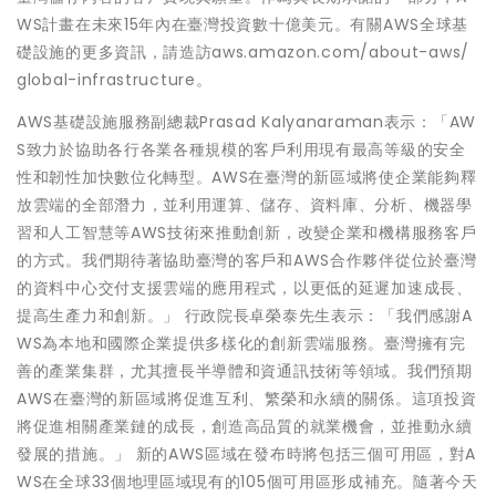
WS計畫在未來15年內在臺灣投資數十億美元。有關AWS全球基
礎設施的更多資訊，請造訪aws.amazon.com/about-aws/
global-infrastructure。
AWS基礎設施服務副總裁Prasad Kalyanaraman表示：「AW
S致力於協助各行各業各種規模的客戶利用現有最高等級的安全
性和韌性加快數位化轉型。AWS在臺灣的新區域將使企業能夠釋
放雲端的全部潛力，並利用運算、儲存、資料庫、分析、機器學
習和人工智慧等AWS技術來推動創新，改變企業和機構服務客戶
的方式。我們期待著協助臺灣的客戶和AWS合作夥伴從位於臺灣
的資料中心交付支援雲端的應用程式，以更低的延遲加速成長、
提高生產力和創新。」 行政院長卓榮泰先生表示：「我們感謝A
WS為本地和國際企業提供多樣化的創新雲端服務。臺灣擁有完
善的產業集群，尤其擅長半導體和資通訊技術等領域。我們預期
AWS在臺灣的新區域將促進互利、繁榮和永續的關係。這項投資
將促進相關產業鏈的成長，創造高品質的就業機會，並推動永續
發展的措施。」 新的AWS區域在發布時將包括三個可用區，對A
WS在全球33個地理區域現有的105個可用區形成補充。隨著今天