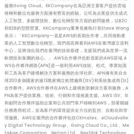
服務Going Cloud。KKCompany在為亞洲主要客戶提供雲端
移轉和數位化服務方面擁有豐富的經驗。公司為企業提供生成式
人工智慧、多媒體技術、數位化轉型等方面的顧問服務，以B2C
和B2B的型態營運。KKCompany董事長兼執行長Steve Wang
表示：「KKCompany一直是AWS的長期合作者，共同推動產
業的人工智慧數位化轉型。我們很高興看到AWS在臺灣建立資料
中心，這將強化我們在臺灣的技術基礎，支援我們成為世界一流
軟體技術集團的雄心。」 AWS合作夥伴也歡迎新的AWS區域 A
WS合作夥伴網路(APN)是一個利用AWS技術、程式、專業知識
和工具為客戶建構解決方案和服務的全球社群。APN擁有來自全
球200多個國家的逾13萬家獨立軟體廠商(ISV)和系統集成商(SI)
合作夥伴。AWS合作夥伴在AWS上建構創新解決方案和服務，A
PN為客戶提供業務、技術、行銷和市場推廣支援。AWS ISV、SI
和顧問合作夥伴協助企業和公共部門客戶移轉到AWS，部署關鍵
任務應用程式，並為客戶的環境提供全方位的監控、自動化和管
理服務。AWS在臺灣的合作夥伴包括CKmates、eCloudvalle
y Digital Technology Group、Going Cloud Co., Ltd.、Me
taAge Corporation、Netron Ltd.、Nextlink Technology