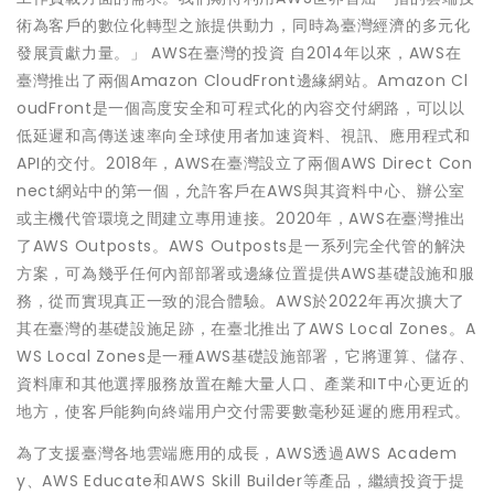
術為客戶的數位化轉型之旅提供動力，同時為臺灣經濟的多元化
發展貢獻力量。」 AWS在臺灣的投資 自2014年以來，AWS在
臺灣推出了兩個Amazon CloudFront邊緣網站。Amazon Cl
oudFront是一個高度安全和可程式化的內容交付網路，可以以
低延遲和高傳送速率向全球使用者加速資料、視訊、應用程式和
API的交付。2018年，AWS在臺灣設立了兩個AWS Direct Con
nect網站中的第一個，允許客戶在AWS與其資料中心、辦公室
或主機代管環境之間建立專用連接。2020年，AWS在臺灣推出
了AWS Outposts。AWS Outposts是一系列完全代管的解決
方案，可為幾乎任何內部部署或邊緣位置提供AWS基礎設施和服
務，從而實現真正一致的混合體驗。AWS於2022年再次擴大了
其在臺灣的基礎設施足跡，在臺北推出了AWS Local Zones。A
WS Local Zones是一種AWS基礎設施部署，它將運算、儲存、
資料庫和其他選擇服務放置在離大量人口、產業和IT中心更近的
地方，使客戶能夠向終端用户交付需要數毫秒延遲的應用程式。
為了支援臺灣各地雲端應用的成長，AWS透過AWS Academ
y、AWS Educate和AWS Skill Builder等產品，繼續投資于提