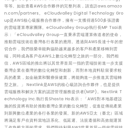
等等。如欲查看AWS合作夥伴的完整列表，請造訪aws.amazo
n.com/partners。 eCloudvalley Digital Technology Gro
up是AWS核心級服務合作夥伴，擁有一支獲得過500多張證書
的雲端運算專家團隊。eCloudvalley Group執行長MP Tsai表
示：「eCloudvalley Group一直秉承雲端運算佈道者的使命，
推動雲端技術在臺灣各行各業的應用。透過與AWS長達十年的密
切合作，我們很榮幸能夠協助越來越多的客戶和產業移轉到雲
端，同時成為客戶在AWS上數位化轉型之旅的一部分。我們相
信，AWS區域的推出將以其世界首屈一指的雲端技術進一步支援
臺灣企業在臺灣的數位化轉型和創新，而對本地資料駐留要求較
高的產業，如金融業和醫療保健業，將能夠進一步推進其雲端轉
型之旅。」 Nextlink是AWS的核心級諮詢合作夥伴，也是提供
雲端服務和解決方案的認證管理服務提供者(MSP)。Nextlink T
echnology Inc.執行長Shasta Ho表示：「AWS對本地基礎設
施的投資將有助於推動臺灣企業的數位化轉型，促進從傳統產業
到新興數位產業的各行各業的發展。新的AWS亞太（臺北）區域
將滿足客戶在資料當地語系化、低延遲、法規遵循和高效能運算
工作負載方面的需求。我們期待利用AWS世界首屈一指的雲端技