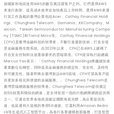
個國家和地區使用AWS的數百萬活躍客戶之列。它們選擇AWS
來進行創新、提高成本效率並加快產品上市時間。選擇AWS來運
行其工作負載的臺灣企業包括Acer、Cathay Financial Holdi
ngs、Chunghwa Telecom、Gamania、KKCompany、M
aicoin、Taiwan Semiconductor Manufacturing Compa
ny (TSMC)和Trend Micro等。 Cathay Financial Holdings
(CFH)是臺灣金融科技的領導者，不斷引進最新技術，打造全場
景金融服務生態系統。自2021年以來， CFH已在AWS上建構了
符合安全控制和法規遵循要求的雲端環境。CFH資深執行副總裁
Marcus Yao表示：「Cathay Financial Holdings將繼續加速
產業數位化轉型，同時提高金融服務的穩定性、安全性、及時性
和可擴充性。隨著即將在臺灣新設AWS區域，CFH可望為客戶提
供更加多樣化和便捷的金融服務。」 Chunghwa Telecom是
臺灣雲端網路服務的領導者。Chunghwa Telecom提供廣泛
的5G頻寬和飛快的網速，是全球首屈一指的行動網際網路提供商
之一。它還在世界各地投資建設國際海底光纜，為企業提供高
速、低延遲和大規模的專用5G連接。它還利用Amazon Bedro
ck等生成式人工智慧平台，為各行各業建構創新服務，打造智慧