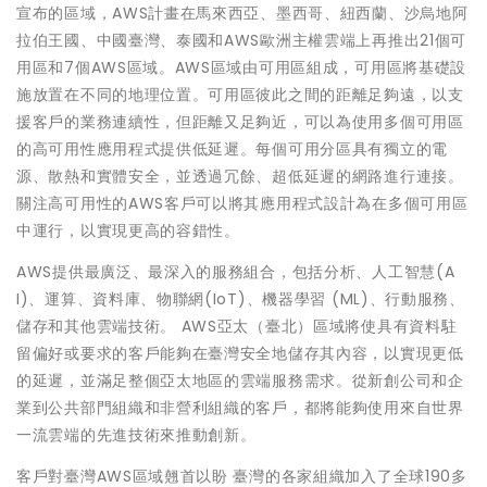
宣布的區域，AWS計畫在馬來西亞、墨西哥、紐西蘭、沙烏地阿
拉伯王國、中國臺灣、泰國和AWS歐洲主權雲端上再推出21個可
用區和7個AWS區域。AWS區域由可用區組成，可用區將基礎設
施放置在不同的地理位置。可用區彼此之間的距離足夠遠，以支
援客戶的業務連續性，但距離又足夠近，可以為使用多個可用區
的高可用性應用程式提供低延遲。每個可用分區具有獨立的電
源、散熱和實體安全，並透過冗餘、超低延遲的網路進行連接。
關注高可用性的AWS客戶可以將其應用程式設計為在多個可用區
中運行，以實現更高的容錯性。
AWS提供最廣泛、最深入的服務組合，包括分析、人工智慧(A
I)、運算、資料庫、物聯網(IoT)、機器學習 (ML)、行動服務、
儲存和其他雲端技術。 AWS亞太（臺北）區域將使具有資料駐
留偏好或要求的客戶能夠在臺灣安全地儲存其內容，以實現更低
的延遲，並滿足整個亞太地區的雲端服務需求。從新創公司和企
業到公共部門組織和非營利組織的客戶，都將能夠使用來自世界
一流雲端的先進技術來推動創新。
客戶對臺灣AWS區域翹首以盼 臺灣的各家組織加入了全球190多