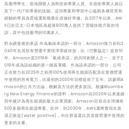
高臺灣學生、當地開發人員和技術專業人員、非技術專業人員以
及下一代IT領導者的技能。這些專案和學習中心協助各種背景和
經驗的學員為雲端運算職業生涯做好準備。自2017年以來，AW
S已在亞太-日本地區為超過800萬人提供了雲端技能方面的培
訓，其中包括臺灣的10萬多人。
對永續發展的承諾 作為氣候承諾的一部分，Amazon致力於到2
040年在其所有營運中實現淨零碳排放，比《巴黎協定》提前10
年。Amazon是2019年「氣候承諾」的共同創辦人之一，並于2
019年成為該組織的第一個簽署國。作為該承諾的一部分，公司
正在努力在2025年之前用100%使用再生能源匹配其在業務營運
中使用的所有電力，比最初的2030年目標提前了五年。請參閱A
mazon的公共方法論，瞭解其方法的更多資訊。根據Bloombe
rg New Energy Finance的資料，Amazon自2020年以來連續
四年被評為再生能源的最大企業買家。Amazon目前在全球擁有
500多個再生能源專案。此外，到2030年，AWS還將實現水資
源正效益(water positive)，向社群返還比其直接營運中使用的
更多的水量。