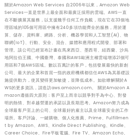
關於Amazon Web Services 自2006年以來，Amazon Web
Services一直是世界上最全面和最廣泛採用的雲端。AWS一直
在不斷擴展其服務，以支援幾乎任何工作負載，現在它在33個地
理區域的105個可用區中擁有240多項功能齊全的服務，用於運
算、儲存、資料庫、網路、分析、機器學習和人工智慧(AI)、物
聯網(IoT)、行動、安全、混合、媒體和應用程式開發、部署和
管理。該公司已經宣布計畫在馬來西亞、墨西哥、紐西蘭、沙烏
地阿拉伯王國、中國臺灣、泰國和AWS歐洲主權雲端增添21個可
用區和7個AWS區域。數以百萬計的客戶，包括發展最快的新創
公司、最大的企業和首屈一指的政府機構都信任AWS為其基礎設
施提供動力，使其變得更加敏捷，並降低成本。如欲瞭解關於A
WS的更多資訊，請造訪aws.amazon.com。 關於Amazon A
mazon遵循四大原則：客戶至上而非以競爭對手為中心、對發
明的熱情、對卓越營運的承諾以及長期思考。Amazon努力成為
全球最客戶至上的公司、全球最好的雇主以及全球最安全的工作
場所。客戶評論、一鍵購物、個人化推薦、Prime、Fulfillmen
t by Amazon、AWS、Kindle Direct Publishing、Kindle、
Career Choice、Fire平板電腦、Fire TV、Amazon Echo、