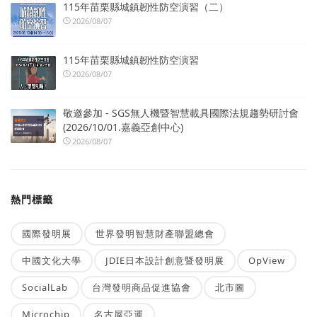
115年苗栗縣城鎮韌性防空演習（二）
2026/08/07
115年苗栗縣城鎮韌性防空演習
2026/08/07
敬邀參加 - SGS無人機暨智慧載具國際法規趨勢研討會
(2026/10/01.嘉義亞創中心)
2026/08/07
熱門標籤
國際發明展
世界發明智慧財產聯盟總會
中國文化大學
JDIE日本設計創意暨發明展
OpView
SocialLab
台灣發明商品促進協會
北市圖
Microchip
名古屋亞運