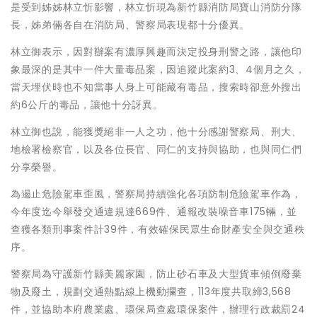
是受到姊姊林立忻影響，林立忻現為新竹縣消防局寶山消防分隊
長，姊弟倆各自在消防局、警察局表現都十分優異。
林立御表示，因對辦案有濃厚興趣而決定投身刑警之路，讓他印
象最深的是其中一件大量毒品案，因追蹤此案約3、4個月之久，
當天埋伏時也不知當事人身上可能藏有毒品，搜索時卻意外搜出
約6公斤的毒品，讓他十分訝異。
林立御也說，能獲獎絕非一人之功，他十分感謝警察局、刑大、
地檢署檢察官，以及各位長官、同仁的支持與協助，也與同仁們
分享榮譽。
為遏止危險駕車歪風，警察局持續強化各項防制危險駕車作為，
今年度迄今舉發交通違規達669件、通報改裝噪音車175輛，並
查獲各類刑事案件計39件，有效確保民眾生命財產安全與交通秩
序。
警察局為守護新竹縣美麗家園，防止砂石車及大型貨車傾倒廢棄
物及廢土，規劃交通熱點線上機動攔查，113年度共取締3,568
件，並協助本府農業處、環保局查處環保案件，辦理行政裁罰24