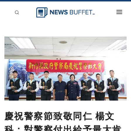
回到首頁
新聞稿分類
登入
刊登
慶祝警察節致敬同仁 楊文
科：對警察付出給予最大肯