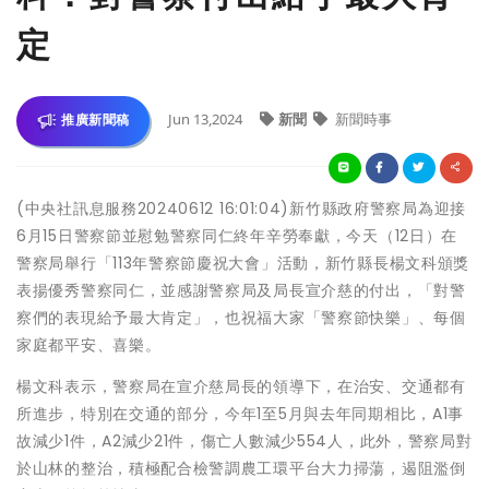
定
Jun 13,2024
新聞
新聞時事
推廣新聞稿
(中央社訊息服務20240612 16:01:04)新竹縣政府警察局為迎接
6月15日警察節並慰勉警察同仁終年辛勞奉獻，今天（12日）在
警察局舉行「113年警察節慶祝大會」活動，新竹縣長楊文科頒獎
表揚優秀警察同仁，並感謝警察局及局長宣介慈的付出，「對警
察們的表現給予最大肯定」，也祝福大家「警察節快樂」、每個
家庭都平安、喜樂。
楊文科表示，警察局在宣介慈局長的領導下，在治安、交通都有
所進步，特別在交通的部分，今年1至5月與去年同期相比，A1事
故減少1件，A2減少21件，傷亡人數減少554人，此外，警察局對
於山林的整治，積極配合檢警調農工環平台大力掃蕩，遏阻濫倒