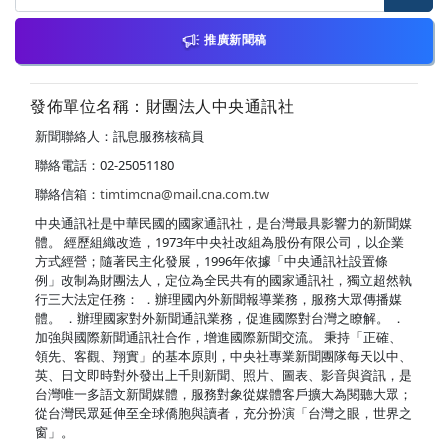
推廣新聞稿
發佈單位名稱：財團法人中央通訊社
新聞聯絡人：訊息服務核稿員
聯絡電話：02-25051180
聯絡信箱：
timtimcna@mail.cna.com.tw
中央通訊社是中華民國的國家通訊社，是台灣最具影響力的新聞媒
體。 經歷組織改造，1973年中央社改組為股份有限公司，以企業
方式經營；隨著民主化發展，1996年依據「中央通訊社設置條
例」改制為財團法人，定位為全民共有的國家通訊社，獨立超然執
行三大法定任務： ．辦理國內外新聞報導業務，服務大眾傳播媒
體。 ．辦理國家對外新聞通訊業務，促進國際對台灣之瞭解。 ．
加強與國際新聞通訊社合作，增進國際新聞交流。 秉持「正確、
領先、客觀、翔實」的基本原則，中央社專業新聞團隊每天以中、
英、日文即時對外發出上千則新聞、照片、圖表、影音與資訊，是
台灣唯一多語文新聞媒體，服務對象從媒體客戶擴大為閱聽大眾；
從台灣民眾延伸至全球僑胞與讀者，充分扮演「台灣之眼，世界之
窗」。