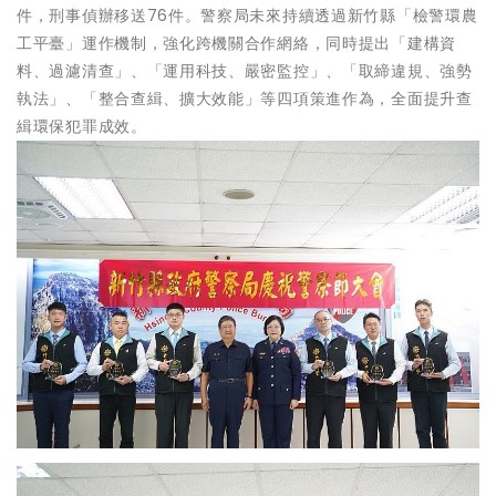
件，刑事偵辦移送76件。警察局未來持續透過新竹縣「檢警環農
工平臺」運作機制，強化跨機關合作網絡，同時提出「建構資
料、過濾清查」、「運用科技、嚴密監控」、「取締違規、強勢
執法」、「整合查緝、擴大效能」等四項策進作為，全面提升查
緝環保犯罪成效。