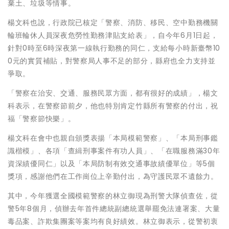
棄土、垃圾等情事。
楊文科也說，行政院已核定「警察、消防、移民、空中勤務機關
輪班輪休人員深夜危勞性勤務津貼支給表」，自今年6月1日起，
針對0時至6時深夜第一線執行勤務的同仁，支給每小時新臺幣10
0元的實質補貼，對警察局人事不足的部分，縣府也全力支持並
爭取。
「警察在治安、交通、服務民眾方面，都有很好的成績」，楊文
科表示，在警察節前夕，他也特別肯定竹縣所有警察的付出，祝
福「警察節快樂」。
楊文科在會中也親自頒獎表揚「本局模範警察」、「本局刑事鑑
識楷模」、各項「查緝刑事案件有功人員」、「在職服務滿30年
資深績優同仁」以及「本局防制有效交通事故績優單位」等5個
獎項，感謝他們在工作崗位上辛勤付出，為守護民眾不遺餘力。
其中，今年獲選全國模範警察的林立御現為刑警大隊偵查佐，從
警5年8個月，偵辦去年首件總統副總統選舉罷免法連署案、大量
毒品案、詐欺集團案等案均有良好績效。林立御表示，從警初衷