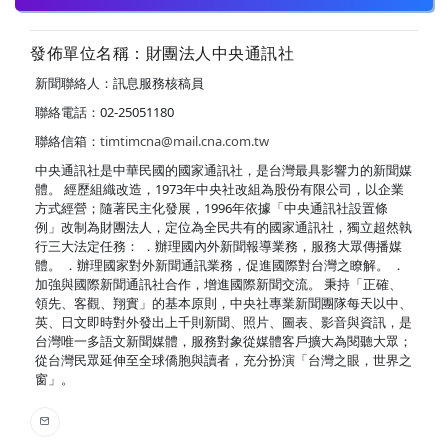
發佈單位名稱：財團法人中央通訊社
新聞聯絡人：訊息服務核稿員
聯絡電話：02-25051180
聯絡信箱：
timtimcna@mail.cna.com.tw
中央通訊社是中華民國的國家通訊社，是台灣最具影響力的新聞媒
體。 經歷組織改造，1973年中央社改組為股份有限公司，以企業
方式經營；隨著民主化發展，1996年依據「中央通訊社設置條
例」改制為財團法人，定位為全民共有的國家通訊社，獨立超然執
行三大法定任務： ．辦理國內外新聞報導業務，服務大眾傳播媒
體。 ．辦理國家對外新聞通訊業務，促進國際對台灣之瞭解。 ．
加強與國際新聞通訊社合作，增進國際新聞交流。 秉持「正確、
領先、客觀、翔實」的基本原則，中央社專業新聞團隊每天以中、
英、日文即時對外發出上千則新聞、照片、圖表、影音與資訊，是
台灣唯一多語文新聞媒體，服務對象從媒體客戶擴大為閱聽大眾；
從台灣民眾延伸至全球僑胞與讀者，充分扮演「台灣之眼，世界之
窗」。