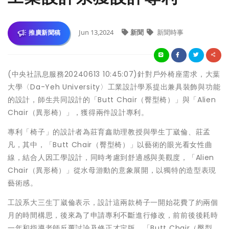
Jun 13,2024
新聞
新聞時事
推廣新聞稿
(中央社訊息服務20240613 10:45:07)針對戶外椅座需求，大葉
大學〈Da-Yeh University〉工業設計學系提出兼具裝飾與功能
的設計，師生共同設計的「Butt Chair（臀型椅）」與「Alien
Chair（異形椅）」，獲得兩件設計專利。
專利「椅子」的設計者為莊育鑫助理教授與學生丁崴倫、莊孟
凡，其中，「Butt Chair（臀型椅）」以藝術的眼光看女性曲
線，結合人因工學設計，同時考慮到舒適感與美觀度，「Alien
Chair（異形椅）」從水母游動的意象展開，以獨特的造型表現
藝術感。
工設系大三生丁崴倫表示，設計這兩款椅子一開始花費了約兩個
月的時間構思，後來為了申請專利不斷進行修改，前前後後耗時
一年和指導老師反覆討論及修正才定版。「Butt Chair（臀型