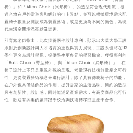
椅）」和「Alien Chair（異形椅）」的造型符合現代潮流，很
適合放在戶外當遊客和網紅的打卡景點，並可以根據環境需求配
置椅子數量及擺設成為裝置藝術，或是更換為不同的顏色，為現
代生活空間增添亮點及樂趣。
莊育鑫老師指出，此次獲得兩件設計專利，顯示出大葉大學工設
系對於創新設計與人才培育的重視與實力展現，工設系也將在113
學年更名為設計學系，提供學生更多元的學習機會。獲得專利的
「Butt Chair（臀型椅）」與「Alien Chair（異形椅）」，在
椅子設計上不只是重視外觀的呈現、考量現有技術於量產之可行
性，更從裝置藝術概念來進行設計，除了具有傳統椅子的功能，
在戶外也具備裝飾品的作用，提升居家的生活品味。簡約的造型
具有創新性、設計感，同時能滿足產業需求，有高度商品化可行
性，歡迎有興趣的廠商跟學校洽詢技術轉移或是產學合作。