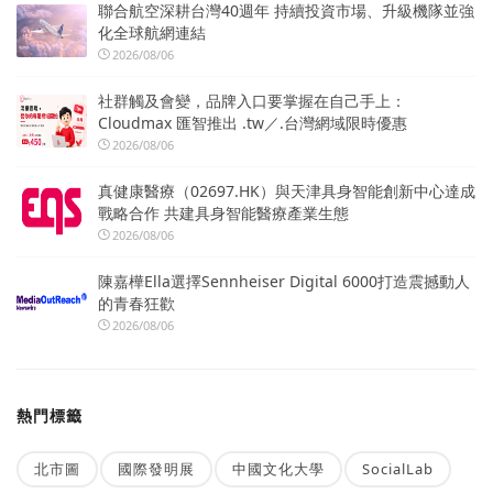
聯合航空深耕台灣40週年 持續投資市場、升級機隊並強
化全球航網連結
2026/08/06
社群觸及會變，品牌入口要掌握在自己手上：
Cloudmax 匯智推出 .tw／.台灣網域限時優惠
2026/08/06
真健康醫療（02697.HK）與天津具身智能創新中心達成
戰略合作 共建具身智能醫療產業生態
2026/08/06
陳嘉樺Ella選擇Sennheiser Digital 6000打造震撼動人
的青春狂歡
2026/08/06
熱門標籤
北市圖
國際發明展
中國文化大學
SocialLab