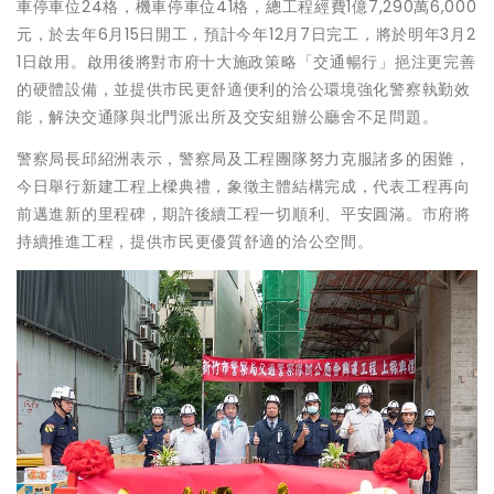
車停車位24格，機車停車位41格，總工程經費1億7,290萬6,000
元，於去年6月15日開工，預計今年12月7日完工，將於明年3月2
1日啟用。啟用後將對市府十大施政策略「交通暢行」挹注更完善
的硬體設備，並提供市民更舒適便利的洽公環境強化警察執勤效
能，解決交通隊與北門派出所及交安組辦公廳舍不足問題。
警察局長邱紹洲表示，警察局及工程團隊努力克服諸多的困難，
今日舉行新建工程上樑典禮，象徵主體結構完成，代表工程再向
前邁進新的里程碑，期許後續工程一切順利、平安圓滿。市府將
持續推進工程，提供市民更優質舒適的洽公空間。