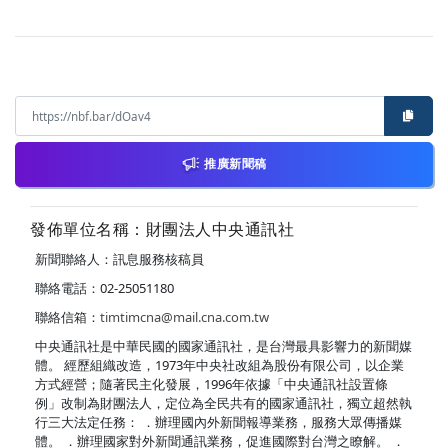
推廣新聞稿
發佈單位名稱：財團法人中央通訊社
新聞聯絡人：訊息服務核稿員
聯絡電話：02-25051180
聯絡信箱：
timtimcna@mail.cna.com.tw
中央通訊社是中華民國的國家通訊社，是台灣最具影響力的新聞媒
體。 經歷組織改造，1973年中央社改組為股份有限公司，以企業
方式經營；隨著民主化發展，1996年依據「中央通訊社設置條
例」改制為財團法人，定位為全民共有的國家通訊社，獨立超然執
行三大法定任務： ．辦理國內外新聞報導業務，服務大眾傳播媒
體。 ．辦理國家對外新聞通訊業務，促進國際對台灣之瞭解。 ．