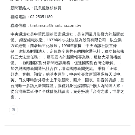
新聞聯絡人：訊息服務核稿員
聯絡電話：02-25051180
聯絡信箱：
timtimcna@mail.cna.com.tw
中央通訊社是中華民國的國家通訊社，是台灣最具影響力的新聞媒
體。 經歷組織改造，1973年中央社改組為股份有限公司，以企業
方式經營；隨著民主化發展，1996年依據「中央通訊社設置條
例」改制為財團法人，定位為全民共有的國家通訊社，獨立超然執
行三大法定任務： ．辦理國內外新聞報導業務，服務大眾傳播媒
體。 ．辦理國家對外新聞通訊業務，促進國際對台灣之瞭解。 ．
加強與國際新聞通訊社合作，增進國際新聞交流。 秉持「正確、
領先、客觀、翔實」的基本原則，中央社專業新聞團隊每天以中、
英、日文即時對外發出上千則新聞、照片、圖表、影音與資訊，是
台灣唯一多語文新聞媒體，服務對象從媒體客戶擴大為閱聽大眾；
從台灣民眾延伸至全球僑胞與讀者，充分扮演「台灣之眼，世界之
窗」。