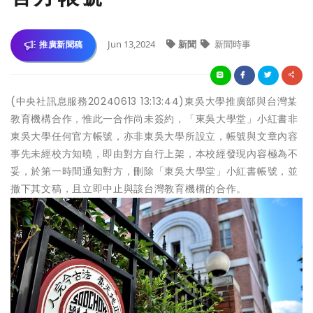
Jun 13,2024
新聞
新聞時事
推廣新聞稿
(中央社訊息服務20240613 13:13:44)東吳大學推廣部與台灣某
教育機構合作，惟此一合作尚未簽約，「東吳大學堂」小紅書非
東吳大學任何官方帳號，亦非東吳大學所設立，帳號與文章內容
事先未經校方知曉，即由對方自行上架，本校經發現內容極為不
妥，於第一時間通知對方，刪除「東吳大學堂」小紅書帳號，並
撤下其文稿，且立即中止與該台灣教育機構的合作。