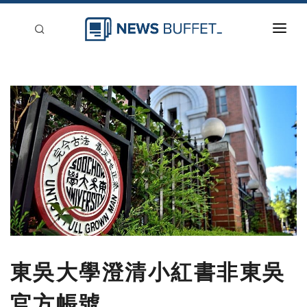
回到首頁
新聞稿分類
登入
刊登
東吳大學澄清小紅書非東吳
官方帳號