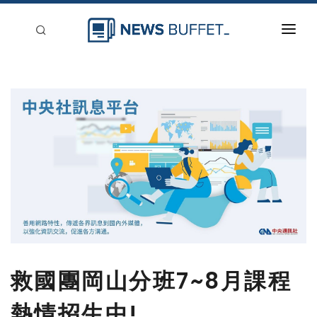
回到首頁
新聞稿分類
登入
刊登
救國團岡山分班7~8月課程
熱情招生中!