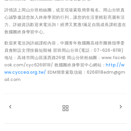
詳情請上岡山分班粉絲團，或至現場索取簡章報名。岡山分班真
心誠摯邀請您加入終身學習的行列，讓您的生活更精彩亮麗有活
力。詳細資訊歡迎來電洽詢！經濟又實惠!滿足自我成長課程盡在
救國團終身學習中心。
歡迎來電洽詢詳細課程內容，中國青年救國團高雄市團務指導委
員會附設文理技藝短期補 習班岡山分班(電話：07-626-8118)
地址：高雄市岡山區溪西路26號 岡山分班粉絲團：www.faceb
ook.com/cyc6268118/ 救國團終身學習中心網站：
http://w
ww.cyccea.org.tw/
EDM簡章索取信箱：6268118edm@gm
ail.com