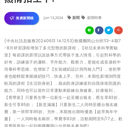
Jun 13,2024
新聞
新聞時事
推廣新聞稿
(中央社訊息服務20240613 14:12:53)救國團岡山分班113-4期7
-8月研習課程增加了多元型態的新課程，【幼兒未來科學實驗
室】每節課的原理以說故事方式帶孩子進入情境，引起對科學的
好奇，訓練孩子的邏輯、手作能力、觀察力，更能在成長過程中
培養科學思維。也增加了【女裝縫紉設計與丙檢入門】，使初學
者也能輕鬆掌握縫紉技巧，快速上手。另外，本期也新增詢問度
較高的課程【生活防身術】，藉由防身訓練達到自我保衛防護的
能力，同時也可以當作日常運動來鍛鍊自身健康。好康報到，
【舊帶新】只要舊生帶一位新生一起至櫃台報名，舊生享83折、
新生可享85折；【新意滿滿】只要新生二人同時至櫃台報名繳
費，第一班即享85折。另外，本期推出限時優惠【超早鳥年中
慶】，一人同時報名兩班，學費享83折，活動期間至6/17止。歡
迎舊雨新知一起到救國團岡山分班報名參加吧!