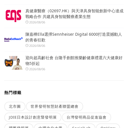
真健康醫療（02697.HK）與天津具身智能創新中心達成
戰略合作 共建具身智能醫療產業生態
2026/08/06
陳嘉樺Ella選擇Sennheiser Digital 6000打造震撼動人
的青春狂歡
2026/08/06
迎向超高齡社會 台隆手創館推樂齡健康禮選六大健康好
物5折起
2026/08/06
熱門標籤
北市圖
世界發明智慧財產聯盟總會
JDIE日本設計創意暨發明展
台灣發明商品促進協會
國際發明展
中國文化大學
SocialLab
OpView