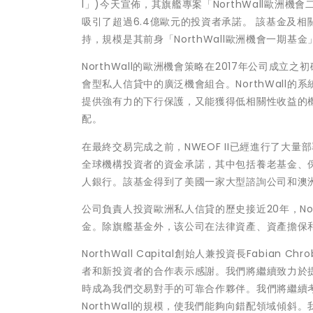
l」)今天宣佈，其旗艦專案「NorthWall歐洲機
吸引了超過6.4億歐元的投資者承諾。 該基金及
持，規模是其前身「NorthWall歐洲機會一期基金」
NorthWall的歐洲機會策略在2017年公司
會型私人信貸中的廣泛機會組合。NorthWall
提供強有力的下行保護，又能獲得低相關性收益的
配。
在最終交易完成之前，NWEOF II已經進行了大量
全球機構投資者的資金承諾，其中包括養老基金、
人銀行。該基金得到了美國一家大型諮詢公司和澳
公司負責人投資歐洲私人信貸的歷史接近20年，No
金。除旗艦基金外，该公司在法律資產、資產擔保
NorthWall Capital創始人兼投資長Fabia
者和新投資者的合作表示感謝。我們將繼續致力於
時成為我們交易對手的可靠合作夥伴。我們將繼續
NorthWall的規模，使我們能夠向錯配領域傾斜