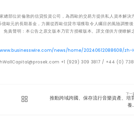
 Capital是一家總部位於倫敦的信貸投資公司，為西歐的交易方提供私人資本解
15億歐元的長期基金，力圖從西歐信貸市場獲取令人矚目的風險調整後
.com。 免責聲明：本公告之原文版本乃官方授權版本。譯文僅供方便瞭解
。
//www.businesswire.com/news/home/20240612088608/zh-
llCapital@prosek.com +1 (929) 309 3817 / +44 (0) 73
下一
推動跨域跨國、保存流行音樂資產、培
養..