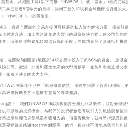
會二期基金」及相關工具(以下簡稱 「NWEOF II」或「基金」)最終完
相關工具已超過5億歐元的目標，得到了新的和現有全球機構投資者的大
(「NWEOF I」)的兩倍多。
成立之初確立，透過向西歐的交易方提供可擴展的私人資本解決方案，投資於
的系統化尋源方法，加上專注於創建客製化的融資解決方案，使公司能夠
機會。該策略還對錯配領域進行戰術分配，並成功參與了資產抵押機
部署，在西歐5個國家/地區的14項交易中投入了約60%的資金。 該基
保險公司、歐洲、北美和亞太地區的大型機構單一家族和多家族辦公
洲一家養老基金的大力支持。
rthWall團隊迄今已在「歐洲機會信貸」策略中部署了超過10億歐元
和高級借貸機會方面也擁有豐富的專業知識。
n Chrobog說：「我們對NWEOF II成功募集資金感到非常榮幸，並對全球
提供可擴展的投資機會，為我們的投資者創造有吸引力的風險調整後
考察近期歐洲信貸領域最有吸引力的一項投資機會，並將堅持深思熟
。我還要祝賀並感謝NorthWall團隊，他們一直孜孜不倦地為我們的利