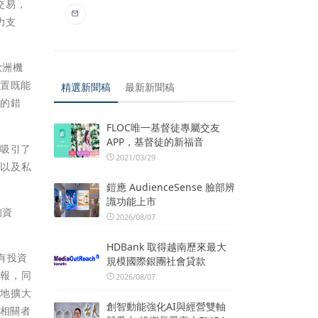
成交易，
力支
歐洲機
建置既能
精選新聞稿
最新新聞稿
會的錯
FLOC唯一基督徒專屬交友
APP，基督徒的新福音
金吸引了
2021/03/29
室以及私
鎧應 AudienceSense 臉部辨
識功能上市
的資
2026/08/07
HDBank 取得越南歷來最大
現有投資
規模國際銀團社會貸款
回報，同
2026/08/07
慮地擴大
創智動能強化AI與經營雙軸
益相關者