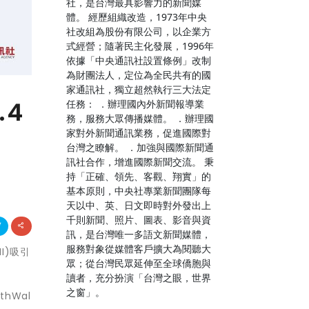
社，是台灣最具影響力的新聞媒
體。 經歷組織改造，1973年中央
社改組為股份有限公司，以企業方
式經營；隨著民主化發展，1996年
依據「中央通訊社設置條例」改制
為財團法人，定位為全民共有的國
家通訊社，獨立超然執行三大法定
.4
任務： ．辦理國內外新聞報導業
務，服務大眾傳播媒體。 ．辦理國
家對外新聞通訊業務，促進國際對
台灣之瞭解。 ．加強與國際新聞通
訊社合作，增進國際新聞交流。 秉
持「正確、領先、客觀、翔實」的
基本原則，中央社專業新聞團隊每
天以中、英、日文即時對外發出上
千則新聞、照片、圖表、影音與資
訊，是台灣唯一多語文新聞媒體，
服務對象從媒體客戶擴大為閱聽大
II)吸引
眾；從台灣民眾延伸至全球僑胞與
讀者，充分扮演「台灣之眼，世界
之窗」。
hWal