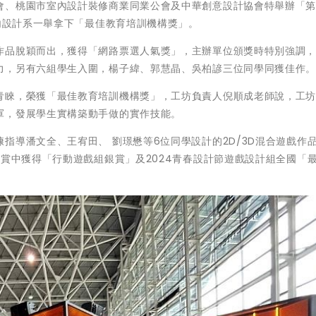
會、桃園市室內設計裝修商業同業公會及中華創意設計協會特舉辦「
室內設計系一舉拿下「最佳教育培訓機構獎」。
作品脫穎而出，獲得「網路票選人氣獎」，主辦單位頒獎時特別強調
力，另有六組學生入圍，楊子緯、郭慧晶、吳柏諺三位同學同獲佳作
青睞，榮獲「最佳教育培訓機構獎」，工坊負責人倪順成老師說，工
軍，發展學生實構築動手做的實作技能。
指導潘文全、王宥田、 劉璟懋等6位同學設計的2D/3D混合遊戲作
大賞中獲得「行動遊戲組銀賞」及2024青春設計節遊戲設計組全國「