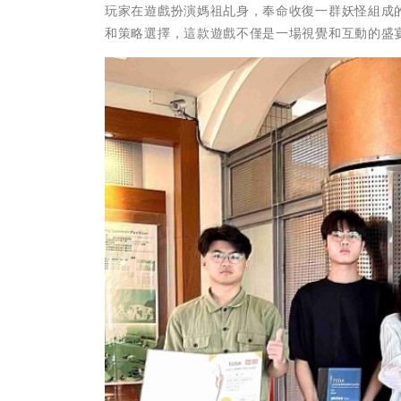
玩家在遊戲扮演媽祖乩身，奉命收復一群妖怪組成
和策略選擇，這款遊戲不僅是一場視覺和互動的盛