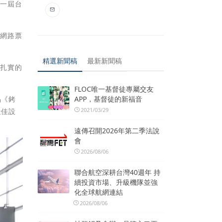
第一屆台
，網路票
。
精選新聞稿
最新新聞稿
坊扎實的
FLOC唯一基督徒專屬交友
APP，基督徒的新福音
品《銬
2021/03/29
最佳設
遠傳召開2026年第二季法說
會
2026/08/06
聯合航空深耕台灣40週年 持
續投資市場、升級機隊並強
化全球航網連結
2026/08/06