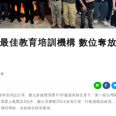
最佳教育培訓機構 數位奪
時事
 正修科大建築與室內設計系、數位多媒體系獎不停!建築系師生拿下「第一屆台灣
路票選人氣獎及3佳作，數位系榮獲2024放視大賞「行動遊戲組銀賞」及
息傳回學校，全校師生與有榮焉。