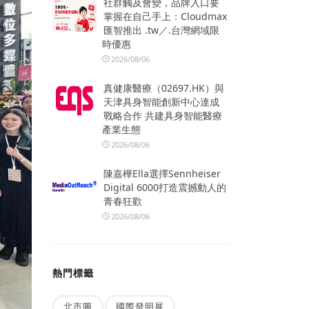
社群觸及會變，品牌入口要
掌握在自己手上：Cloudmax
匯智推出 .tw／.台灣網域限
時優惠
2026/08/06
真健康醫療（02697.HK）與
天津具身智能創新中心達成
戰略合作 共建具身智能醫療
產業生態
2026/08/06
陳嘉樺Ella選擇Sennheiser
Digital 6000打造震撼動人的
青春狂歡
2026/08/06
熱門標籤
北市圖
國際發明展