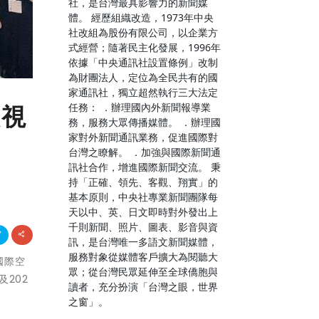
社，是台灣最具影響力的新聞媒
體。 經歷組織改造，1973年中央
社改組為股份有限公司，以企業方
式經營；隨著民主化發展，1996年
依據「中央通訊社設置條例」改制
為財團法人，定位為全民共有的國
家通訊社，獨立超然執行三大法定
任務： ．辦理國內外新聞報導業
放視
務，服務大眾傳播媒體。 ．辦理國
家對外新聞通訊業務，促進國際對
台灣之瞭解。 ．加強與國際新聞通
訊社合作，增進國際新聞交流。 秉
持「正確、領先、客觀、翔實」的
基本原則，中央社專業新聞團隊每
天以中、英、日文即時對外發出上
千則新聞、照片、圖表、影音與資
訊，是台灣唯一多語文新聞媒體，
服務對象從媒體客戶擴大為閱聽大
國際空
眾；從台灣民眾延伸至全球僑胞與
202
讀者，充分扮演「台灣之眼，世界
之窗」。