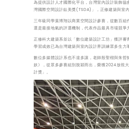
為提供設計人才國際化平台，台灣室內設計裝飾協
灣國際空間設計鈦美獎(TSDA)」，正修建築與
三年級同學葉博翔以商業空間設計參賽，從數百組
選是最接地氣的評選機制，代表作品最具市場競爭
正修科大建築系並以「數位建築設計工坊」獲評審
學習成效已為台灣建築與室內設計界訓練眾多生力
數位多媒體設計系也不遑多讓，老師殷聖楷與朱哲慷
妖》，從眾多參賽組別脫穎而出，榮獲2024放視
計獎」。