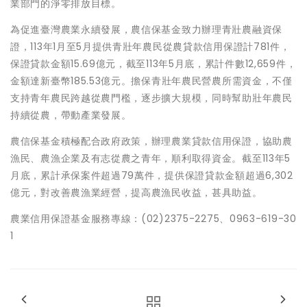
業部門的淨零排放目標。
為促進臺灣農業永續發展，農信保基金致力辦理青壯農融資保
證，113年1月至5月提供青壯年農民從農貸款信用保證計781件，
保證貸款金額15.69億元，截至113年5月底，累計件數12,659件，
金額達新臺幣185.53億元。擔保青壯年農民營農所需資金，不僅
支持青年農民跨越從農門檻，逐步擴大規模，同時幫助壯年農民
持續從農，帶動產業發展。
農信保基金積極配合政府政策，辦理農業貸款信用保證，協助農
漁民、農漁企業及有志從農之青年，順利取得資金。截至113年5
月底，累計承保案件超過79萬件，提供保證貸款金額超過6,302
億元，對改善農漁業經營，提高農漁民收益，甚具助益。
農業信用保證基金服務專線：(02)2375-2275、0963-619-30
1