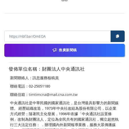
推廣新聞稿
發佈單位名稱：財團法人中央通訊社
新聞聯絡人：訊息服務核稿員
聯絡電話：02-25051180
聯絡信箱：
timtimcna@mail.cna.com.tw
中央通訊社是中華民國的國家通訊社，是台灣最具影響力的新聞媒
體。 經歷組織改造，1973年中央社改組為股份有限公司，以企業
方式經營；隨著民主化發展，1996年依據「中央通訊社設置條
例」改制為財團法人，定位為全民共有的國家通訊社，獨立超然執
行三大法定任務： ．辦理國內外新聞報導業務，服務大眾傳播媒