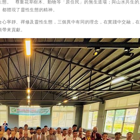
生態。 尊重花草樹木、動物等「原住民」的無生道場；與山水共生的
，都體現了靈性生態的精神。
合心寧靜、禪修及靈性生態，三個異中有同的理念，在實踐中交融，
類帶來貢獻。