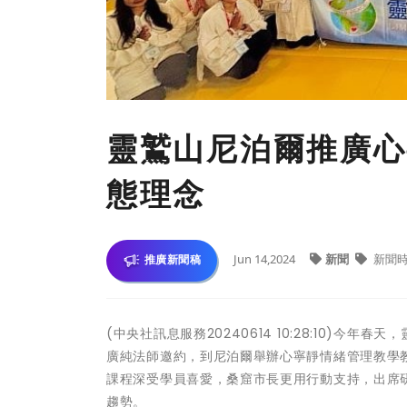
靈鷲山尼泊爾推廣心
態理念
Jun 14,2024
新聞
新聞
推廣新聞稿
(中央社訊息服務20240614 10:28:10)
廣純法師邀約，到尼泊爾舉辦心寧靜情緒管理教學
課程深受學員喜愛，桑窟市長更用行動支持，出席
趨勢。