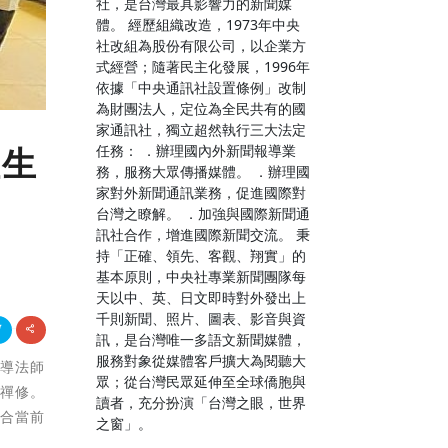
社，是台灣最具影響力的新聞媒
體。 經歷組織改造，1973年中央
社改組為股份有限公司，以企業方
式經營；隨著民主化發展，1996年
依據「中央通訊社設置條例」改制
為財團法人，定位為全民共有的國
家通訊社，獨立超然執行三大法定
任務： ．辦理國內外新聞報導業
性生
務，服務大眾傳播媒體。 ．辦理國
家對外新聞通訊業務，促進國際對
台灣之瞭解。 ．加強與國際新聞通
訊社合作，增進國際新聞交流。 秉
持「正確、領先、客觀、翔實」的
基本原則，中央社專業新聞團隊每
天以中、英、日文即時對外發出上
千則新聞、照片、圖表、影音與資
訊，是台灣唯一多語文新聞媒體，
服務對象從媒體客戶擴大為閱聽大
指導法師
眾；從台灣民眾延伸至全球僑胞與
鐘禪修。
讀者，充分扮演「台灣之眼，世界
符合當前
之窗」。