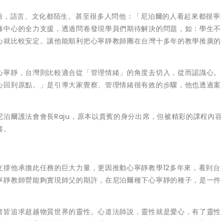
經驗，語言、文化都陌生。甚至很多人問他：「尼泊爾的人看起來都很寧
修中心的全力支援，透過問卷發現學員們期待解決的問題，如：學生
心就比較安定。讓他能順利把心寧靜教師團在台灣十多年的教學推廣
心寧靜，台灣則比較適合從「管理情緒」的角度去切入，從而認識心
心回到原點。」是引導大家覺察、管理情緒很有效的步驟，他也透過
泊爾護法會會長Raju，原本以貴賓的身分出席，但被精彩的課程內
書。
支撐他承擔此任務的巨大力量，更因推動心寧靜教學12多年來，看到台
寧靜教師營能夠實現師父的期許，在尼泊爾種下心寧靜的種子，是一
者皆追求超越物質世界的靈性。心道法師說，靈性就是愛心，有了靈