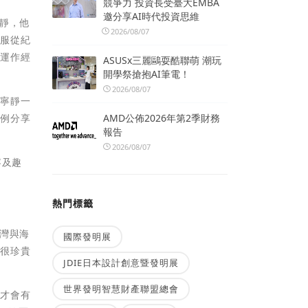
競爭力 投資長受臺大EMBA
邀分享AI時代投資思維
靜，他
2026/08/07
不服從紀
的運作經
ASUSx三麗鷗耍酷聯萌 潮玩
開學祭搶抱AI筆電！
2026/08/07
。寧靜一
AMD公佈2026年第2季財務
案例分享
報告
2026/08/07
容及趣
熱門標籤
灣與海
國際發明展
件很珍貴
JDIE日本設計創意暨發明展
世界發明智慧財產聯盟總會
性才會有