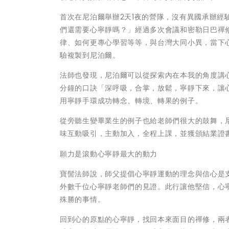
首次在尼泊爾舉辦2天1夜的營隊，沒有異國承辦
們還需要心寧靜嗎？」經過多次會議和密勒日巴禪
律、如何更專心學習等等，與台灣大同小異，當下
驗複製到尼泊爾。
法師也發現，尼泊爾可以從探索內在本我的角度講
分鐘的口訣「深呼吸，合掌，放鬆，寧靜下來，讓
用寧靜手環成功轉念、轉境、轉果的例子。
從旁聽生變畢業生的例子也給老師們很大的鼓舞，尼
味互動吸引，主動加入，全程上課，並獲頒結業證
願力是滾動心寧靜最大的動力
寶髻法師說，師父提倡心寧靜運動的理念與信心是
外數千位心寧靜老師們的見證。此行讓他堅信，心
殊勝的事情。
回到心的原點的心寧靜，找回本來面目的禪修，兩