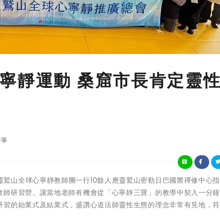
寧靜運動 桑窟市長肯定靈
時事
今年春天，靈鷲山全球心寧靜教師團一行10餘人應靈鷲山密勒日巴國際禪修中心
教師研習營。讓當地老師有機會從「心寧靜三寶」的教學中契入一分
研習的始業式及結業式，盛讚心道法師靈性生態的理念非常有見地，