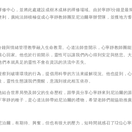
禪修中心，並將此處建設成樹木成林的禪修場域。由於寧靜1分鐘是最
便利，廣純法師積極促成心寧靜教師團至尼泊爾舉辦營隊，並獲地方
一分鐘與情緒管理教學融入生命教育。心道法師曾開示，心寧靜教師團
讓心回家。他也於行前開示，靈性可以讓我們內心得到安定與慈悲。
他們本就具足的靈性不會在資訊的洪流中丟失。
覺察到破壞環境的行為，提倡用科學的方法來緩解現況。他也提到，
性，靈性生態讓我們覺醒，意識到彼此相互依存。
他結合世界局勢及師父的生命歷程，跟學員分享心寧靜來到尼泊爾的
下寧靜的種子，是心道法師帶給尼泊爾的禮物，希望老師們能協助推
尼泊爾，有期待、興奮，但也有很大的壓力，短時間就感召了12位心寧