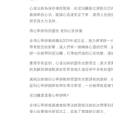
心道法師為保存佛陀聖跡，在尼泊爾創立密勒日巴
最精華的心法，能讓心迅速安定下來，運用上也很
府官員大力支持。
用心寧靜找回靈性 達到心安快樂
全球心寧靜教師團自2011年成立起，致力將寧靜
帶來慈悲的影響，讓人們有一個轉換心靈的空間，
靜一分鐘帶到尼泊爾，引導他們達到心安快樂。讓
桑窟市長提到，心道法師的靈性生態理念，讓大眾
的見解與價值觀源於世界各地久遠信仰中本有的靈
廣純法師擔任心寧靜教師營靈性生態課程的講師，
提到心寧靜能幫助學生專注學習，一分鐘禪就是種
尼泊爾還需要心寧靜嗎?
全球心寧靜推廣總會指導法師寶髻法師此次帶隊到
發心自費擔任研習志工，皆為了實踐師父願力。