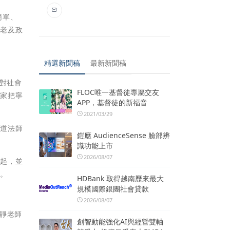
簡單、
耆老及政
精選新聞稿
最新新聞稿
能對社會
FLOC唯一基督徒專屬交友
大家把寧
APP，基督徒的新福音
2021/03/29
心道法師
鎧應 AudienceSense 臉部辨
識功能上市
2026/08/07
源起，並
廣。
HDBank 取得越南歷來最大
規模國際銀團社會貸款
2026/08/07
靜老師
創智動能強化AI與經營雙軸