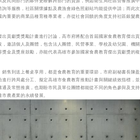
系及民間部門的夥伴更瞭解跨部門的資源，例如衛生局社區營養推廣
諮詢等服務，社區關懷據點及農漁會綠色照顧站均能提供申請；而此
國內重要的商業品種育種專業者，亦從社會回饋的角度支持社區銀髮
傑出貢獻獎獎勵計畫進行討論，高市府將配合首屆國家食農教育傑出
拔，邀請個人及團體，包含法人團體、民營事業、學校及幼兒園、機
得獎金及獎座鼓勵，亦能代表高雄市參加國家食農教育傑出貢獻獎的
、銷售到送上餐桌享用，都是食農教育的重要環節，市府副秘書長陳
始進行跨局處分工、擬定高雄市食農教育推動計畫與關鍵績效指標，
溝通及常態推廣，也期盼市民及單位團體都能從不同的角色參與及支
雄市農產業的永續發展。