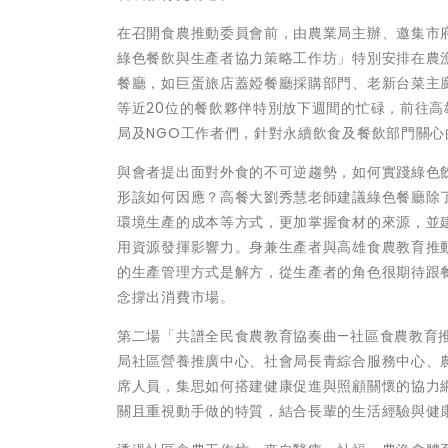
在召開食農推動委員會前，由農業局主辦、邀集市府
綠色餐飲與生產者協力策略工作坊」特別安排在農漁
餐廳，如巨蛋旅店蓋婭餐廳採購部門、老新台菜主
等近20位的餐飲夥伴特別放下週間的忙碌，前往
局及NGO工作者們，針對永續飲食及餐飲部門關心
與會者提出面對外食的不可逆趨勢，如何實踐綠色
形該如何因應？高餐大劉秀慧老師建議綠色餐廳除
環境生產的成本等方式，更加掌握食材的來源，並
用資源發揮影響力。身兼生產者與高雄食農教育推
的生產管理方式是解方，從生產者的角色很期待跟
念撐出消費市場。
第二場「共譜全民食農教育協奏曲—社區食農教育推
局社區營養推廣中心、社會局長青綜合服務中心、
席人員，集思如何搭建健康促進與照顧關懷的協力
關且重視動手做的特質，結合長輩的生活經驗與健