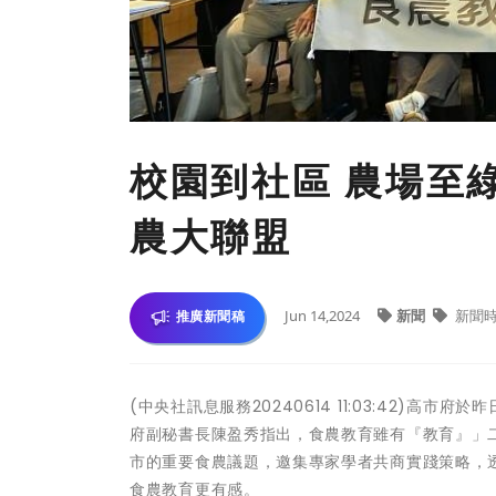
校園到社區 農場至
農大聯盟
Jun 14,2024
新聞
新聞
推廣新聞稿
(中央社訊息服務20240614 11:03:42)
府副秘書長陳盈秀指出，食農教育雖有『教育』」
市的重要食農議題，邀集專家學者共商實踐策略，
食農教育更有感。