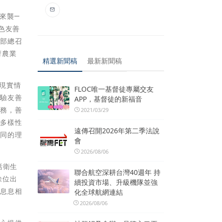
來襲—
色友善
南部總召
府農業
精選新聞稿
最新新聞稿
現實情
FLOC唯一基督徒專屬交友
體驗友善
APP，基督徒的新福音
服務，善
2021/03/29
態多樣性
遠傳召開2026年第二季法說
共同的理
會
2026/08/06
括衛生
聯合航空深耕台灣40週年 持
餘位出
續投資市場、升級機隊並強
」息息相
化全球航網連結
2026/08/06