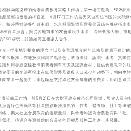
相關局處協辦的兩場食農教育策略工作坊，第一場主題為「ESG浪潮
產業都很發達的梓官區，4月17日工作坊當天來自高雄市區的大型綠
廚、帕莎蒂娜法餐行政主廚、水京棧國際酒店營養師及綠色餐飲指南
高雄梓官區漁會，與從各地前來的友善環境生產者、高雄餐旅大學、市
的ESG趨勢，討論如何互相協力合作。
飲食—從產地到餐桌的理念？以及友善環境食材的規格及供應不穩定的
了餐飲服務，亦能扮演關鍵節點角色，透過溯源、認識生產者、實際
建議利用餐廳空檔教導消費者簡單烹煮及認識食材，提供食農教育的
動會委員的李法憲提出在氣候變遷及從農人口減少的趨勢下，朝向生
餐飲業者一起努力，串起願意支持綠色友善餐廳的消費者，用創意跟
廣策略工作坊」於5月21日在大樹區農友種苗公司舉辦，與會人員包
農漁會綠色照顧站等社區照顧服務據點的工作者、營養師、社工等60
網絡，擴大社區食農教育的推廣量能。與會者均認為食農教育與「吃
康需求，很適合各類據點結合長者的照顧及服務工作進一步發展。