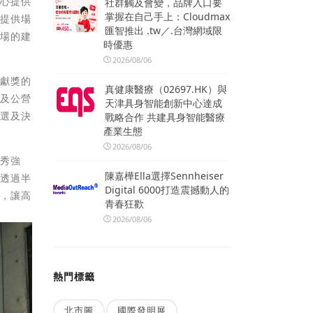
中心提供
社群觸及會變，品牌入口要
掌握在自己手上：Cloudmax
次提供場
匯智推出 .tw／.台灣網域限
農場的建
時優惠
2026/08/06
貢獻獎的
真健康醫療（02697.HK）與
關及公營
天津具身智能創新中心達成
複選及決
戰略合作 共建具身智能醫療
產業生態
2026/08/06
盈秀強
陳嘉樺Ella選擇Sennheiser
並透過半
Digital 6000打造震撼動人的
持，讓高
青春狂歡
2026/08/06
熱門標籤
北市圖
國際發明展