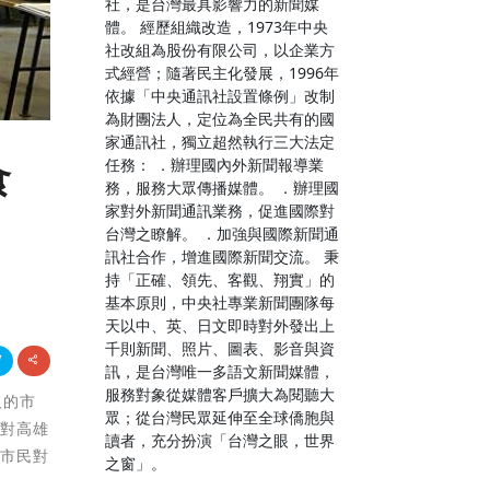
社，是台灣最具影響力的新聞媒
體。 經歷組織改造，1973年中央
社改組為股份有限公司，以企業方
式經營；隨著民主化發展，1996年
依據「中央通訊社設置條例」改制
為財團法人，定位為全民共有的國
家通訊社，獨立超然執行三大法定
任務： ．辦理國內外新聞報導業
食
務，服務大眾傳播媒體。 ．辦理國
家對外新聞通訊業務，促進國際對
台灣之瞭解。 ．加強與國際新聞通
訊社合作，增進國際新聞交流。 秉
持「正確、領先、客觀、翔實」的
基本原則，中央社專業新聞團隊每
天以中、英、日文即時對外發出上
千則新聞、照片、圖表、影音與資
訊，是台灣唯一多語文新聞媒體，
服務對象從媒體客戶擴大為閱聽大
人的市
眾；從台灣民眾延伸至全球僑胞與
針對高雄
讀者，充分扮演「台灣之眼，世界
讓市民對
之窗」。