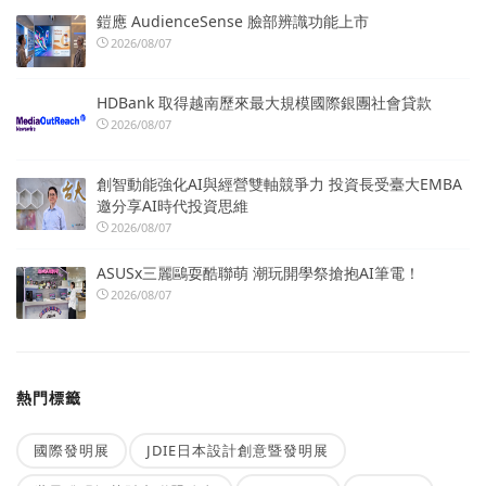
鎧應 AudienceSense 臉部辨識功能上市
2026/08/07
HDBank 取得越南歷來最大規模國際銀團社會貸款
2026/08/07
創智動能強化AI與經營雙軸競爭力 投資長受臺大EMBA
邀分享AI時代投資思維
2026/08/07
ASUSx三麗鷗耍酷聯萌 潮玩開學祭搶抱AI筆電！
2026/08/07
熱門標籤
國際發明展
JDIE日本設計創意暨發明展