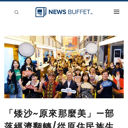
回到首頁
新聞稿分類
登入
刊登
「矮沙~原來那麼美」—部
落經濟翻轉/從原住民族生