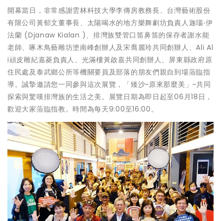
開幕當日，非常感謝雲林科技大學李傳房教務長、台灣藝術股份
有限公司黃郁文董事長、太陽喝水的地方樂舞劇坊負責人迦瑙‧伊
法蘭 (Djanaw Kialan )、排灣族雙管口笛鼻笛的保存者謝水能
老師、啄木鳥藝雕坊塗南峰創辦人及宋喬麗玲共同創辦人、Ali Al
i頑皮雕紀嘉菱負責人、光滿樓黃啟嘉共同創辦人、屏東縣政府原
住民處及泰武鄉公所等機關要員及部落的朋友們親自到場蒞臨指
導。誠摯邀請您一同參與這次展覽，「矮沙~原來那麼美」~共同
探索與驚嘆排灣族的生活之美。展覽日期為即日起至06月18日，
歡迎大家蒞臨指教。時間為每天9:00至16:00。