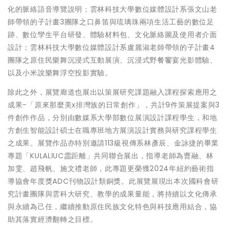
化的脈絡語音導覽說明；雲林科技大學數位媒體設計系張文山老
師帶領的子計畫3團隊之口鼻笛與琉璃珠兩項生活工藝的數位足
跡、數位孿生平台研發、體驗材料包、文化脈絡圖及使用者介面
設計；雲林科技大學數位媒體設計系盧麗淑老師帶領的子計畫4
團隊之原住民樂舞沉浸式互動展演、沉浸式野餐饗宴光影體驗、
以及小米說樂舞浮空投影實驗。
除此之外，展覽廊道也展出以策展研究課題融入課程探索應用之
成果-「原來那麼美x排灣族的日常創作」，共計9件策展提案與3
件創作作品，分別由數媒系大學部數位展演設計課程學生，和地
方創生智能設計碩士在職專班地方展演設計實務與研究課程學生
之成果。展覽作品亦特別邀請113級視傳系林彥辰、金詠捷的畢業
專題「KULALIUC霝距離」共同聯合展出，指導老師為曹融、林
加雯、趙飛帆、施文禮老師，此專題更榮獲2024年紐約藝術指
導協會年度獎ADC刊物設計類銅獎。此展覽展現出本次國科會研
究計畫團隊與雲科大研究、教學的成果量能，將持續以文化傳承
與永續為己任，繼續推動原住民族文化特色與科技應用結合，協
助其落實經濟翻轉之目標。