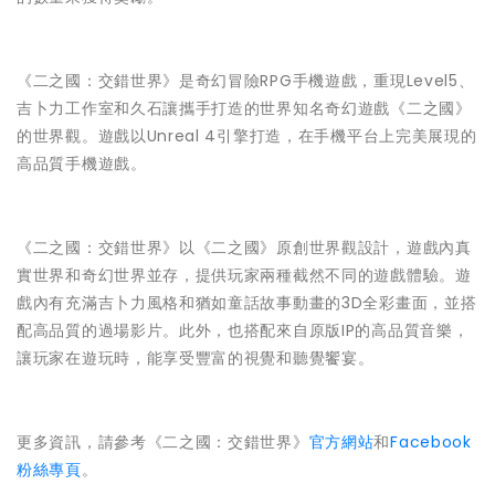
《二之國：交錯世界》是奇幻冒險RPG手機遊戲，重現Level5、
吉卜力工作室和久石讓攜手打造的世界知名奇幻遊戲《二之國》
的世界觀。遊戲以Unreal 4引擎打造，在手機平台上完美展現的
高品質手機遊戲。
《二之國：交錯世界》以《二之國》原創世界觀設計，遊戲內真
實世界和奇幻世界並存，提供玩家兩種截然不同的遊戲體驗。遊
戲內有充滿吉卜力風格和猶如童話故事動畫的3D全彩畫面，並搭
配高品質的過場影片。此外，也搭配來自原版IP的高品質音樂，
讓玩家在遊玩時，能享受豐富的視覺和聽覺饗宴。
更多資訊，請參考《二之國：交錯世界》
官方網站
和
Facebook
粉絲專頁
。