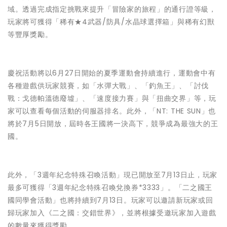
域。透過完成指定挑戰來提升「冒險家的旅程」的通行證等級，
玩家將可獲得「稀有★4武器/防具/水晶球選擇箱」與稀有幻獸
等豐厚獎勵。
慶祝活動將以6月27日開始的夏季運動會持續進行，運動會中有
各種遊戲供玩家競賽，如「水彈大戰」、「釣魚王」、「討伐
戰：戈德帕溫德廢墟」、「速度接力賽」與「扭曲交界」等，玩
家可以查看每個活動的伺服器排名。此外，「NT: THE SUN」也
將於7月5日開放，屆時各王國將一決高下，競爭成為最強大的王
國。
此外，「3週年紀念特殊召喚活動」現已開放至7月13日止，玩家
最多可獲得「3週年紀念特殊召喚兌換券*3333」。「二之國王
國同學會活動」也將持續到7月13日。玩家可以邀請新玩家或回
歸玩家加入《二之國：交錯世界》，並將根據受邀玩家加入遊戲
的數量來獲得獎勵。