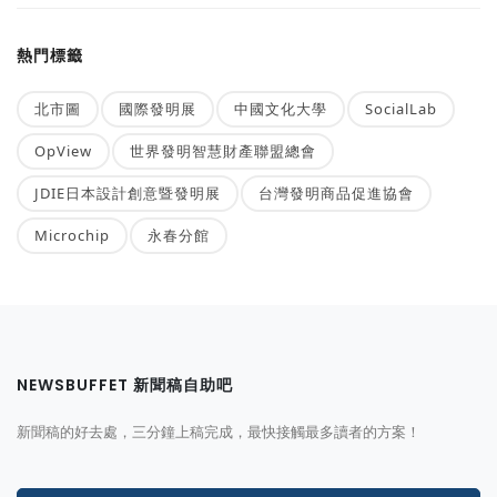
熱門標籤
北市圖
國際發明展
中國文化大學
SocialLab
OpView
世界發明智慧財產聯盟總會
JDIE日本設計創意暨發明展
台灣發明商品促進協會
Microchip
永春分館
NEWSBUFFET 新聞稿自助吧
新聞稿的好去處，三分鐘上稿完成，最快接觸最多讀者的方案！