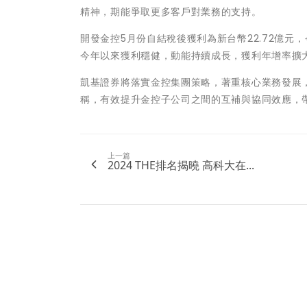
精神，期能爭取更多客戶對業務的支持。
開發金控5月份自結稅後獲利為新台幣22.72億元，今
今年以來獲利穩健，動能持續成長，獲利年增率擴
凱基證券將落實金控集團策略，著重核心業務發展，
稱，有效提升金控子公司之間的互補與協同效應，
上一篇
2024 THE排名揭曉 高科大在...