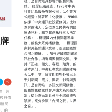
社，是台灣最具影響力的新聞媒
體。 經歷組織改造，1973年中央
社改組為股份有限公司，以企業方
式經營；隨著民主化發展，1996年
依據「中央通訊社設置條例」改制
為財團法人，定位為全民共有的國
家通訊社，獨立超然執行三大法定
品牌
任務： ．辦理國內外新聞報導業
務，服務大眾傳播媒體。 ．辦理國
家對外新聞通訊業務，促進國際對
台灣之瞭解。 ．加強與國際新聞通
訊社合作，增進國際新聞交流。 秉
持「正確、領先、客觀、翔實」的
基本原則，中央社專業新聞團隊每
天以中、英、日文即時對外發出上
千則新聞、照片、圖表、影音與資
訊，是台灣唯一多語文新聞媒體，
服務對象從媒體客戶擴大為閱聽大
章程，調
眾；從台灣民眾延伸至全球僑胞與
會後股價
讀者，充分扮演「台灣之眼，世界
期發展
之窗」。
I」的