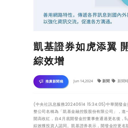
凱基證券如虎添翼 
綜效增
Jun 14,2024
新聞
新聞
推廣新聞稿
(中央社訊息服務20240614 15:34:05)中
整公司名稱為「凱基金融控股股份有限公司」，進
開高收紅，自4月底開發金控董事會通過更名後，5
綜效獲投資人認同。凱基證券表示，開發金控更名凱