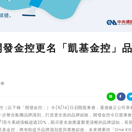
開發金控更名「凱基金控」
時事
華開發金控（以下稱「開發金控」）今(6/14)日召開股東會，通過修正公司
一步整合集團品牌識別，打造更全面的品牌綜效，開發金控今日股東
/1至今累績漲幅超過20%，顯示更名效應凝聚更清晰的品牌認知，長
基金控，將有助提升品牌識別度與業務綜效，未來將秉持「One KG