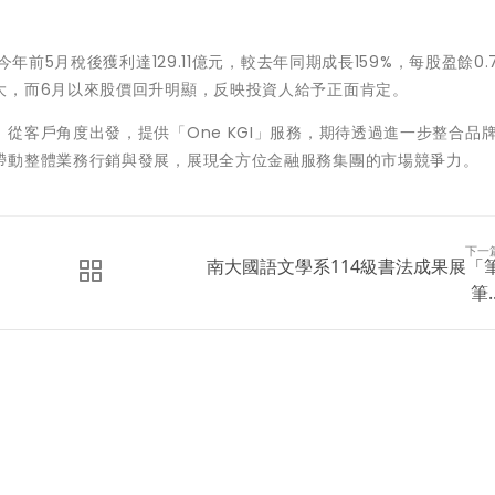
年前5月稅後獲利達129.11億元，較去年同期成長159%，每股盈餘0.
大，而6月以來股價回升明顯，反映投資人給予正面肯定。
從客戶角度出發，提供「One KGI」服務，期待透過進一步整合品
帶動整體業務行銷與發展，展現全方位金融服務集團的市場競爭力。
下一
南大國語文學系114級書法成果展「
筆..