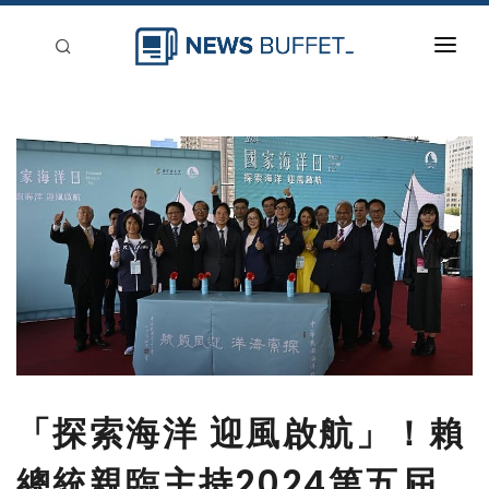
回到首頁
新聞稿分類
登入
刊登
「探索海洋 迎風啟航」！賴
總統親臨主持2024第五屆