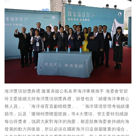
海洋獎項頒獎典禮 隆重表揚公私各界海洋事務推手 海委會管碧
玲主委接續主持海洋獎項頒獎典禮，頒發包含「績優海洋事務公
務人員」、「海洋保育貢獻楷模獎」、「海洋環境管理考核績優
縣市」以及「珊瑚特潛聯盟授旗」等4大獎項。管主委特別感謝
每位得獎者，強調大家對海洋的熱愛，都是鼓舞海委會持續向海
發展的動力與後盾，所以必須在國家海洋日這個最隆重的場合，