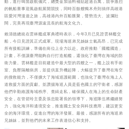
動，進行鳴笛啟航儀式，總獎金加油料補貼超過百萬，競爭激烈
的帆船賽事迎風啟航展開競技，同時百餘艘獨木舟則徜徉高雄港
區愛河灣漫遊之旅，高雄港內外百船匯聚，聲勢浩大、波瀾壯
闊，完美再現臺灣源遠流長的航海文化力。
賴清德總統在雲林艦成軍典禮時表示，今年3月已見證雲林艦交
船，今日見證其正式成軍。現場海巡弟兄姊妹士氣高昂，已完成
所有接船訓練，準備在崗位上全力以赴。政府推動「國艦國造」
計畫，不僅讓臺灣能夠自行打造船艦，還強化了臺灣在海域的防
衛力量。雲林艦是目前建造中最大型的四艘之一，艦上設有手術
室、負壓隔離病房，並提供直升機起降，大幅提升了臺灣在海空
的搜救能力，不僅擴大了海域巡護範圍，也強化了臺灣在海上人
道救援方面的貢獻。並讚揚海巡人員是藍色國土的守衛者，感謝
他們辛勤維護海域秩序、查緝走私，確保國人在海上的生命財產
安全，在管碧玲主委及張忠龍署長的領導下，海巡隊伍將繼續努
力，強化海洋和邊境安全，推進國土安全與科技應用，建設更安
全的海洋環境，促進台灣的海洋發展。最後，感謝所有的海巡弟
兄姊妹，並對他們的未來工作表達信心和支持。