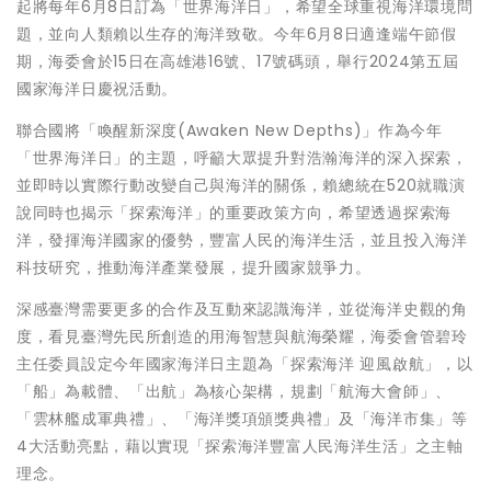
起將每年6月8日訂為「世界海洋日」，希望全球重視海洋環境問
題，並向人類賴以生存的海洋致敬。今年6月8日適逢端午節假
期，海委會於15日在高雄港16號、17號碼頭，舉行2024第五屆
國家海洋日慶祝活動。
聯合國將「喚醒新深度(Awaken New Depths)」作為今年
「世界海洋日」的主題，呼籲大眾提升對浩瀚海洋的深入探索，
並即時以實際行動改變自己與海洋的關係，賴總統在520就職演
說同時也揭示「探索海洋」的重要政策方向，希望透過探索海
洋，發揮海洋國家的優勢，豐富人民的海洋生活，並且投入海洋
科技研究，推動海洋產業發展，提升國家競爭力。
深感臺灣需要更多的合作及互動來認識海洋，並從海洋史觀的角
度，看見臺灣先民所創造的用海智慧與航海榮耀，海委會管碧玲
主任委員設定今年國家海洋日主題為「探索海洋 迎風啟航」，以
「船」為載體、「出航」為核心架構，規劃「航海大會師」、
「雲林艦成軍典禮」、「海洋獎項頒獎典禮」及「海洋市集」等
4大活動亮點，藉以實現「探索海洋豐富人民海洋生活」之主軸
理念。