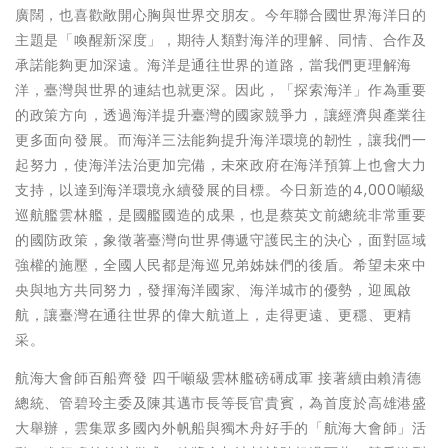
廣闊，也喜歡敞開心胸與世界交朋友。今年聯合國世界海洋日的
主題是「喚醒新深度」，期待人類對海洋的理解、同情、合作及
承諾能夠更加深遠。海洋是通往世界的道路，當我們更理解海
洋，臺灣與世界的連結也就更深。因此，「探索海洋」作為重要
的政策方向，透過海洋提升臺灣的國家競爭力，讓經濟與產業往
更多面向發展。而海洋三法能夠提升海洋環境的韌性，讓我們一
起努力，使海洋法治更加完備，未來政府在海洋預算上也會大力
支持，以達到海洋環境永續發展的目標。今日新造的4,000噸級
巡航艦雲林艦，是國艦國造的成果，也是蔡英文前總統非常重要
的國防政策，象徵著臺灣向世界傳遞守護民主的決心，面對區域
強權的施壓，全國人民都是海巡兄弟姊妹們的後盾。希望未來中
央與地方共同努力，發揮海洋國家、海洋城市的優勢，迎風啟
航，讓臺灣在通往世界的偉大航道上，走得更遠、更穩、更精
采。
航海大會師百船齊發 四千噸級雲林艦磅礡成軍 接著續由賴清德
總統、管碧玲主委及陳其邁市長等長官貴賓，為首度於高雄港盛
大舉辦，雲集眾多國內外帆船與獨木舟好手的「航海大會師」活