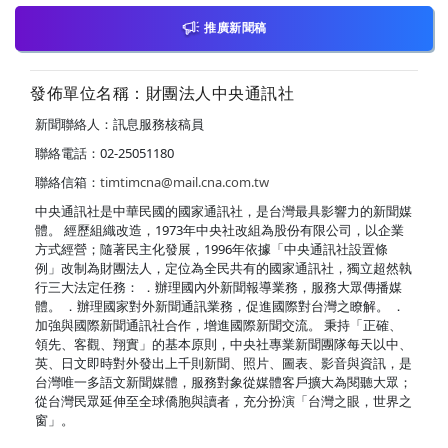
推廣新聞稿
發佈單位名稱：財團法人中央通訊社
新聞聯絡人：訊息服務核稿員
聯絡電話：02-25051180
聯絡信箱：
timtimcna@mail.cna.com.tw
中央通訊社是中華民國的國家通訊社，是台灣最具影響力的新聞媒
體。 經歷組織改造，1973年中央社改組為股份有限公司，以企業
方式經營；隨著民主化發展，1996年依據「中央通訊社設置條
例」改制為財團法人，定位為全民共有的國家通訊社，獨立超然執
行三大法定任務： ．辦理國內外新聞報導業務，服務大眾傳播媒
體。 ．辦理國家對外新聞通訊業務，促進國際對台灣之瞭解。 ．
加強與國際新聞通訊社合作，增進國際新聞交流。 秉持「正確、
領先、客觀、翔實」的基本原則，中央社專業新聞團隊每天以中、
英、日文即時對外發出上千則新聞、照片、圖表、影音與資訊，是
台灣唯一多語文新聞媒體，服務對象從媒體客戶擴大為閱聽大眾；
從台灣民眾延伸至全球僑胞與讀者，充分扮演「台灣之眼，世界之
窗」。