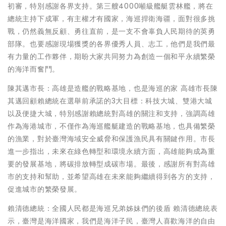
初審，特別感謝各界支持。第三艘4000噸級艦艇雲林艦，將在
總統主持下成軍，有主權才有國家，海巡捍衛海疆，面對很多挑
戰，仍然義無反顧、勇往直前，是一支不會辜負人民期待的英勇
部隊。也要感謝現場獲獎的各界優秀人員、志工，他們是我們最
有力量的工作夥伴，期盼大家共同努力為創造一個和平永續繁榮
的海洋而奮鬥。
陳其邁市長：高雄是造艦的戰略基地，也是海巡的家 高雄市長陳
其邁回顧賴總統在選舉前承諾的3大目標：科技大城、雙港大城
以及便捷大城，特別感謝賴總統對高雄的關注和支持，強調高雄
作為海港城市，不僅作為海巡艦艇建造的戰略基地，也具備繁榮
的漁業，對於臺灣海域安全威脅和保護漁民具有關鍵作用。市長
進一步指出，未來在綠色轉型和環境永續方面，高雄能夠成為重
要的發展基地，將碳排放轉型成碳市場。最後，感謝所有對高雄
市的支持和幫助，並希望高雄在未來能夠繼續得到各方的支持，
促進城市的繁榮發展。
賴清德總統：全國人民都是海巡兄弟姊妹們的後盾 賴清德總統表
示，臺灣是海洋國家，我們是海洋子民，臺灣人喜歡海洋的自由