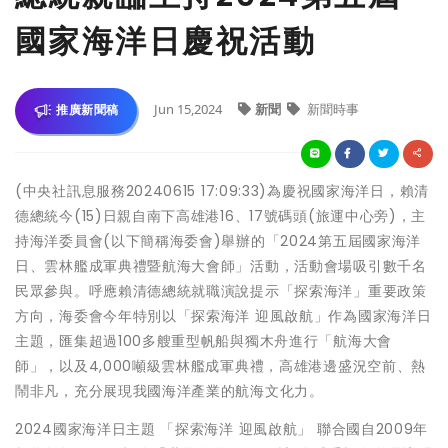
國家海洋日慶祝活動
Jun 15,2024
新聞
新聞時事
推廣新聞稿
(中央社訊息服務20240615 17:09:33)為慶祝國家海洋日，賴清
德總統今(15)日親自南下高雄港16、17號碼頭(旅運中心旁)，主
持海洋委員會(以下簡稱海委會)舉辦的「2024第五屆國家海洋
日、雲林艦成軍典禮暨航海大會師」活動，活動會場吸引數千名
民眾參與。呼應賴清德總統就職演說提示「探索海洋」重要政策
方向，海委會今年特別以「探索海洋 迎風啟航」作為國家海洋日
主題，匯集超過100多艘重型帆船與獨木舟進行「航海大會
師」，以及4,000噸級雲林艦成軍典禮，高雄港邊盛況空前、熱
鬧非凡，充分展現我國海洋產業的航海文化力。
2024國家海洋日主題 「探索海洋 迎風啟航」 聯合國自2009年