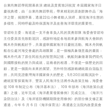
台東尚舞蹈學苑開幕表演 總統及貴賓致詞祝賀 本屆國家海洋日
慶祝典禮，由「台東尚舞蹈學苑」帶來精彩的原創群舞作品「海
洋之聲」揭開序幕，透過22位小舞者動人演繹，展現海洋生態的
多樣性，同時呼籲及時保護海洋及改善海洋環境的重要性。
管碧玲主委：海巡是一支不會辜負人民的英勇部隊 海委會管碧玲
主任委員首先致歡迎詞，感謝特地從各地前來參與航海大會師的
獨木舟與帆船好手，共襄盛舉國家海洋日慶祝活動。獨木舟與帆
船在位處河海交會處的高雄匯聚，是一個極具象徵意義的畫面：
獨木舟代表了原住民祖先的智慧與記憶，帆船則象徵著我們現代
與國際接軌的努力與成就，這兩者的相遇，不僅是一個歷史的回
顧，更是一個面向未來的展望。另外特別感謝賴總統親自蒞臨主
持，共同見證臺灣海洋國家偉大的歷史，5月20日就職演說中，
總統宣誓探索海洋、豐富人民海洋生活將作為政策主軸，海委會
從 108 年制定公布《海洋基本法》、109 年頒布《海洋政策白皮
書》之後，近年完成《海洋產業發展條例》完成立法、《海洋污
染防治法》及《海岸巡防機關期限使用條例》的部分條文修正案
通過，今年 6 月 6 日《海洋保育法》再通過立法院內政委員會