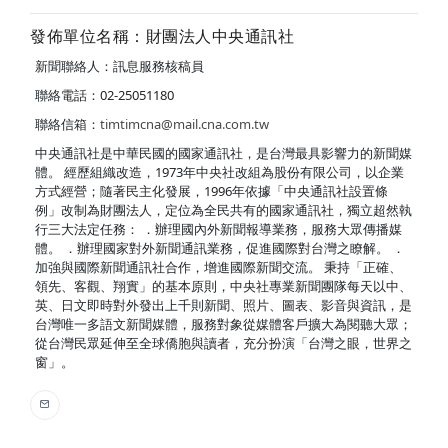
發佈單位名稱：財團法人中央通訊社
新聞聯絡人：訊息服務核稿員
聯絡電話：02-25051180
聯絡信箱：
timtimcna@mail.cna.com.tw
中央通訊社是中華民國的國家通訊社，是台灣最具影響力的新聞媒
體。 經歷組織改造，1973年中央社改組為股份有限公司，以企業
方式經營；隨著民主化發展，1996年依據「中央通訊社設置條
例」改制為財團法人，定位為全民共有的國家通訊社，獨立超然執
行三大法定任務： ．辦理國內外新聞報導業務，服務大眾傳播媒
體。 ．辦理國家對外新聞通訊業務，促進國際對台灣之瞭解。 ．
加強與國際新聞通訊社合作，增進國際新聞交流。 秉持「正確、
領先、客觀、翔實」的基本原則，中央社專業新聞團隊每天以中、
英、日文即時對外發出上千則新聞、照片、圖表、影音與資訊，是
台灣唯一多語文新聞媒體，服務對象從媒體客戶擴大為閱聽大眾；
從台灣民眾延伸至全球僑胞與讀者，充分扮演「台灣之眼，世界之
窗」。