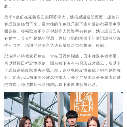
雅。」
柔米4歲前在嘉義客庄由阿婆帶大，她很感謝這段經歷，讓她的
客語就這樣留下來，長大後的印象就只剩下逢年過節都要塞車塞
回嘉義。專輯歌曲不少是與製作人與樂手有共創，她自認自己沒
有耐性，黃立行是她的謬思，專輯《馬戲團猴子》歌詞語感貼近
生活自然，誇讚他跨語言透過音樂傳達當代想法，很酷。
邱淑蟬小時候家裡務農，常在田裡抓蝴蝶，田中種過各種水果，
所以對於田裡記憶深刻，因為鄉下沒有補習班或才藝班，所以下
了課就是騎腳踏車去河壩玩水，這些兒時記憶都成了她的創作養
分。她表示以前嫌阿公愛念很煩人，長大才發現這是長輩表達愛
的方式，她也將阿公念她的話錄下來做成歌曲紀念。