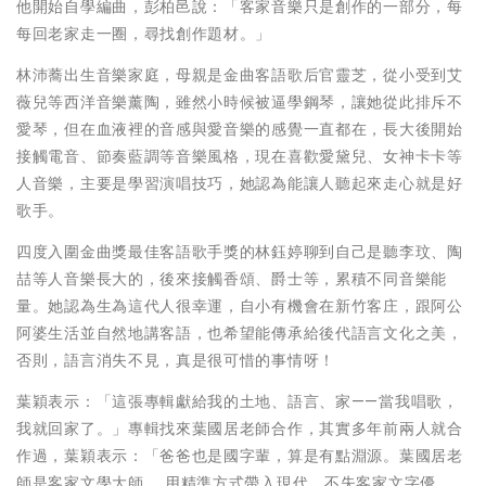
他開始自學編曲，彭柏邑說：「客家音樂只是創作的一部分，每
每回老家走一圈，尋找創作題材。」
林沛蕎出生音樂家庭，母親是金曲客語歌后官靈芝，從小受到艾
薇兒等西洋音樂薰陶，雖然小時候被逼學鋼琴，讓她從此排斥不
愛琴，但在血液裡的音感與愛音樂的感覺一直都在，長大後開始
接觸電音、節奏藍調等音樂風格，現在喜歡愛黛兒、女神卡卡等
人音樂，主要是學習演唱技巧，她認為能讓人聽起來走心就是好
歌手。
四度入圍金曲獎最佳客語歌手獎的林鈺婷聊到自己是聽李玟、陶
喆等人音樂長大的，後來接觸香頌、爵士等，累積不同音樂能
量。她認為生為這代人很幸運，自小有機會在新竹客庄，跟阿公
阿婆生活並自然地講客語，也希望能傳承給後代語言文化之美，
否則，語言消失不見，真是很可惜的事情呀！
葉穎表示：「這張專輯獻給我的土地、語言、家——當我唱歌，
我就回家了。」專輯找來葉國居老師合作，其實多年前兩人就合
作過，葉穎表示：「爸爸也是國字輩，算是有點淵源。葉國居老
師是客家文學大師 ，用精準方式帶入現代，不失客家文字優