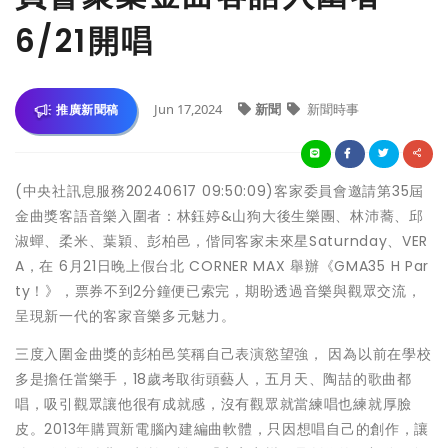
6/21開唱
Jun 17,2024
新聞
新聞時事
推廣新聞稿
(中央社訊息服務20240617 09:50:09)客家委員會邀請第35屆
金曲獎客語音樂入圍者：林鈺婷&山狗大後生樂團、林沛蕎、邱
淑蟬、柔米、葉穎、彭柏邑，偕同客家未來星Saturnday、VER
A，在 6月21日晚上假台北 CORNER MAX 舉辦《GMA35 H Par
ty！》，票券不到2分鐘便已索完，期盼透過音樂與觀眾交流，
呈現新一代的客家音樂多元魅力。
三度入圍金曲獎的彭柏邑笑稱自己表演慾望強， 因為以前在學校
多是擔任當樂手，18歲考取街頭藝人，五月天、陶喆的歌曲都
唱，吸引觀眾讓他很有成就感，沒有觀眾就當練唱也練就厚臉
皮。2013年購買新電腦內建編曲軟體，只因想唱自己的創作，讓