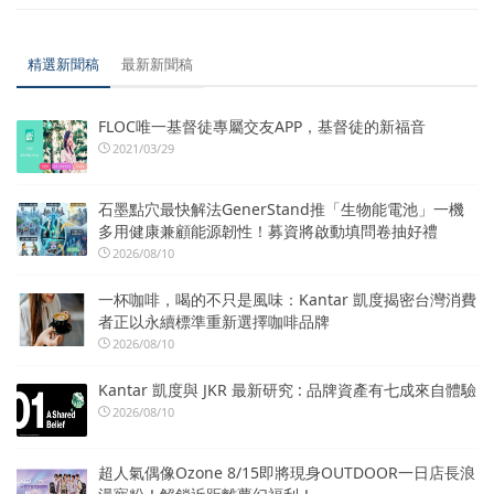
精選新聞稿
最新新聞稿
FLOC唯一基督徒專屬交友APP，基督徒的新福音
2021/03/29
石墨點穴最快解法GenerStand推「生物能電池」一機
多用健康兼顧能源韌性！募資將啟動填問卷抽好禮
2026/08/10
一杯咖啡，喝的不只是風味：Kantar 凱度揭密台灣消費
者正以永續標準重新選擇咖啡品牌
2026/08/10
Kantar 凱度與 JKR 最新研究 : 品牌資產有七成來自體驗
2026/08/10
超人氣偶像Ozone 8/15即將現身OUTDOOR一日店長浪