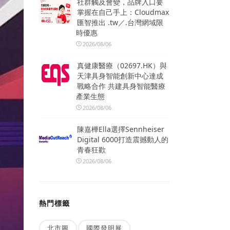
社群觸及會變，品牌入口要
掌握在自己手上：Cloudmax
匯智推出 .tw／.台灣網域限
時優惠
2026/08/06
真健康醫療（02697.HK）與
天津具身智能創新中心達成
戰略合作 共建具身智能醫療
產業生態
2026/08/06
陳嘉樺Ella選擇Sennheiser
Digital 6000打造震撼動人的
青春狂歡
2026/08/06
熱門標籤
北市圖
國際發明展