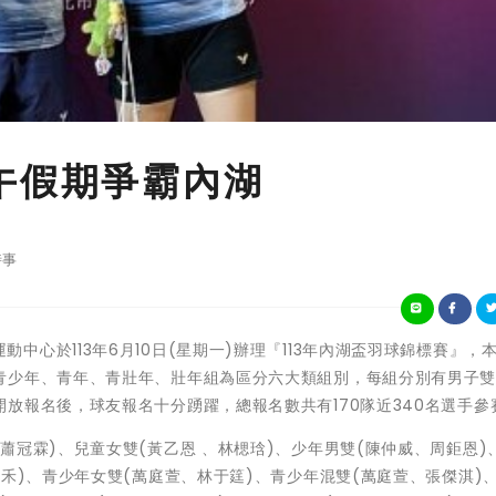
午假期爭霸內湖
時事
市內湖運動中心於113年6月10日(星期一)辦理『113年內湖盃羽球錦標賽』，
青少年、青年、青壯年、壯年組為區分六大類組別，每組分別有男子
放報名後，球友報名十分踴躍，總報名數共有170隊近340名選手參
蕭冠霖)、兒童女雙(黃乙恩 、林楒琀)、少年男雙(陳仲威、周鉅恩)
禾)、青少年女雙(萬庭萱、林于筳)、青少年混雙(萬庭萱、張傑淇)