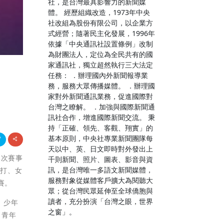
社，是台灣最具影響力的新聞媒
體。 經歷組織改造，1973年中央
社改組為股份有限公司，以企業方
式經營；隨著民主化發展，1996年
依據「中央通訊社設置條例」改制
為財團法人，定位為全民共有的國
家通訊社，獨立超然執行三大法定
任務： ．辦理國內外新聞報導業
務，服務大眾傳播媒體。 ．辦理國
家對外新聞通訊業務，促進國際對
台灣之瞭解。 ．加強與國際新聞通
訊社合作，增進國際新聞交流。 秉
持「正確、領先、客觀、翔實」的
基本原則，中央社專業新聞團隊每
天以中、英、日文即時對外發出上
本次賽事
千則新聞、照片、圖表、影音與資
訊，是台灣唯一多語文新聞媒體，
雙打、女
服務對象從媒體客戶擴大為閱聽大
賽。
眾；從台灣民眾延伸至全球僑胞與
讀者，充分扮演「台灣之眼，世界
、少年
之窗」。
、青年