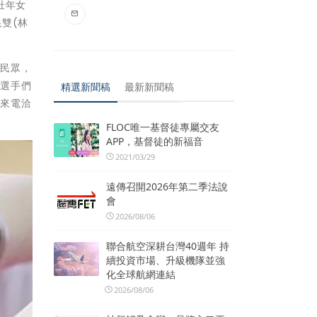
壯年女
雙(林
務民眾，
高選手們
精選新聞稿
最新新聞稿
迎來電洽
FLOC唯一基督徒專屬交友
APP，基督徒的新福音
2021/03/29
遠傳召開2026年第二季法說
會
2026/08/06
聯合航空深耕台灣40週年 持
續投資市場、升級機隊並強
化全球航網連結
2026/08/06