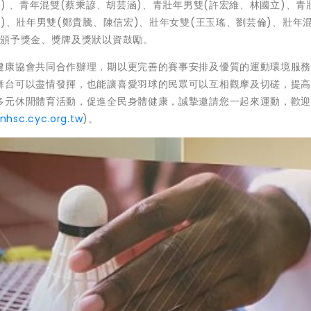
) 、青年混雙(蔡秉諺、胡芸涵)、青壯年男雙(許宏維、林國立)、青
)、壯年男雙(鄭貴騰、陳信宏)、壯年女雙(王玉瑤、劉芸倫)、壯年混
名頒予獎金、獎牌及獎狀以資鼓勵。
健康協會共同合作辦理，期以更完善的賽事安排及優質的運動環境服
舞台可以盡情發揮，也能讓喜愛羽球的民眾可以互相觀摩及切磋，提
多元休閒體育活動，促進全民身體健康，誠摯邀請您一起來運動，歡
/nhsc.cyc.org.tw
)。