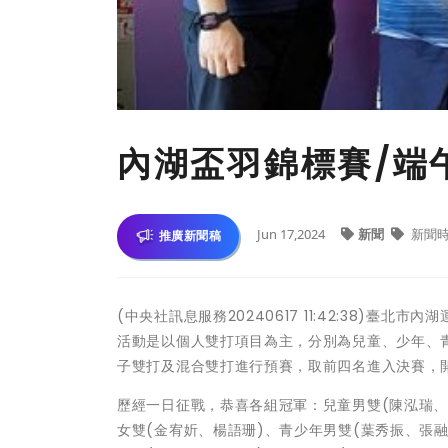
內湖盃羽錦標賽/端
Jun 17,2024
新聞
新聞
推廣新聞稿
(中央社訊息服務20240617 11:42:38)臺北
活動是以個人雙打項目為主，分別為兒童、少年、
子雙打及混合雙打進行預賽，取前四名進入決賽，開
歷經一日征戰，恭喜各組冠軍：兒童男雙(陳泓瑞、
女雙(金宥妡、楊語珊)、青少年男雙(葉秀振、張融