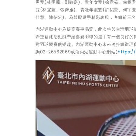
男雙(林明藏、劉致嘉)、青年女雙(徐意茹、俞佩君
雙(林宜萱、張喬雁)、青壯年混雙(許錫賢、何宇萱
佳慧、陳信宏)。為鼓勵選手精彩表現，各組前三
內湖運動中心為提高賽事品質，此次特與台灣羽球
希望藉此活動能帶給喜愛羽球的選手有一個良好的
對羽球競賽的樂趣。內湖運動中心未來將持續辦理
詢02-26562869或洽內湖運動中心網站(
https:/