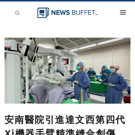
回到首頁
新聞稿分類
登入
刊登
安南醫院引進達文西第四代
Xi機器手臂精準縫合創傷