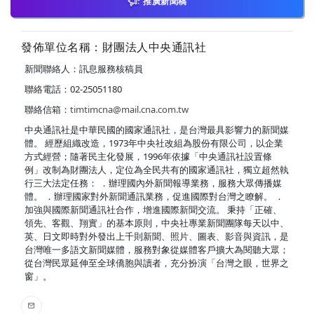
推廣新聞稿
發佈單位名稱：財團法人中央通訊社
新聞聯絡人：訊息服務核稿員
聯絡電話：02-25051180
聯絡信箱：
timtimcna@mail.cna.com.tw
中央通訊社是中華民國的國家通訊社，是台灣最具影響力的新聞媒
體。 經歷組織改造，1973年中央社改組為股份有限公司，以企業
方式經營；隨著民主化發展，1996年依據「中央通訊社設置條
例」改制為財團法人，定位為全民共有的國家通訊社，獨立超然執
行三大法定任務： ．辦理國內外新聞報導業務，服務大眾傳播媒
體。 ．辦理國家對外新聞通訊業務，促進國際對台灣之瞭解。 ．
加強與國際新聞通訊社合作，增進國際新聞交流。 秉持「正確、
領先、客觀、翔實」的基本原則，中央社專業新聞團隊每天以中、
英、日文即時對外發出上千則新聞、照片、圖表、影音與資訊，是
台灣唯一多語文新聞媒體，服務對象從媒體客戶擴大為閱聽大眾；
從台灣民眾延伸至全球僑胞與讀者，充分扮演「台灣之眼，世界之
窗」。