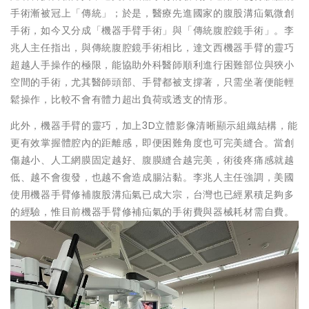
手術漸被冠上「傳統」；於是，醫療先進國家的腹股溝疝氣微創
手術，如今又分成「機器手臂手術」與「傳統腹腔鏡手術」。李
兆人主任指出，與傳統腹腔鏡手術相比，達文西機器手臂的靈巧
超越人手操作的極限，能協助外科醫師順利進行困難部位與狹小
空間的手術，尤其醫師頭部、手臂都被支撐著，只需坐著便能輕
鬆操作，比較不會有體力超出負荷或透支的情形。
此外，機器手臂的靈巧，加上3D立體影像清晰顯示組織結構，能
更有效掌握體腔內的距離感，即便困難角度也可完美縫合。當創
傷越小、人工網膜固定越好、腹膜縫合越完美，術後疼痛感就越
低、越不會復發，也越不會造成腸沾黏。李兆人主任強調，美國
使用機器手臂修補腹股溝疝氣已成大宗，台灣也已經累積足夠多
的經驗，惟目前機器手臂修補疝氣的手術費與器械耗材需自費。