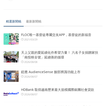
精選新聞稿
最新新聞稿
FLOC唯一基督徒專屬交友APP，基督徒的新福音
2021/03/29
天上父親的愛延續化作希望力量！ 六名子女捐贈家扶
「南投映全號」延續善的循環
2026/08/08
鎧應 AudienceSense 臉部辨識功能上市
2026/08/07
HDBank 取得越南歷來最大規模國際銀團社會貸款
2026/08/07