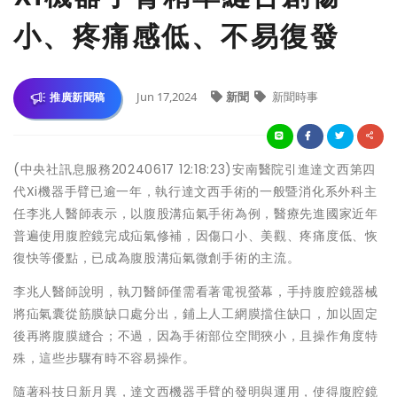
小、疼痛感低、不易復發
Jun 17,2024
新聞
新聞時事
推廣新聞稿
(中央社訊息服務20240617 12:18:23)安南醫院引進達文西第四
代Xi機器手臂已逾一年，執行達文西手術的一般暨消化系外科主
任李兆人醫師表示，以腹股溝疝氣手術為例，醫療先進國家近年
普遍使用腹腔鏡完成疝氣修補，因傷口小、美觀、疼痛度低、恢
復快等優點，已成為腹股溝疝氣微創手術的主流。
李兆人醫師說明，執刀醫師僅需看著電視螢幕，手持腹腔鏡器械
將疝氣囊從筋膜缺口處分出，鋪上人工網膜擋住缺口，加以固定
後再將腹膜縫合；不過，因為手術部位空間狹小，且操作角度特
殊，這些步驟有時不容易操作。
隨著科技日新月異，達文西機器手臂的發明與運用，使得腹腔鏡