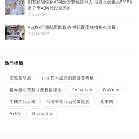
創智動能強化AI與經營雙軸競爭力 投資長受臺大EMBA
邀分享AI時代投資思維
2026/08/07
ASUSx三麗鷗耍酷聯萌 潮玩開學祭搶抱AI筆電！
2026/08/07
熱門標籤
國際發明展
JDIE日本設計創意暨發明展
世界發明智慧財產聯盟總會
SocialLab
OpView
中國文化大學
台灣發明商品促進協會
北市圖
ASUS
Microchip