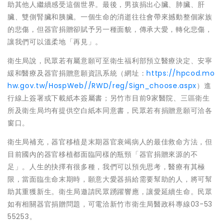
助其他人繼續感受這個世界。最後，男孩捐出心臟、肺臟、肝
臟、雙側腎臟和胰臟。一個生命的消逝往往會帶來撼動整個家族
的悲傷，但器官捐贈卻賦予另一種面貌，傳承大愛，轉化悲傷，
讓我們可以溫柔地「再見」。
衛生局說，民眾若有屬意願可至衛生福利部預立醫療決定、安寧
緩和醫療及器官捐贈意願資訊系統（網址：
https://hpcod.mo
hw.gov.tw/HospWeb//RWD/reg/Sign_choose.aspx
）進
行線上簽署或下載紙本簽屬書；另竹市目前9家醫院、三區衛生
所及衛生局均有提供空白紙本同意書，民眾若有捐贈意願可洽各
窗口。
衛生局補充，器官移植是末期器官衰竭病人的最佳救命方法，但
目前國內的器官移植都面臨同樣的瓶頸「器官捐贈來源的不
足」。人生的抉擇有很多種，我們可以預先思考，醫療有其極
限，當面臨生命末期時，願意大愛器捐給需要幫助的人，將可幫
助其重獲新生。衛生局邀請民眾踴躍響應，讓愛延續生命。民眾
如有相關器官捐贈問題，可電洽新竹市衛生局醫政科專線03-53
55253。