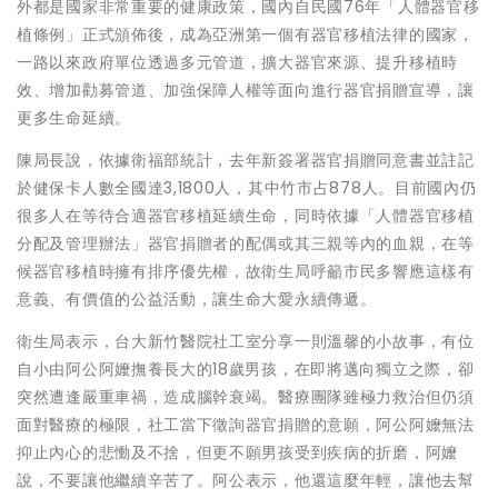
外都是國家非常重要的健康政策，國內自民國76年「人體器官移
植條例」正式頒佈後，成為亞洲第一個有器官移植法律的國家，
一路以來政府單位透過多元管道，擴大器官來源、提升移植時
效、增加勸募管道、加強保障人權等面向進行器官捐贈宣導，讓
更多生命延續。
陳局長說，依據衛福部統計，去年新簽署器官捐贈同意書並註記
於健保卡人數全國達3,1800人，其中竹市占878人。目前國內仍
很多人在等待合適器官移植延續生命，同時依據「人體器官移植
分配及管理辦法」器官捐贈者的配偶或其三親等內的血親，在等
候器官移植時擁有排序優先權，故衛生局呼籲市民多響應這樣有
意義、有價值的公益活動，讓生命大愛永續傳遞。
衛生局表示，台大新竹醫院社工室分享一則溫馨的小故事，有位
自小由阿公阿嬤撫養長大的18歲男孩，在即將邁向獨立之際，卻
突然遭逢嚴重車禍，造成腦幹衰竭。醫療團隊雖極力救治但仍須
面對醫療的極限，社工當下徵詢器官捐贈的意願，阿公阿嬤無法
抑止內心的悲慟及不捨，但更不願男孩受到疾病的折磨，阿嬤
說，不要讓他繼續辛苦了。阿公表示，他還這麼年輕，讓他去幫