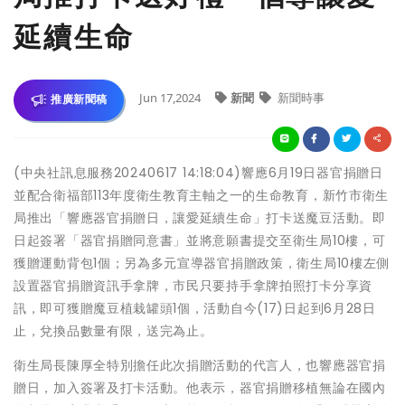
延續生命
Jun 17,2024
新聞
新聞時事
推廣新聞稿
(中央社訊息服務20240617 14:18:04)響應6月19日器官捐贈日
並配合衛福部113年度衛生教育主軸之一的生命教育，新竹市衛生
局推出「響應器官捐贈日，讓愛延續生命」打卡送魔豆活動。即
日起簽署「器官捐贈同意書」並將意願書提交至衛生局10樓，可
獲贈運動背包1個；另為多元宣導器官捐贈政策，衛生局10樓左側
設置器官捐贈資訊手拿牌，市民只要持手拿牌拍照打卡分享資
訊，即可獲贈魔豆植栽罐頭1個，活動自今(17)日起到6月28日
止，兌換品數量有限，送完為止。
衛生局長陳厚全特別擔任此次捐贈活動的代言人，也響應器官捐
贈日，加入簽署及打卡活動。他表示，器官捐贈移植無論在國內