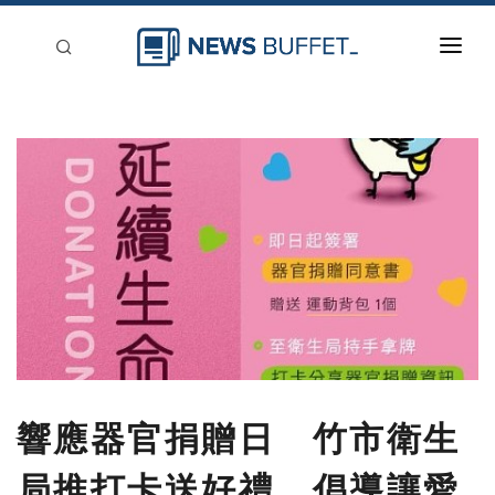
回到首頁
新聞稿分類
登入
刊登
響應器官捐贈日 竹市衛生
局推打卡送好禮 倡導讓愛