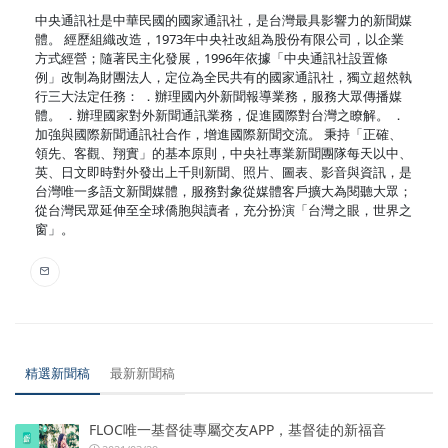
中央通訊社是中華民國的國家通訊社，是台灣最具影響力的新聞媒
體。 經歷組織改造，1973年中央社改組為股份有限公司，以企業
方式經營；隨著民主化發展，1996年依據「中央通訊社設置條
例」改制為財團法人，定位為全民共有的國家通訊社，獨立超然執
行三大法定任務： ．辦理國內外新聞報導業務，服務大眾傳播媒
體。 ．辦理國家對外新聞通訊業務，促進國際對台灣之瞭解。 ．
加強與國際新聞通訊社合作，增進國際新聞交流。 秉持「正確、
領先、客觀、翔實」的基本原則，中央社專業新聞團隊每天以中、
英、日文即時對外發出上千則新聞、照片、圖表、影音與資訊，是
台灣唯一多語文新聞媒體，服務對象從媒體客戶擴大為閱聽大眾；
從台灣民眾延伸至全球僑胞與讀者，充分扮演「台灣之眼，世界之
窗」。
精選新聞稿
最新新聞稿
FLOC唯一基督徒專屬交友APP，基督徒的新福音