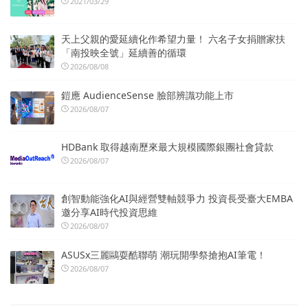
2021/03/29
天上父親的愛延續化作希望力量！ 六名子女捐贈家扶
「南投映全號」延續善的循環
2026/08/08
鎧應 AudienceSense 臉部辨識功能上市
2026/08/07
HDBank 取得越南歷來最大規模國際銀團社會貸款
2026/08/07
創智動能強化AI與經營雙軸競爭力 投資長受臺大EMBA
邀分享AI時代投資思維
2026/08/07
ASUSx三麗鷗耍酷聯萌 潮玩開學祭搶抱AI筆電！
2026/08/07