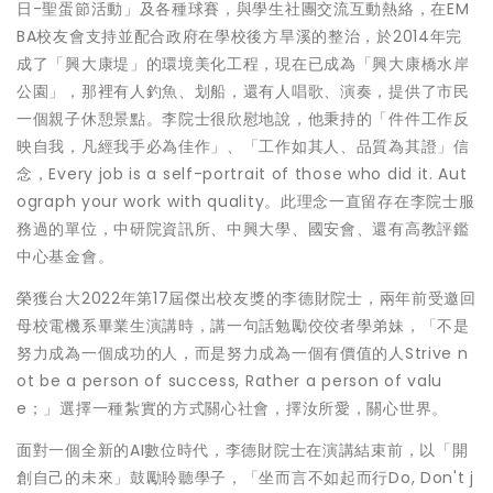
日-聖蛋節活動」及各種球賽，與學生社團交流互動熱絡，在EM
BA校友會支持並配合政府在學校後方旱溪的整治，於2014年完
成了「興大康堤」的環境美化工程，現在已成為「興大康橋水岸
公園」，那裡有人釣魚、划船，還有人唱歌、演奏，提供了市民
一個親子休憩景點。李院士很欣慰地說，他秉持的「件件工作反
映自我，凡經我手必為佳作」、「工作如其人、品質為其證」信
念，Every job is a self-portrait of those who did it. Aut
ograph your work with quality。此理念一直留存在李院士服
務過的單位，中研院資訊所、中興大學、國安會、還有高教評鑑
中心基金會。
榮獲台大2022年第17屆傑出校友獎的李德財院士，兩年前受邀回
母校電機系畢業生演講時，講一句話勉勵佼佼者學弟妹，「不是
努力成為一個成功的人，而是努力成為一個有價值的人Strive n
ot be a person of success, Rather a person of valu
e；」選擇一種紮實的方式關心社會，擇汝所愛，關心世界。
面對一個全新的AI數位時代，李德財院士在演講結束前，以「開
創自己的未來」鼓勵聆聽學子，「坐而言不如起而行Do, Don't j