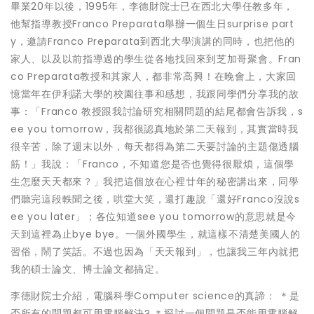
畢業20年以後，1995年，李德財院士已在西北大學任教多年，
他幫指導教授Franco Preparata舉辦一個生日surprise part
y，邀請Franco Preparata到西北大學演講的同時，也把他的
家人、以及以前指導過的學生從各地找回來到芝加哥聚會。Fran
co Preparata教授和其家人，都非常高興！在晚會上，大家回
憶當年在伊利諾大學的校園往事和感想，我跟同學們分享我的故
事：「Franco 教授跟我討論研究相關問題的結尾都會告訴我，s
ee you tomorrow，我都很認真地於第二天報到，其實當時我
很辛苦，除了週末以外，每天都得為第二天要討論的主題傷透腦
筋！」我說：「Franco，不知道您是否也覺得很厭煩，這個學
生怎麼天天都來？」我把這個放在心裡廿年的秘密講出來，同學
們聽完這段軼聞之後，哄堂大笑，還打趣說「還好Franco沒說s
ee you later」；各位知道see you tomorrow的意思就是今
天到這裡為止bye bye。一個外國學生，就這樣不清楚美國人的
習俗，鬧了笑話。不過也因為「天天報到」，也讓我三年內就把
我的碩士論文、博士論文都搞定。
李德財院士介紹，電腦科學Computer science的真諦： ＊是
否所有的問題都可用電腦解決? ＊探討一個問題是否能用電腦解