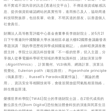
布不實或不當內容的訊息(透過社交平台)、不傳送個資或敏感訊
息、提供個資前確認網站的真實性等，進而推己及人，協助周邊
科技弱勢族群，包括長輩、幼童、不明其道的朋友，以善盡個人
社會責任。
財團法人高等教育評鑑中心基金會董事長李德財院士，於5月21
日下午獲邀到中國醫藥大學水湳校區卓越大樓B2國際會議廳發表
專題演講「我的學思歷程與學成歸國返鄉記」，由林昭庚講座教
授主持，李院士以資訊科技發展「不一樣的世界」切入主題，分
享個人從事電腦科學研究領域的專業知識科技，諸如演算法學
（Algorithmics）、計算幾何、VLSI佈局、網路計算、演算法
視覺化、Eulerian path（歐拉路徑）、Pigeonhole principle
（鴿巢原理）、Russell's Paradox羅素悖論)、「圖論的應
用」、資訊安全等相關技術等，會後並開放提問氣氛相當熱絡，
師生獲益匪淺。
榮獲世界科學院(TWAS)院士的李德財院士說，在Z世代成長的
數位原生代(Born Digital)恐怕無法體會科技的演進與民眾生活