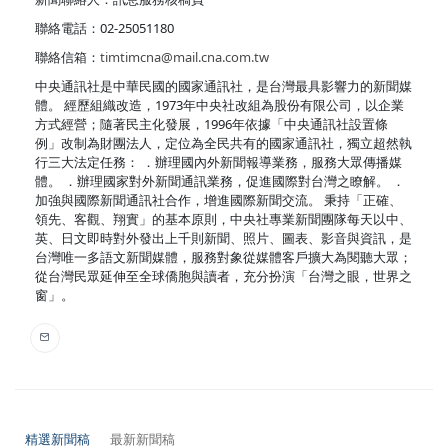
聯絡電話：02-25051180
聯絡信箱：
timtimcna@mail.cna.com.tw
中央通訊社是中華民國的國家通訊社，是台灣最具影響力的新聞媒
體。 經歷組織改造，1973年中央社改組為股份有限公司，以企業
方式經營；隨著民主化發展，1996年依據「中央通訊社設置條
例」改制為財團法人，定位為全民共有的國家通訊社，獨立超然執
行三大法定任務： ．辦理國內外新聞報導業務，服務大眾傳播媒
體。 ．辦理國家對外新聞通訊業務，促進國際對台灣之瞭解。 ．
加強與國際新聞通訊社合作，增進國際新聞交流。 秉持「正確、
領先、客觀、翔實」的基本原則，中央社專業新聞團隊每天以中、
英、日文即時對外發出上千則新聞、照片、圖表、影音與資訊，是
台灣唯一多語文新聞媒體，服務對象從媒體客戶擴大為閱聽大眾；
從台灣民眾延伸至全球僑胞與讀者，充分扮演「台灣之眼，世界之
窗」。
精選新聞稿
最新新聞稿