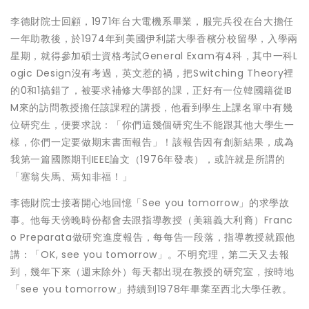
李德財院士回顧，1971年台大電機系畢業，服完兵役在台大擔任
一年助教後，於1974年到美國伊利諾大學香檳分校留學，入學兩
星期，就得參加碩士資格考試General Exam有4科，其中一科L
ogic Design沒有考過，英文惹的禍，把Switching Theory裡
的0和1搞錯了，被要求補修大學部的課，正好有一位韓國籍從IB
M來的訪問教授擔任該課程的講授，他看到學生上課名單中有幾
位研究生，便要求說：「你們這幾個研究生不能跟其他大學生一
樣，你們一定要做期末書面報告」！該報告因有創新結果，成為
我第一篇國際期刊IEEE論文（1976年發表），或許就是所謂的
「塞翁失馬、焉知非福！」
李德財院士接著開心地回憶「See you tomorrow」的求學故
事。他每天傍晚時份都會去跟指導教授（美籍義大利裔）Franc
o Preparata做研究進度報告，每每告一段落，指導教授就跟他
講：「OK, see you tomorrow」。不明究理，第二天又去報
到，幾年下來（週末除外）每天都出現在教授的研究室，按時地
「see you tomorrow」持續到1978年畢業至西北大學任教。