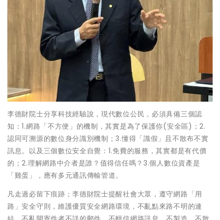
李德財院士分享科技經驗說，現代數位公民，必須具備三個認
知：1.網路「不方便」的機制，其實是為了保護你(安全區)；2.
認同可溯源的數位身分識別機制；3.懂得「識假」且不散布不實
訊息。以及三個數位安全自覺：1.免費的服務，其實都是有代價
的；2.理解網路中介者是誰？值得信任嗎？3.個人數位資產是
「雞蛋」，應有多元通訊傳輸管道。
凡走過必留下痕跡；李德財院士提醒社會大眾，遵守網路「用
路」安全守則，維護優質安全網路環境，不亂點來路不明的連
結、不亂開寄件者不詳的郵件、不輕信網路訊息、不製造、不散