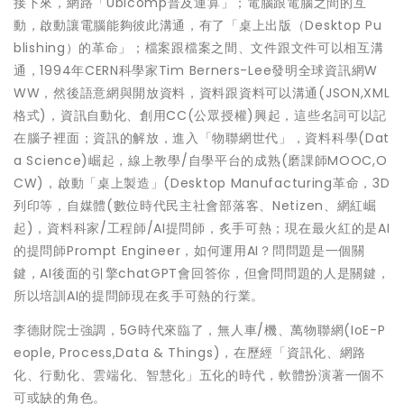
接下來，網路「Ubicomp普及運算」；電腦跟電腦之間的互
動，啟動讓電腦能夠彼此溝通，有了「桌上出版（Desktop Pu
blishing）的革命」；檔案跟檔案之間、文件跟文件可以相互溝
通，1994年CERN科學家Tim Berners-Lee發明全球資訊網W
WW，然後語意網與開放資料，資料跟資料可以溝通(JSON,XML
格式)，資訊自動化、創用CC(公眾授權)興起，這些名詞可以記
在腦子裡面；資訊的解放，進入「物聯網世代」，資料科學(Dat
a Science)崛起，線上教學/自學平台的成熟(磨課師MOOC,O
CW)，啟動「桌上製造」(Desktop Manufacturing革命，3D
列印等，自媒體(數位時代民主社會部落客、Netizen、網紅崛
起)，資料科家/工程師/AI提問師，炙手可熱；現在最火紅的是AI
的提問師Prompt Engineer，如何運用AI？問問題是一個關
鍵，AI後面的引擎chatGPT會回答你，但會問問題的人是關鍵，
所以培訓AI的提問師現在炙手可熱的行業。
李德財院士強調，5G時代來臨了，無人車/機、萬物聯網(IoE-P
eople, Process,Data & Things)，在歷經「資訊化、網路
化、行動化、雲端化、智慧化」五化的時代，軟體扮演著一個不
可或缺的角色。