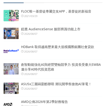
FLOC唯一基督徒專屬交友APP，基督徒的新福音
2021/03/29
鎧應 AudienceSense 臉部辨識功能上市
2026/08/07
HDBank 取得越南歷來最大規模國際銀團社會貸款
2026/08/07
創智動能強化AI與經營雙軸競爭力 投資長受臺大EMBA
邀分享AI時代投資思維
2026/08/07
ASUSx三麗鷗耍酷聯萌 潮玩開學祭搶抱AI筆電！
2026/08/07
AMD公佈2026年第2季財務報告