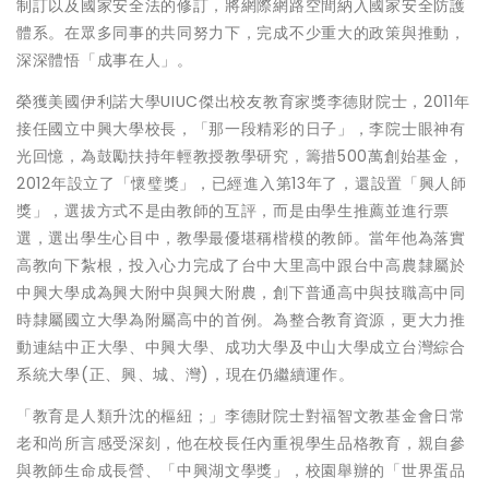
制訂以及國家安全法的修訂，將網際網路空間納入國家安全防護
體系。在眾多同事的共同努力下，完成不少重大的政策與推動，
深深體悟「成事在人」。
榮獲美國伊利諾大學UIUC傑出校友教育家獎李德財院士，2011年
接任國立中興大學校長，「那一段精彩的日子」，李院士眼神有
光回憶，為鼓勵扶持年輕教授教學研究，籌措500萬創始基金，
2012年設立了「懷璧獎」，已經進入第13年了，還設置「興人師
獎」，選拔方式不是由教師的互評，而是由學生推薦並進行票
選，選出學生心目中，教學最優堪稱楷模的教師。當年他為落實
高教向下紮根，投入心力完成了台中大里高中跟台中高農隸屬於
中興大學成為興大附中與興大附農，創下普通高中與技職高中同
時隸屬國立大學為附屬高中的首例。為整合教育資源，更大力推
動連結中正大學、中興大學、成功大學及中山大學成立台灣綜合
系統大學(正、興、城、灣)，現在仍繼續運作。
「教育是人類升沈的樞紐；」李德財院士對福智文教基金會日常
老和尚所言感受深刻，他在校長任內重視學生品格教育，親自參
與教師生命成長營、「中興湖文學獎」，校園舉辦的「世界蛋品