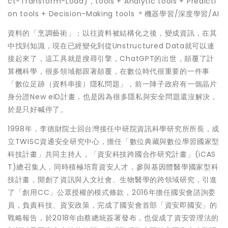
ct-Transform-Load)，tools + Analytic tools + Predicti
on tools + Decision-Making tools ＊機器學習/深度學習/AI
資料的「烹調藝術」；以往資料被結構化之後，變成資訊，在其
中找到知識，現在已經變化到從Unstructured Data就可以連
接起來了，這工具就是搜尋引擎，ChatGPT的出世，顛覆了計
算機科學，很多領域都跟著顛覆，在數位時代很重要的一件事
「數位足跡（資料串接）隱私問題」，前一陣子政府有一個晶片
身分證New eID計畫，也是因為很多隱私與安全問題還沒解決，
於是只好喊停了。
1998年，李德財院士回台灣接任中研院資訊科學研究所所長，成
立TWISC資通安全研究中心，擔任「數位典藏與數位學習國家型
科技計畫」共同主持人，「資安科技跨國合作研究計畫」(iCAS
T)總召集人，同時積極培育資安人才，參與基因體醫學國家型科
技計畫，開創了資訊與人文社會、生物醫學的跨領域研究，引進
了「創用CC」公眾授權的模式條款，2016年擔任國安會諮詢委
員，負責科技、資安政策，完成了國安會首部「資安即國安」的
戰略報告，於2018年由蔡總統簽署發布，也促成了資安管理法的