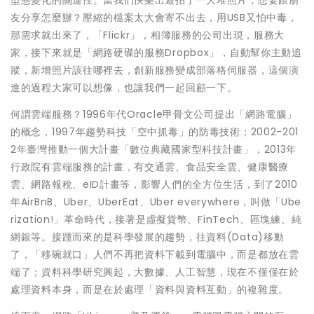
型態變化的關連性。當我們快樂出遊拍了一大堆照片，想要跟朋
友分享怎麼辦？壓縮的檔案太大會寄不出去，用USB又怕中毒，
那需求就出來了，「Flickr」，相簿服務的公司出現，服務大
家，接下來就是「網路硬碟的服務Dropbox」，自動幫你主動追
蹤，新增照片該往哪裡去，創新服務變成部落格伺服器，這個演
進的過程大家可以想像，也讓我們一起回顧一下。
何謂雲端服務？1996年代Oracle甲骨文公司提出「網路電腦」
的概念，1997年趨勢科技「空中抓毒」的防毒技術；2002-201
2年臺灣推動一個大計畫「數位典藏國家型科技計畫」，2013年
行政院有雲端服務的計畫，有交通雲、食品安全雲、健康醫療
雲、網路報稅、eID計畫等，影響人們的全方位生活，到了2010
年AirBnB、Uber、UberEat、Uber everywhere，叫做「Ube
rization!」革命時代，接著是虛擬貨幣、FinTech、區塊練、純
網銀等。接踵而來的是科學發展的趨勢，往資料(Data)移動
了，「移碗就口」人們不再把資料下載到電腦中，而是都放在雲
端了；資料科學研究興起，大數據、人工智慧，現在不僅僅在於
處理資料本身，而是在於處理「資料與資料互動」的複雜度。