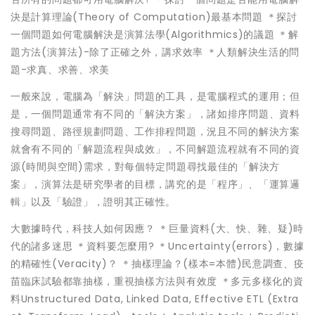
決是計算理論(Theory of Computation)最基本問題 ＊探討
一個問題如何電腦解決是演算法學(Algorithmics)的議題 ＊解
題方法(演算法)-除了正確之外，講求效率 ＊人類解決生活的問
題-求真、求善、求美
一般來說，電腦為「解決」問題的工具，是電腦程式的運用；但
是，一個問題通常有不同的「解決方案」，諸如排序問題、資料
搜尋問題、路徑規劃問題、工作排程問題，況且不同的解決方案
就會有不同的「解題流程與成效」，不同解題流程就有不同的資
源(時間與空間)需求，對每個特定問題尋找最佳的「解決方
案」，演算法是研究學者的目標，講究的是「程序」、「運算邏
輯」以及「驗證」，證明其正確性。
大數據時代，科技人如何因應？ ＊巨量資料(大、快、雜、疑)時
代的諸多迷思 ＊資料要怎麼用? ＊Uncertainty(errors)，數據
的精確性(Veracity)？ ＊抽樣理論？(樣本=本體)民意調查、疫
苗臨床試驗都靠抽樣，重視抽樣方法與有效度 ＊多元多樣化的資
料Unstructured Data, Linked Data, Effective ETL (Extra