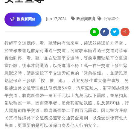
Jun 17,2024
政府與教育
公家單位
推廣新聞稿
行經平交道應停、看、聽雙向有無來車，確認並確認前方淨空，
於警報未響起前始可通過平交道，另駕駛車輛通過平交道時請確
實做到停、看、聽，並在駛至平交道時，等前車開駛離平交道適
當距離，後車才能通過，以免進退不得！萬一在平交道上發生緊
急狀況時，請盡速按下平交道旁紅色的『緊急按鈕』，並請民眾
熟記保命三步驟:「按、推、跑」，以避免發生重大傷害事故，另
根據道路交通管理處法條例第54條，汽車駕駛人，駕車闖越鐵路
平交道，將處新臺幣一萬五千元以上九萬元以下罰鍰，並吊扣其
駕駛執照一年。因而肇事者，吊銷其駕駛執照，以及第80條，行
人闖越鐵路平交道，將處新臺幣二千四百元罰鍰。因此警方呼籲
民眾行經鐵路平交道務必遵守交通安全規則，以免受罰使荷包大
失血，更重要的是可以確保自身及他人行的安全。