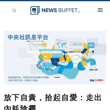
回到首頁
新聞稿分類
登入
刊登
放下自責，拾起自愛：走出
內耗陰霾