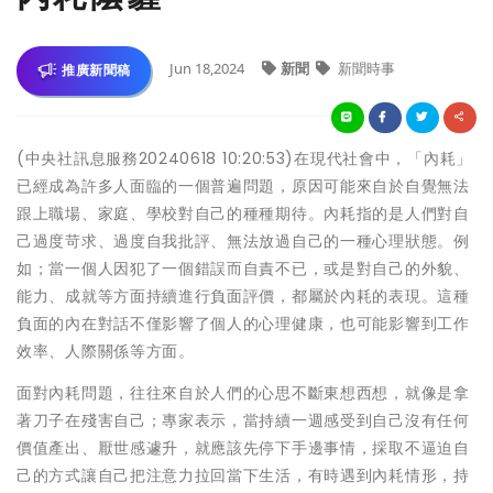
Jun 18,2024
新聞
新聞時事
推廣新聞稿
(中央社訊息服務20240618 10:20:53)在現代社會中，「內耗」
已經成為許多人面臨的一個普遍問題，原因可能來自於自覺無法
跟上職場、家庭、學校對自己的種種期待。內耗指的是人們對自
己過度苛求、過度自我批評、無法放過自己的一種心理狀態。例
如；當一個人因犯了一個錯誤而自責不已，或是對自己的外貌、
能力、成就等方面持續進行負面評價，都屬於內耗的表現。這種
負面的內在對話不僅影響了個人的心理健康，也可能影響到工作
效率、人際關係等方面。
面對內耗問題，往往來自於人們的心思不斷東想西想，就像是拿
著刀子在殘害自己；專家表示，當持續一週感受到自己沒有任何
價值產出、厭世感遽升，就應該先停下手邊事情，採取不逼迫自
己的方式讓自己把注意力拉回當下生活，有時遇到內耗情形，持