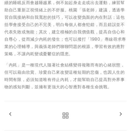
續的睡眠反而會越睡越累，倒不如起身走走或出去運動，練習幫
助自己重新正視情緒上的不舒服。桃園「張老師」建議，透過學
習自我接納和自我寬恕的技巧，可以改變負面的內在對話；這包
括學會接受自己的不完美，明白每個人都會犯錯，而且錯誤並不
代表失敗或無能；其次，建立積極的自我價值觀，提高自信心和
自尊心，從而減少內耗的發生；也可以撥打「1980」專線尋求專
業的心理輔導，與義張老師們聊聊問題的根源，學習有效的應對
策略，不讓內耗變成憂鬱症的隱患。
「內耗」是一種現代人隨著社會結構變得複雜而有的心緒狀態，
但可以藉由欣賞、珍愛自己來改變這種短期的悲傷，也因人生的
時間有限，必須知道唯有停止內耗，才能幫助自己提高對外界事
物的感知判斷，並擁有更強大的心智應對各種生命挑戰。