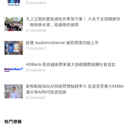
2026/08/09
天上父親的愛延續化作希望力量！ 六名子女捐贈家扶
「南投映全號」延續善的循環
2026/08/08
鎧應 AudienceSense 臉部辨識功能上市
2026/08/07
HDBank 取得越南歷來最大規模國際銀團社會貸款
2026/08/07
創智動能強化AI與經營雙軸競爭力 投資長受臺大EMBA
邀分享AI時代投資思維
2026/08/07
熱門標籤