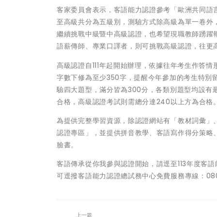
客家委員會表示，客語能力認證參考「歐洲共同語言
至高級共分為五級別，測驗方式除高級為單一卷外
繼續挑戰中級暨中高級認證，也希望現職教師踴躍
語薪傳師、專業口譯者，則可挑戰高級認證，往更
高級認證自111年起開始辦理，依據往年考生作答
字數下修為至少350字，提醒今年參加的考生特
驗四大題型，滿分皆為300分，各類別題型均設有最
合格，高級認證考試則需總分達240以上方為合格
為提供完整學習資源，除認證網站有「教材詞彙」
認證專區」，並提供拼音教學、客語寫作得分策略
臉書。
客語傳承從你我參與認證開始，請逕至113年度客
可逕撥客語能力認證總試務中心免費服務專線：0809
上一篇