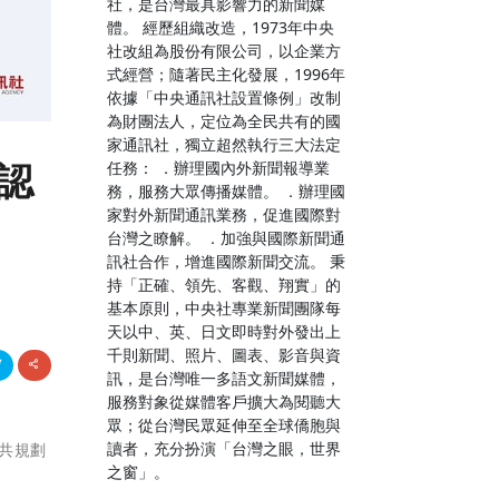
社，是台灣最具影響力的新聞媒
體。 經歷組織改造，1973年中央
社改組為股份有限公司，以企業方
式經營；隨著民主化發展，1996年
依據「中央通訊社設置條例」改制
為財團法人，定位為全民共有的國
家通訊社，獨立超然執行三大法定
認
任務： ．辦理國內外新聞報導業
務，服務大眾傳播媒體。 ．辦理國
家對外新聞通訊業務，促進國際對
台灣之瞭解。 ．加強與國際新聞通
訊社合作，增進國際新聞交流。 秉
持「正確、領先、客觀、翔實」的
基本原則，中央社專業新聞團隊每
天以中、英、日文即時對外發出上
千則新聞、照片、圖表、影音與資
訊，是台灣唯一多語文新聞媒體，
服務對象從媒體客戶擴大為閱聽大
眾；從台灣民眾延伸至全球僑胞與
讀者，充分扮演「台灣之眼，世界
國共規劃
之窗」。