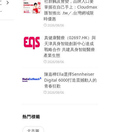
社群觸及會變，品牌入口要
工
掌握在自己手上：Cloudmax
..
匯智推出 .tw／.台灣網域限
時優惠
2026/08/06
真健康醫療（02697.HK）與
天津具身智能創新中心達成
戰略合作 共建具身智能醫療
產業生態
2026/08/06
陳嘉樺Ella選擇Sennheiser
Digital 6000打造震撼動人的
青春狂歡
2026/08/06
熱門標籤
北市圖