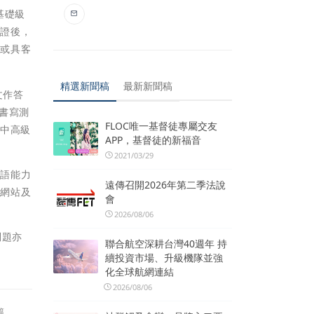
基礎級
認證後，
證或具客
精選新聞稿
最新新聞稿
文作答
書寫測
FLOC唯一基督徒專屬交友
為中高級
APP，基督徒的新福音
2021/03/29
客語能力
遠傳召開2026年第二季法說
證網站及
會
2026/08/06
問題亦
聯合航空深耕台灣40週年 持
續投資市場、升級機隊並強
化全球航網連結
2026/08/06
篇