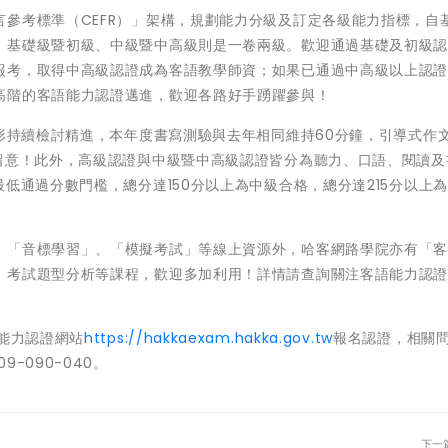
參考標準（CEFR）」架構，規劃能力分級及訂定各級能力指標，自
，基礎級暨初級、中級暨中高級則是一卷兩級。歡迎通過基礎及初級
報考，取得中高級認證成為客語教學師資；如果已通過中高級以上認
高階的客語能力認證邁進，歡迎各路好手踴躍參與！
情形持續檢討精進，本年度書寫測驗與去年相同維持60分鐘，引導式作
別留意！此外，高級認證與中級暨中高級認證皆分為聽力、口語、閱讀及
低通過分數門檻，總分達150分以上為中級合格，總分達215分以上
。
、「音標學習」、「模擬考試」等線上資源外，哈客網路學院亦有「
、考試題型分析等課程，歡迎多加利用！詳情請查詢關注客語能力認
語能力認證網站
https://hakkaexam.hakka.gov.tw
報名認證，相關
-090-040。
下一