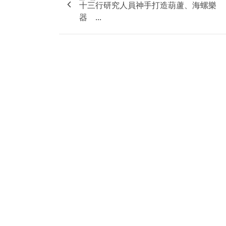
十三行研究人員神手打造葫蘆、海螺樂
器 ...