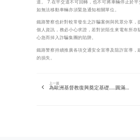
道。 7.在平交道不可回轉，也不可將車輛停止於
如無法移動車輛亦須緊急通知相關單位。
鐵路警察也針對較常發生之詐騙案例與民眾分享，
個人資訊，務必小心求證，若對於陌生來電有所存
心急而掉入詐騙集團的陷阱。
鐵路警察持續推廣各項交通安全宣導及阻詐宣導，
的損失。
上一篇
為歐洲基督教復興奠定基礎.....圓滿...