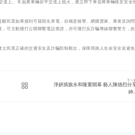
平交道上。 8.如果車輛於平交道上熄火，應立即下車並將車輛移至安全
提醒民眾如果接到可疑陌生來電，自稱是檢警、網購賣家、業者並詢
疑，可主動撥打公開聯繫電話查證，亦可撥打反詐騙專線聯繫警方，
建立民眾正確的交通安全及詐騙防制觀念，保障用路人生命安全並避
下一
淨妍插旗永和隆重開幕 藝人陳德烈分
紳..