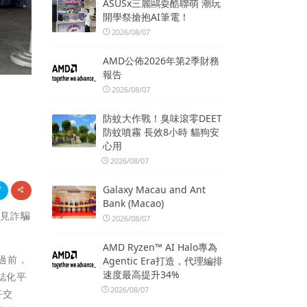
ASUSx三麗鷗耍酷聯萌 潮玩
開學祭搶抱AI筆電！
2026/08/07
AMD公佈2026年第2季財務
報告
2026/08/07
防蚊大作戰！臭味滾零DEET
防蚊噴霧 長效8小時 貓狗安
心用
2026/08/07
Galaxy Macau and Ant
Bank (Macao)
常見詐騙
2026/08/07
AMD Ryzen™ AI Halo專為
過前，
Agentic Era打造，代理編排
速度最高提升34%
誌化平
2026/08/07
平交