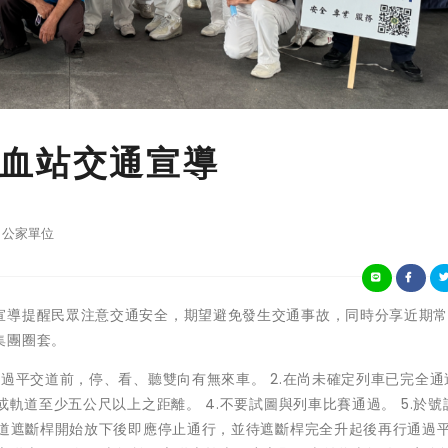
血站交通宣導
公家單位
宣導提醒民眾注意交通安全，期望避免發生交通事故，同時分享近期
集團圈套。
通過平交道前，停、看、聽雙向有無來車。 2.在尚未確定列車已完全通
或軌道至少五公尺以上之距離。 4.不要試圖與列車比賽通過。 5.於號
交道遮斷桿開始放下後即應停止通行，並待遮斷桿完全升起後再行通過