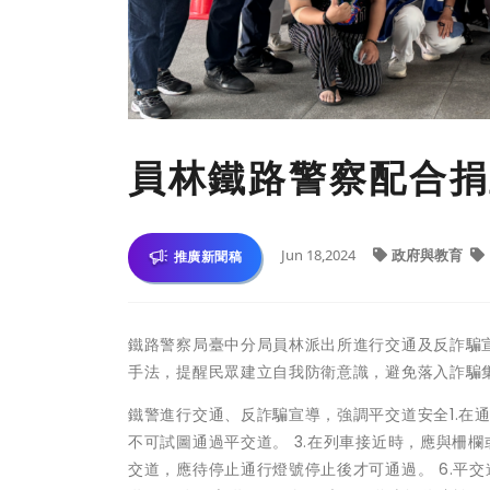
員林鐵路警察配合捐
Jun 18,2024
政府與教育
推廣新聞稿
鐵路警察局臺中分局員林派出所進行交通及反詐騙
手法，提醒民眾建立自我防衛意識，避免落入詐騙
鐵警進行交通、反詐騙宣導，強調平交道安全1.在
不可試圖通過平交道。 3.在列車接近時，應與柵欄
交道，應待停止通行燈號停止後才可通過。 6.平