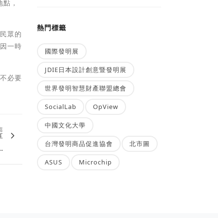
地點，
熱門標籤
問民眾的
勿因一時
國際發明展
JDIE日本設計創意暨發明展
免不必要
世界發明智慧財產聯盟總會
SocialLab
OpView
中國文化大學
篇
享
台灣發明商品促進協會
北市圖
.
ASUS
Microchip