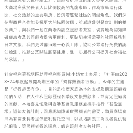
大商場座落於長者人口比例較高的九龍東區，作為市民進行休
閒、社交活動的重要場所，扮演着連繫社區的關鍵角色。我們深
信與商戶合作能發揮更大的協同效應，並感謝參與是次計劃的餐
飲商戶，與我們一起在商場內設立照顧者茶室，切實地為認知障
礙症患者及其照顧者提供更便利、更貼切生活需要的社區服務和
日常支援。我們更裝備恒隆一心義工隊，協助公眾進行免費的認
知檢測，推動公眾關注腦部健康，進一步履行公司提升社會福祉
的承諾​。」
社會福利署觀塘區助理福利專員1林小娟女士表示︰「社署由202
3-24年度起展開為期三年的『齊撐照顧者行動』。今年的主題
是『撐得起因有你』，目的是推廣家庭為本的支援及朋輩照顧者
間的互助，在人生和照顧歷程各階段支援照顧者，並肯定照顧者
的貢獻。本署喜見恒隆與香港基督教服務處攜手推行『智愛無
垠』認知友善計劃，回應認知障礙症照顧者的需要，動員商場食
肆為有需要長者提供便利暫託空間，以及培訓義工為長者提供暫
託服務，讓照顧者得以喘息，締造照顧者友善社區。」