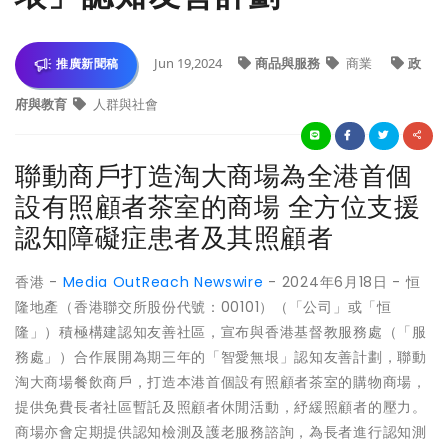
Jun 19,2024
商品與服務
商業
政
推廣新聞稿
府與教育
人群與社會
聯動商戶打造淘大商場為全港首個
設有照顧者茶室的商場 全方位支援
認知障礙症患者及其照顧者
香港 -
Media OutReach Newswire
- 2024年6月18日 - 恒
隆地產（香港聯交所股份代號：00101）（「公司」或「恒
隆」）積極構建認知友善社區，宣布與香港基督教服務處（「服
務處」）合作展開為期三年的「智愛無垠」認知友善計劃，聯動
淘大商場餐飲商戶，打造本港首個設有照顧者茶室的購物商場，
提供免費長者社區暫託及照顧者休閒活動，紓緩照顧者的壓力。
商場亦會定期提供認知檢測及護老服務諮詢，為長者進行認知測