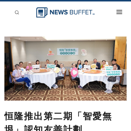
回到首頁
新聞稿分類
登入
刊登
恒隆推出第二期「智愛無
垠」認知友善計劃