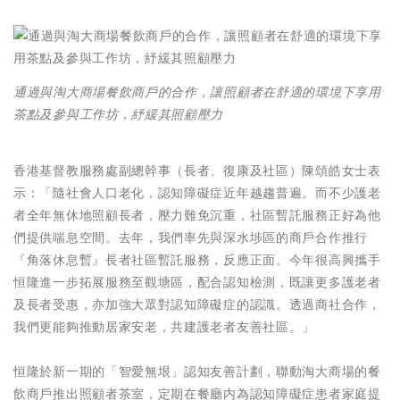
通過與淘大商場餐飲商戶的合作，讓照顧者在舒適的環境下享用
茶點及參與工作坊，紓緩其照顧壓力
香港基督教服務處副總幹事（長者、復康及社區）陳頌皓女士表
示：「隨社會人口老化，認知障礙症近年越趨普遍。而不少護老
者全年無休地照顧長者，壓力難免沉重，社區暫託服務正好為他
們提供喘息空間。去年，我們率先與深水埗區的商戶合作推行
『角落休息暫』長者社區暫託服務，反應正面。今年很高興攜手
恒隆進一步拓展服務至觀塘區，配合認知檢測，既讓更多護老者
及長者受惠，亦加強大眾對認知障礙症的認識。透過商社合作，
我們更能夠推動居家安老，共建護老者友善社區。」
恒隆於新一期的「智愛無垠」認知友善計劃，聯動淘大商場的餐
飲商戶推出照顧者茶室，定期在餐廳内為認知障礙症患者家庭提