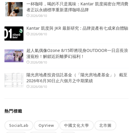
一杯咖啡，喝的不只是風味：Kantar 凱度揭密台灣消費
者正以永續標準重新選擇咖啡品牌
2026/08/10
Kantar 凱度與 JKR 最新研究 : 品牌資產有七成來自體驗
2026/08/10
超人氣偶像Ozone 8/15即將現身OUTDOOR一日店長浪
漫寵粉！解鎖近距離夢幻福利！
2026/08/10
陽光房地產投資信託基金（「陽光房地產基金」） 截至
2026年6月30日止六個月之中期業績
2026/08/10
熱門標籤
SocialLab
OpView
中國文化大學
北市圖