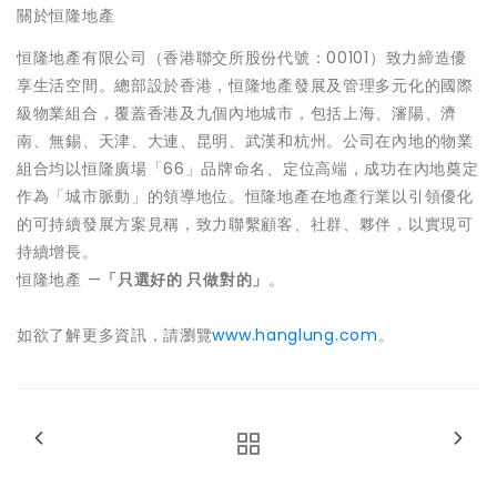
關於恒隆地產
恒隆地產有限公司（香港聯交所股份代號：00101）致力締造優
享生活空間。總部設於香港，恒隆地產發展及管理多元化的國際
級物業組合，覆蓋香港及九個內地城市，包括上海、瀋陽、濟
南、無錫、天津、大連、昆明、武漢和杭州。公司在內地的物業
組合均以恒隆廣場「66」品牌命名、定位高端，成功在內地奠定
作為「城市脈動」的領導地位。恒隆地產在地產行業以引領優化
的可持續發展方案見稱，致力聯繫顧客、社群、夥伴，以實現可
持續增長。
恒隆地產 —
「只選好的 只做對的」
。
如欲了解更多資訊，請瀏覽
www.hanglung.com
。