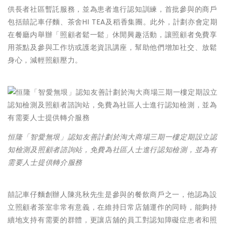
供長者社區暫託服務，並為患者進行認知訓練，首批參與的商戶
包括囍記車仔麵、茶舍HI TEA及稻香集團。此外，計劃亦會定期
在餐廳内舉辦「照顧者鬆一鬆」休閒興趣活動，讓照顧者免費享
用茶點及參與工作坊或護老資訊講座，幫助他們增加社交、放鬆
身心，減輕照顧壓力。
恒隆「智愛無垠」認知友善計劃於淘大商場三期一樓定期設立認
知檢測及照顧者諮詢站，免費為社區人士進行認知檢測，並為有
需要人士提供轉介服務
囍記車仔麵創辦人陳兆秋先生是參與的餐飲商戶之一，他認為設
立照顧者茶室非常有意義，在維持日常店舖運作的同時，能夠持
續地支持有需要的群體，更讓店舖的員工對認知障礙症患者和照