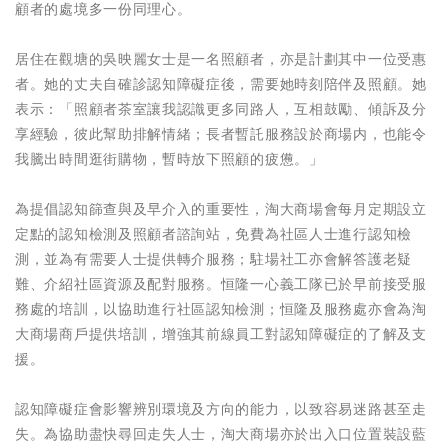
顧者的處境多一份同理心。
居住在觀塘的吳映麗女士是一名照顧者，亦是計劃其中一位受惠
者。她的丈夫自確診認知障礙症後，需要她時刻陪伴及照顧。她
表示：「照顧者茶室讓我認識更多同路人，互相鼓勵、傾訴及分
享經驗，彼此幫助排解情緒；長者暫託服務設於商場内，也能令
我騰出時間逛街購物，暫時放下照顧的疲憊。」
為提倡認知篩查與及早介入的重要性，淘大商場會每月定期設立
定點的認知檢測及照顧者諮詢站，免費為社區人士進行認知檢
測，並為有需要人士提供轉介服務；駐場社工亦會解答護老疑
難、介紹社區資源及配對服務。恒隆一心義工隊已於早前接受服
務處的培訓，以協助進行社區認知檢測；恒隆及服務處亦會為淘
大商場商戶提供培訓，增強其前線員工對認知障礙症的了解及支
援。
認知障礙症會影響辨別環境及方向的能力，以致容易迷路甚至走
失。為協助盡快尋回走失人士，淘大商場亦於出入口位置裝設藍