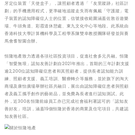
牙定位裝置「天使盒子」，讓照顧者透過「『友里蹤跡』社區計
劃」的手機應用程式，更準確地追蹤走失而有佩戴「守護蹤」電
子裝置的認知障礙症人士的位置，信號接收範圍涵蓋佐敦谷遊樂
場、牛頭角道、彩霞道休憩處、東九文化中心等地段。此系統由
香港科技大學計算機科學及工程學系陳雙幸教授團隊研發並與賽
馬會耆智園合辦。
恒隆地產致力透過各項社區投資項目，促進社會多元共融。恒隆
「智愛無垠」認知友善計劃自2021年推出，首期的三年計劃支援
逾2,200位認知障礙症患者和其照顧者，提供長者認知能力訓
練、照顧者支援、義工培訓、醫療轉介等服務，並於旗下的淘大
商場及康怡廣場舉辦社區共融日，展出由認知障礙症患者與照顧
者及義工攜手創作的藝術品，並免費為長者進行認知測試。此
外，近300名恒隆前線員工亦已完成社會福利署認可的「認知友
善好友」培訓，涵蓋19個恒隆於香港的商業及住宅項目，共建認
知友善社區。