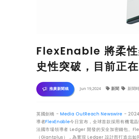
FlexEnable 
史性突破，目前正在
Jun 19,2024
新聞
新聞
推廣新聞稿
英國劍橋 -
Media OutReach Newswire
- 20
導者
FlexEnable
今日宣布，全球首款採用有機電晶體技
法國市場領導者 Ledger 開發的安全加密錢包。F
（Giantplus），為實現 Ledger 設計而打造