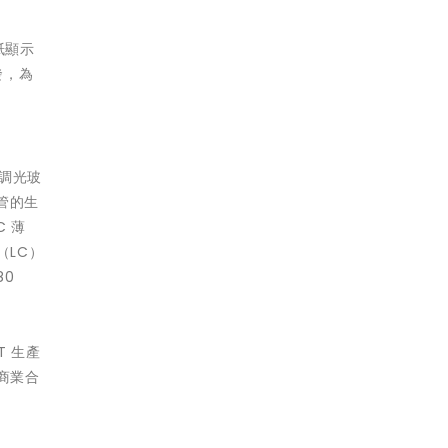
紙顯示
發，為
能調光玻
體管的生
 薄
（LC）
80
T 生產
商業合