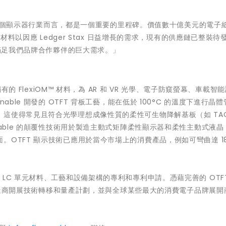
甚至對整個顯示器行業而言，都是一個重要的里程碑。價值數十億美元的電子
 材料以因應 Ledger Stax 日益增長的需求，現有的供應鏈已整裝待
以滿足我們品牌合作夥伴的巨大需求。」
有的 FlexiOM™ 材料，為 AR 和 VR 光學、電子防窺螢幕、車載智
ble 開發的 OTFT 背板工藝，能在低於 100°C 的溫度下進行晶
這使得常見且符合光學理想成像性質的柔性可生物降解基板（如 TAC
nable 的顛覆性技術用於製造主動式矩陣柔性顯示器和柔性主動式液晶
OTFT 顯示技術已應用於當今市場上的消費產品，例如可彎曲達 1
TFT 和 LC 單元材料、工藝和設備架構的專利和專利申請。憑藉完善的 OTF
示器製造商開展技術轉移和量產計劃，並與全球某些最大的消費電子品牌展開