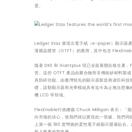
度。
Ledger Stax 展現出電子紙（e-pape
薄膜晶體管（OTFT）的應用，其中包含 FlexEna
隨著 DKE 和 Giantplus 現已全面展開合格生
管。這些 OTFT 產品由聚合物而非傳統矽材料
具防碎功能。由臺灣領先的顯示器製造商凌巨科技所
礎，該類顯示器和光學模組具有迄今為止無法想像的
機 LCD 等領域。
FlexEnable行政總裁 Chuck Milligan
向市場的決心，使我們得以實現此一突破。我們同
上第一個 180 度彎曲的柔性電子紙顯示螢幕貼
投入量產的製造廠。」