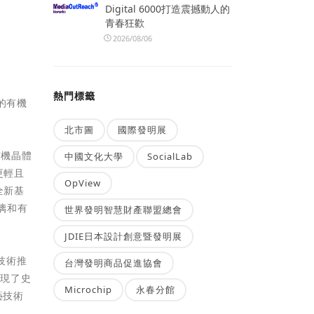
Digital 6000打造震撼動人的
青春狂歡
2026/08/06
熱門標籤
性的有機
北市圖
國際發明展
有機晶體
中國文化大學
SocialLab
更輕且
OpView
全新基
璃和有
世界發明智慧財產聯盟總會
JDIE日本設計創意暨發明展
新技術推
台灣發明商品促進協會
實現了史
Microchip
永春分館
藝技術