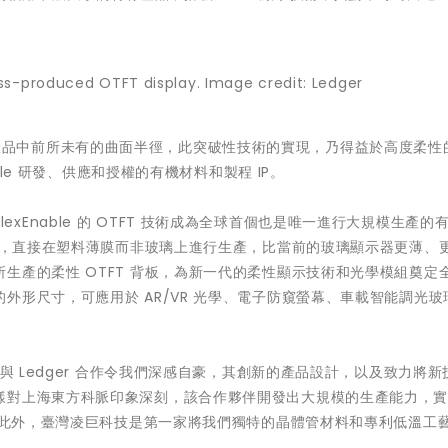
r）顯示器產品中前所未有的曲面半徑，此突破性技術的實現，乃得益於高度柔
ble 研發、供應和授權的有機材料和製程 IP。
產，FlexEnable 的 OTFT 技術成為全球首個也是唯一進行大規模生產的
製成，直接在塑料薄膜而非玻璃上進行生產，比當前的玻璃顯示器更薄、
生產的柔性 OTFT 背板，為新一代的柔性顯示技術和光學模組奠定
外形尺寸，可應用於 AR/VR 光學、電子防窺螢幕、車載智能調光玻
 表示：「能與 Ledger 合作令我們深感自豪，其創新的產品設計，以及致力將
樣對上海東方科脈印象深刻，該合作夥伴開發出大規模的生產能力，
合。此外，臺灣凌巨科技是第一家將我們獨特的晶體管材料和專利低溫工