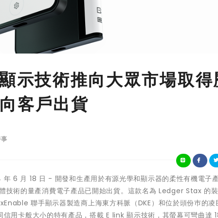
將柔性顯示技術推向大眾市場取得
向客戶出貨
時事
24 年 6 月 18 日 - 開發和生產用於有源光學和顯示器的柔性有機電子
術的量產消費電子產品已開始出貨。這款名為 Ledger Stax 的
lexEnable 聯手顯示器製造商上海東方科脈（DKE）和位於頭份巿的
出如同信用卡般大小的特有產品，搭載 E link 顯示技術，其螢幕可彎曲達 1