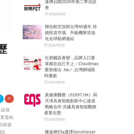
遠傳召開2026年第二季法說
會
2026/08/06
聯合航空深耕台灣40週年 持
續投資市場、升級機隊並強
化全球航網連結
歷
2026/08/06
社群觸及會變，品牌入口要
掌握在自己手上：Cloudmax
匯智推出 .tw／.台灣網域限
時優惠
2026/08/06
真健康醫療（02697.HK）與
天津具身智能創新中心達成
戰略合作 共建具身智能醫療
產品領
產業生態
裝置是由
2026/08/06
凌巨科技
陳嘉樺Ella選擇Sennheiser
80