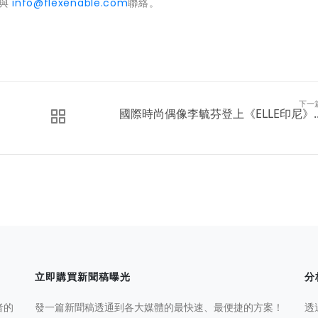
與
info@flexenable.com
聯絡。
下一
國際時尚偶像李毓芬登上《ELLE印尼》..
立即購買新聞稿曝光
分
者的
發一篇新聞稿透通到各大媒體的最快速、最便捷的方案！
透