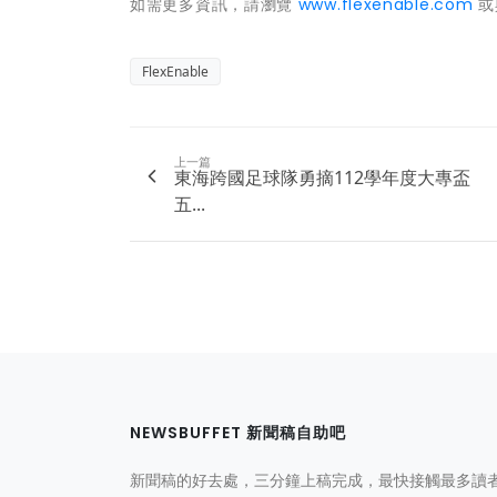
如需更多資訊，請瀏覽
www.flexenable.com
或
FlexEnable
上一篇
東海跨國足球隊勇摘112學年度大專盃
五...
NEWSBUFFET 新聞稿自助吧
新聞稿的好去處，三分鐘上稿完成，最快接觸最多讀