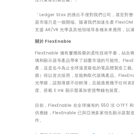
「Ledger Stax 的推出不僅對我們公司，
器市場只是一個開端。隨著我們加速生產 FlexiOM
支援 AR/VR 光學及其他領域等各種未來應用，
關於 FlexEnable
FlexEnable 擁有屢獲殊榮的柔性技術平臺，結合獨
璃和顯示器等產品帶來了顛覆市場的可能性。FlexEna
產，這是迄今為止全球溫度最低的電晶體製造工藝。
膜）得以首次採用，並能夠取代玻璃產品。FlexE
光學膜，該類薄膜不但輕薄，且能適應幾乎任何表面。
度、搭載 E Ink 顯示螢幕加密貨幣錢包裝置。
目前，FlexEnable 在全球擁有約 550 項 O
供應鏈，FlexEnable 已與亞洲多家領先顯
作。