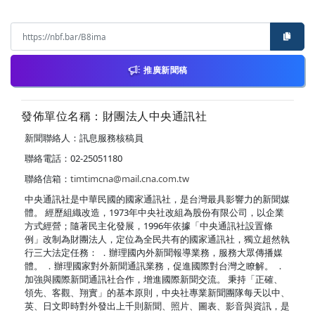
推廣新聞稿
發佈單位名稱：財團法人中央通訊社
新聞聯絡人：訊息服務核稿員
聯絡電話：02-25051180
聯絡信箱：
timtimcna@mail.cna.com.tw
中央通訊社是中華民國的國家通訊社，是台灣最具影響力的新聞媒
體。 經歷組織改造，1973年中央社改組為股份有限公司，以企業
方式經營；隨著民主化發展，1996年依據「中央通訊社設置條
例」改制為財團法人，定位為全民共有的國家通訊社，獨立超然執
行三大法定任務： ．辦理國內外新聞報導業務，服務大眾傳播媒
體。 ．辦理國家對外新聞通訊業務，促進國際對台灣之瞭解。 ．
加強與國際新聞通訊社合作，增進國際新聞交流。 秉持「正確、
領先、客觀、翔實」的基本原則，中央社專業新聞團隊每天以中、
英、日文即時對外發出上千則新聞、照片、圖表、影音與資訊，是