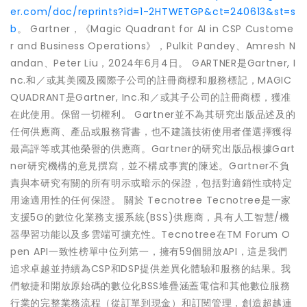
er.com/doc/reprints?id=1-2HTWETGP&ct=240613&st=s
b
。 Gartner，《Magic Quadrant for AI in CSP Custome
r and Business Operations》，Pulkit Pandey、Amresh N
andan、Peter Liu，2024年6月4日。 GARTNER是Gartner, I
nc.和／或其美國及國際子公司的註冊商標和服務標記，MAGIC
QUADRANT是Gartner, Inc.和／或其子公司的註冊商標，獲准
在此使用。保留一切權利。 Gartner並不為其研究出版品述及的
任何供應商、產品或服務背書，也不建議技術使用者僅選擇獲得
最高評等或其他榮譽的供應商。Gartner的研究出版品根據Gart
ner研究機構的意見撰寫，並不構成事實的陳述。Gartner不負
責與本研究有關的所有明示或暗示的保證，包括對適銷性或特定
用途適用性的任何保證。 關於 Tecnotree Tecnotree是一家
支援5G的數位化業務支援系統(BSS)供應商，具有人工智慧/機
器學習功能以及多雲端可擴充性。Tecnotree在TM Forum O
pen API一致性榜單中位列第一，擁有59個開放API，這是我們
追求卓越並持續為CSP和DSP提供差異化體驗和服務的結果。我
們敏捷和開放原始碼的數位化BSS堆疊涵蓋電信和其他數位服務
行業的完整業務流程（從訂單到現金）和訂閱管理，創造超越連