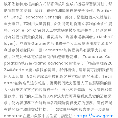
以不依賴特定框架的方式部署傳統和生成式機器學習演算法，幫
助電信業者挖掘、提取、視覺化和驅動自動安全操作。Profile-
of-One是Tecnotree Sensa的一部分，是推動個人化體驗的
重要環節。它利用大量資料、針對特定用例建立客制的全面性資
料。Profile-of-One與人工智慧驅動模型無縫整合，預測客戶
行為並提出寶貴的見解。獲表揚為「利基市場參與者」(Niche P
layer)、並置於Gartner內容服務平台人工智慧應用魔力象限的
利基參與者象限中，讓Tecnotree能夠提供具有競爭力的定
價，並滿足全球電信營運商的動態市場需求。 Tecnotree Cor
poration執行長Padma Ravichander表示：「很高興獲得20
24年Gartner魔力象限的認可。我們相信，這項認可證明我們運
用人工智慧、5G和雲端原生技術為客戶推動創新的承諾。Tecn
otree能夠名列這份報告，證明我們致力透過人工智慧驅動的個
人化解決方案支持內容服務平台，強化客戶體驗、收入管理和營
運效率。我們的人工智慧BSS解決方案可滿足瞬息萬變的業務需
求，使內容服務平台能夠跨各種職能提供更好的服務。這份表揚
有助於我們繼續突破桎梏。」 如欲取得完整報告並進一步瞭解T
ecnotree在魔力象限中的位置，請造訪：
https://www.gartn