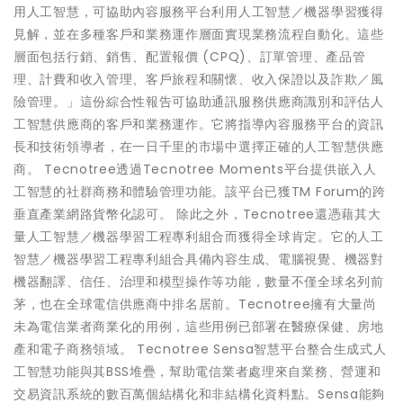
用人工智慧，可協助內容服務平台利用人工智慧／機器學習獲得
見解，並在多種客戶和業務運作層面實現業務流程自動化。這些
層面包括行銷、銷售、配置報價 (CPQ)、訂單管理、產品管
理、計費和收入管理、客戶旅程和關懷、收入保證以及詐欺／風
險管理。」這份綜合性報告可協助通訊服務供應商識別和評估人
工智慧供應商的客戶和業務運作。它將指導內容服務平台的資訊
長和技術領導者，在一日千里的市場中選擇正確的人工智慧供應
商。 Tecnotree透過Tecnotree Moments平台提供嵌入人
工智慧的社群商務和體驗管理功能。該平台已獲TM Forum的跨
垂直產業網路貨幣化認可。 除此之外，Tecnotree還憑藉其大
量人工智慧／機器學習工程專利組合而獲得全球肯定。它的人工
智慧／機器學習工程專利組合具備內容生成、電腦視覺、機器對
機器翻譯、信任、治理和模型操作等功能，數量不僅全球名列前
茅，也在全球電信供應商中排名居前。Tecnotree擁有大量尚
未為電信業者商業化的用例，這些用例已部署在醫療保健、房地
產和電子商務領域。 Tecnotree Sensa智慧平台整合生成式人
工智慧功能與其BSS堆疊，幫助電信業者處理來自業務、營運和
交易資訊系統的數百萬個結構化和非結構化資料點。Sensa能夠