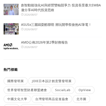
創智動能強化AI與經營雙軸競爭力 投資長受臺大EMBA
邀分享AI時代投資思維
2026/08/07
ASUSx三麗鷗耍酷聯萌 潮玩開學祭搶抱AI筆電！
2026/08/07
AMD公佈2026年第2季財務報告
2026/08/07
熱門標籤
國際發明展
JDIE日本設計創意暨發明展
世界發明智慧財產聯盟總會
SocialLab
OpView
中國文化大學
台灣發明商品促進協會
北市圖