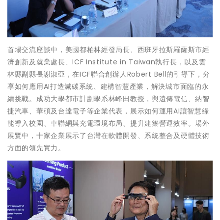
首場交流座談中，美國都柏林經發局長、西班牙拉斯羅薩斯市經
濟創新及就業處長、ICF Institute in Taiwan執行長，以及雲
林縣副縣長謝淑亞，在ICF聯合創辦人Robert Bell的引導下，分
享如何應用AI打造減碳系統、建構智慧產業，解決城市面臨的永
續挑戰。成功大學都市計劃學系林峰田教授，與遠傳電信、納智
捷汽車、華碩及台達電子等企業代表，展示如何運用AI讓智慧綠
能導入校園、車聯網與充電環境布局、提升建築營運效率。場外
展覽中，十家企業展示了台灣在軟體開發、系統整合及硬體技術
方面的領先實力。