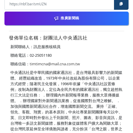
推廣新聞稿
發佈單位名稱：財團法人中央通訊社
新聞聯絡人：訊息服務核稿員
聯絡電話：02-25051180
聯絡信箱：
timtimcna@mail.cna.com.tw
中央通訊社是中華民國的國家通訊社，是台灣最具影響力的新聞媒
體。 經歷組織改造，1973年中央社改組為股份有限公司，以企業
方式經營；隨著民主化發展，1996年依據「中央通訊社設置條
例」改制為財團法人，定位為全民共有的國家通訊社，獨立超然執
行三大法定任務： ．辦理國內外新聞報導業務，服務大眾傳播媒
體。 ．辦理國家對外新聞通訊業務，促進國際對台灣之瞭解。 ．
加強與國際新聞通訊社合作，增進國際新聞交流。 秉持「正確、
領先、客觀、翔實」的基本原則，中央社專業新聞團隊每天以中、
英、日文即時對外發出上千則新聞、照片、圖表、影音與資訊，是
台灣唯一多語文新聞媒體，服務對象從媒體客戶擴大為閱聽大眾；
從台灣民眾延伸至全球僑胞與讀者，充分扮演「台灣之眼，世界之