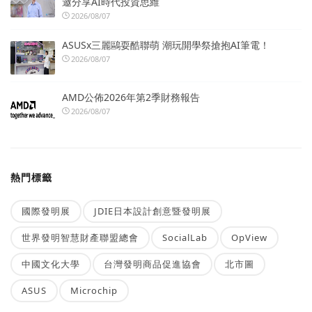
邀分享AI時代投資思維
2026/08/07
ASUSx三麗鷗耍酷聯萌 潮玩開學祭搶抱AI筆電！
2026/08/07
AMD公佈2026年第2季財務報告
2026/08/07
熱門標籤
國際發明展
JDIE日本設計創意暨發明展
世界發明智慧財產聯盟總會
SocialLab
OpView
中國文化大學
台灣發明商品促進協會
北市圖
ASUS
Microchip