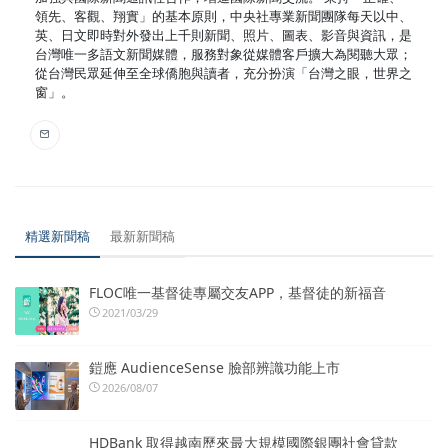
領先、客觀、翔實」的基本原則，中央社專業新聞團隊每天以中、
英、日文即時對外發出上千則新聞、照片、圖表、影音與資訊，是
台灣唯一多語文新聞媒體，服務對象從媒體客戶擴大為閱聽大眾；
從台灣民眾延伸至全球僑胞與讀者，充分扮演「台灣之眼，世界之
窗」。
精選新聞稿
最新新聞稿
FLOC唯一基督徒專屬交友APP，基督徒的新福音
2021/03/29
鎧應 AudienceSense 臉部辨識功能上市
2026/08/07
HDBank 取得越南歷來最大規模國際銀團社會貸款