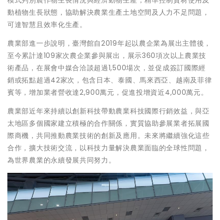
動植物生長狀態，協助解決農業生產土地空間及人力不足問題，
可達智慧且效率化生產。
農業部進一步說明，臺灣館自2019年起以農企業為展出主體後，
至今累計達109家次農企業參與展出，展示360項次以上農業技
術產品，在展會中媒合洽談超過1,500場次，並促成簽訂國際經
銷或拓點超過42家次，包含日本、泰國、馬來西亞、越南及菲律
賓等，增加業者營收達2,900萬元，促進投增資近4,000萬元。
農業部近年來持續以創新科技帶動農業科技國際行銷效益，與亞
太地區多個國家建立積極的合作關係，實質協助參展業者拓展國
際商機，共同推動農業技術的創新及應用。未來將繼續強化這些
合作，擴大技術交流，以科技力量解決農業面臨的全球性問題，
為世界農業的永續發展共同努力。