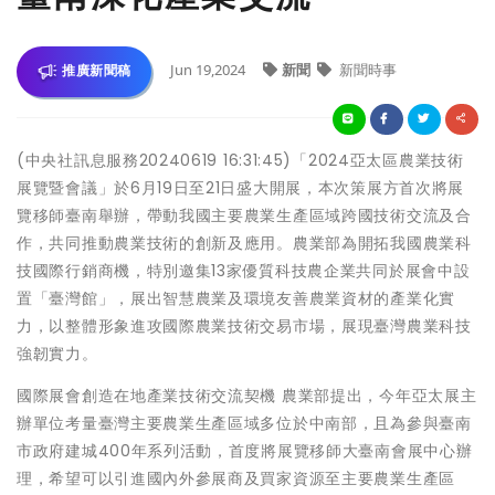
Jun 19,2024
新聞
新聞時事
推廣新聞稿
(中央社訊息服務20240619 16:31:45)「2024亞太區農業技術
展覽暨會議」於6月19日至21日盛大開展，本次策展方首次將展
覽移師臺南舉辦，帶動我國主要農業生產區域跨國技術交流及合
作，共同推動農業技術的創新及應用。農業部為開拓我國農業科
技國際行銷商機，特別邀集13家優質科技農企業共同於展會中設
置「臺灣館」，展出智慧農業及環境友善農業資材的產業化實
力，以整體形象進攻國際農業技術交易市場，展現臺灣農業科技
強韌實力。
國際展會創造在地產業技術交流契機 農業部提出，今年亞太展主
辦單位考量臺灣主要農業生產區域多位於中南部，且為參與臺南
市政府建城400年系列活動，首度將展覽移師大臺南會展中心辦
理，希望可以引進國內外參展商及買家資源至主要農業生產區