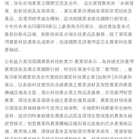
域，深化在地產業之國際交流及合作。 這次展覽聚焦於「永續發
展、創新技術及友善環境」，展出產業供應鏈各環節所需技術及
產品，並運用精準媒合機制，提供相關業者最佳國際行銷管道。
今年共有來自13國199家以上參展商共同展出，涵括農漁畜各式
最新自動化設備、創新技術及尖端生技產品及服務，除了展現臺
灣農業科技產業化成果外，也讓國際見證臺灣是亞太農業科技重
要樞紐。
公私協力展現我國農業科技軟實力 農業部表示，為持續支持臺灣
農業技術及農企業國際行銷，特別在展會中設置「臺灣館」，邀
集13家與農業部具合作實績的優質科技農企業(如附件)共同參與
展出，以創新科技實現的永續農業之農業資材及智慧農業與農業
機械設備為主題，展出科技農企業之商品及服務，呈現臺灣智慧
農業、環境友善及循環永續之產業化優異成果。農業資材領域展
示環境友善種植條件可使用之植保劑、生物肥料與農藥等生物性
資材，提供同時兼顧優良農產品品質及環境生態保護的農業永續
經營模式；智慧農業與農業機械設備則展出超集約式水產養殖設
備、農用無人機、環保綠畜舍及智能環控專家系統等，透過智能
模式判別農作物生長情況與經濟動物生產，精準控制資材使用及