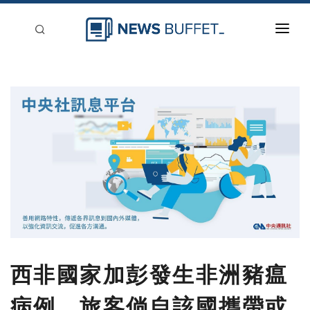
回到首頁
新聞稿分類
登入
刊登
西非國家加彭發生非洲豬瘟
病例，旅客倘自該國攜帶或