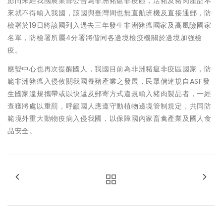
彭尚未經我國農業部公告為非洲豬瘟非疫區，活豬及豬肉產品本
來就不得輸入我國，該國與臺灣間也無直航班機及直接通郵，防
檢署於19日將該國列入過去三年發生非洲豬瘟國家及高風險國家
名單，防檢署所屬4分署將偕同各邊境檢疫機關於邊境加強檢
疫。
應變中心也再次提醒國人，我國目前為非洲豬瘟非疫區國家，防
範非洲豬瘟入侵攸關我國養豬產業之發展，民眾倘違規自ASF發
生國家違規攜帶或以快遞及郵寄方式違規輸入豬肉製品者，一經
查獲將處以重罰，呼籲國人應遵守動植物邊境管制規定，共同防
範境外重大動物疫病入侵我國，以保障國內家畜禽產業及國人食
品安全。