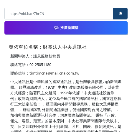
推廣新聞稿
發佈單位名稱：財團法人中央通訊社
新聞聯絡人：訊息服務核稿員
聯絡電話：02-25051180
聯絡信箱：
timtimcna@mail.cna.com.tw
中央通訊社是中華民國的國家通訊社，是台灣最具影響力的新聞媒
體。 經歷組織改造，1973年中央社改組為股份有限公司，以企業
方式經營；隨著民主化發展，1996年依據「中央通訊社設置條
例」改制為財團法人，定位為全民共有的國家通訊社，獨立超然執
行三大法定任務： ．辦理國內外新聞報導業務，服務大眾傳播媒
體。 ．辦理國家對外新聞通訊業務，促進國際對台灣之瞭解。 ．
加強與國際新聞通訊社合作，增進國際新聞交流。 秉持「正確、
領先、客觀、翔實」的基本原則，中央社專業新聞團隊每天以中、
英、日文即時對外發出上千則新聞、照片、圖表、影音與資訊，是
台灣唯一多語文新聞媒體，服務對象從媒體客戶擴大為閱聽大眾；