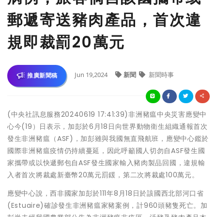
郵遞寄送豬肉產品，首次違
規即裁罰20萬元
Jun 19,2024
新聞
新聞時事
推廣新聞稿
(中央社訊息服務20240619 17:41:39)非洲豬瘟中央災害應變中
心今(19）日表示，加彭於6月18日向世界動物衛生組織通報首次
發生非洲豬瘟（ASF)，加彭雖與我國無直飛航班，應變中心鑑於
國際非洲豬瘟疫情仍持續蔓延，因此呼籲國人切勿自ASF發生國
家攜帶或以快遞郵包自ASF發生國家輸入豬肉製品回國，違規輸
入者首次將裁處新臺幣20萬元罰鍰，第二次將裁處100萬元。
應變中心說，西非國家加彭於111年8月18日於該國西北部河口省
(Estuaire)確診發生非洲豬瘟家豬案例，計960頭豬隻死亡。加