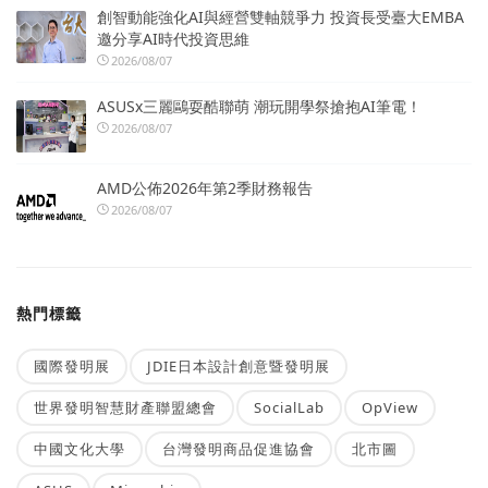
創智動能強化AI與經營雙軸競爭力 投資長受臺大EMBA
邀分享AI時代投資思維
2026/08/07
ASUSx三麗鷗耍酷聯萌 潮玩開學祭搶抱AI筆電！
2026/08/07
AMD公佈2026年第2季財務報告
2026/08/07
熱門標籤
國際發明展
JDIE日本設計創意暨發明展
世界發明智慧財產聯盟總會
SocialLab
OpView
中國文化大學
台灣發明商品促進協會
北市圖