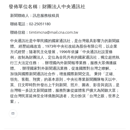
發佈單位名稱：財團法人中央通訊社
新聞聯絡人：訊息服務核稿員
聯絡電話：02-25051180
聯絡信箱：
timtimcna@mail.cna.com.tw
中央通訊社是中華民國的國家通訊社，是台灣最具影響力的新聞媒
體。 經歷組織改造，1973年中央社改組為股份有限公司，以企業
方式經營；隨著民主化發展，1996年依據「中央通訊社設置條
例」改制為財團法人，定位為全民共有的國家通訊社，獨立超然執
行三大法定任務： ．辦理國內外新聞報導業務，服務大眾傳播媒
體。 ．辦理國家對外新聞通訊業務，促進國際對台灣之瞭解。 ．
加強與國際新聞通訊社合作，增進國際新聞交流。 秉持「正確、
領先、客觀、翔實」的基本原則，中央社專業新聞團隊每天以中、
英、日文即時對外發出上千則新聞、照片、圖表、影音與資訊，是
台灣唯一多語文新聞媒體，服務對象從媒體客戶擴大為閱聽大眾；
從台灣民眾延伸至全球僑胞與讀者，充分扮演「台灣之眼，世界之
窗」。