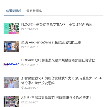
精選新聞稿
最新新聞稿
FLOC唯一基督徒專屬交友APP，基督徒的新福音
2021/03/29
鎧應 AudienceSense 臉部辨識功能上市
2026/08/07
HDBank 取得越南歷來最大規模國際銀團社會貸款
2026/08/07
創智動能強化AI與經營雙軸競爭力 投資長受臺大EMBA
邀分享AI時代投資思維
2026/08/07
ASUSx三麗鷗耍酷聯萌 潮玩開學祭搶抱AI筆電！
2026/08/07