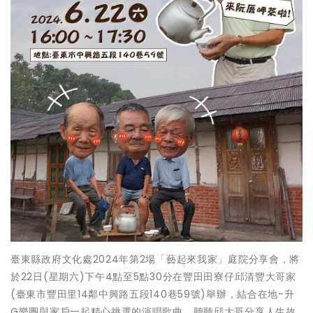
臺東縣政府文化處2024年第2場「藝起來我家」庭院分享會，將
於22日(星期六)下午4點至5點30分在豐田田寮仔邱清豐大哥家
(臺東市豐田里14鄰中興路五段140巷59號)舉辦，結合在地-升
G樂團與家戶一起精心挑選的演唱歌曲，聽聽邱大哥分享人生故