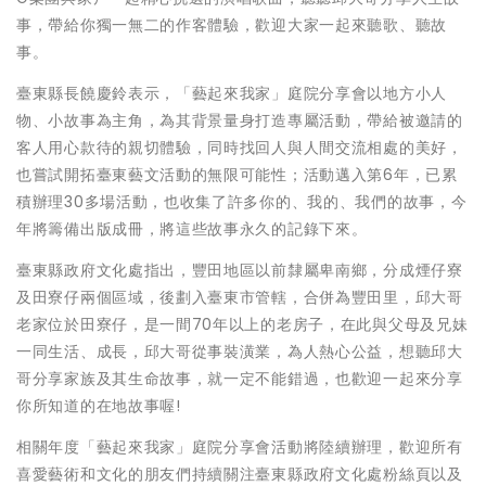
事，帶給你獨一無二的作客體驗，歡迎大家一起來聽歌、聽故
事。
臺東縣長饒慶鈴表示，「藝起來我家」庭院分享會以地方小人
物、小故事為主角，為其背景量身打造專屬活動，帶給被邀請的
客人用心款待的親切體驗，同時找回人與人間交流相處的美好，
也嘗試開拓臺東藝文活動的無限可能性；活動邁入第6年，已累
積辦理30多場活動，也收集了許多你的、我的、我們的故事，今
年將籌備出版成冊，將這些故事永久的記錄下來。
臺東縣政府文化處指出，豐田地區以前隸屬卑南鄉，分成煙仔寮
及田寮仔兩個區域，後劃入臺東市管轄，合併為豐田里，邱大哥
老家位於田寮仔，是一間70年以上的老房子，在此與父母及兄妹
一同生活、成長，邱大哥從事裝潢業，為人熱心公益，想聽邱大
哥分享家族及其生命故事，就一定不能錯過，也歡迎一起來分享
你所知道的在地故事喔!
相關年度「藝起來我家」庭院分享會活動將陸續辦理，歡迎所有
喜愛藝術和文化的朋友們持續關注臺東縣政府文化處粉絲頁以及