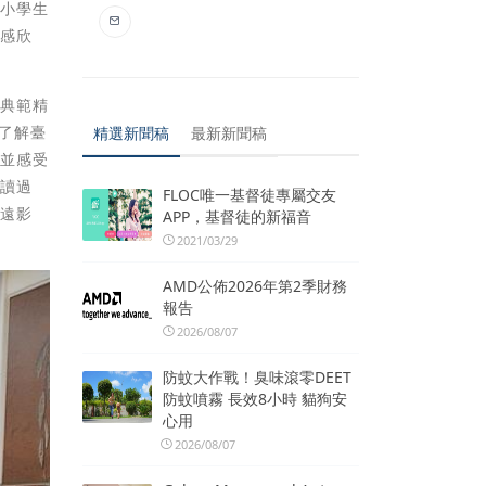
中小學生
美感欣
的典範精
了解臺
精選新聞稿
最新新聞稿
，並感受
走讀過
FLOC唯一基督徒專屬交友
深遠影
APP，基督徒的新福音
2021/03/29
AMD公佈2026年第2季財務
報告
2026/08/07
防蚊大作戰！臭味滾零DEET
防蚊噴霧 長效8小時 貓狗安
心用
2026/08/07