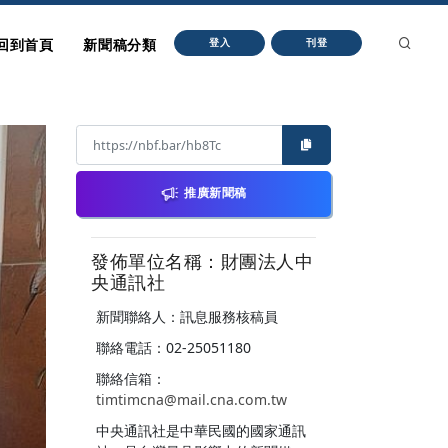
回到首頁
新聞稿分類
登入
刊登
推廣新聞稿
發佈單位名稱：財團法人中
央通訊社
新聞聯絡人：訊息服務核稿員
聯絡電話：02-25051180
聯絡信箱：
timtimcna@mail.cna.com.tw
中央通訊社是中華民國的國家通訊