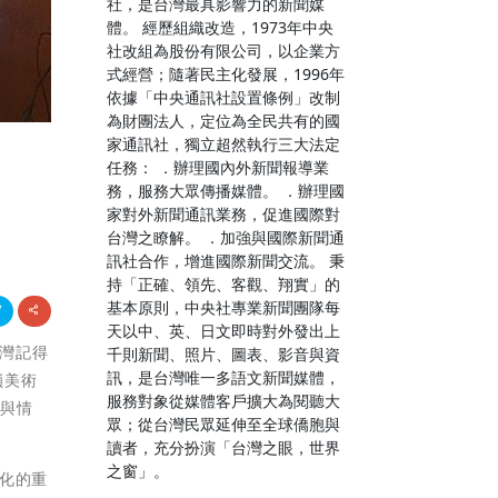
社，是台灣最具影響力的新聞媒
體。 經歷組織改造，1973年中央
社改組為股份有限公司，以企業方
式經營；隨著民主化發展，1996年
依據「中央通訊社設置條例」改制
為財團法人，定位為全民共有的國
家通訊社，獨立超然執行三大法定
任務： ．辦理國內外新聞報導業
務，服務大眾傳播媒體。 ．辦理國
家對外新聞通訊業務，促進國際對
台灣之瞭解。 ．加強與國際新聞通
訊社合作，增進國際新聞交流。 秉
持「正確、領先、客觀、翔實」的
基本原則，中央社專業新聞團隊每
天以中、英、日文即時對外發出上
臺灣記得
千則新聞、照片、圖表、影音與資
訊，是台灣唯一多語文新聞媒體，
嶺美術
服務對象從媒體客戶擴大為閱聽大
事與情
眾；從台灣民眾延伸至全球僑胞與
讀者，充分扮演「台灣之眼，世界
之窗」。
文化的重