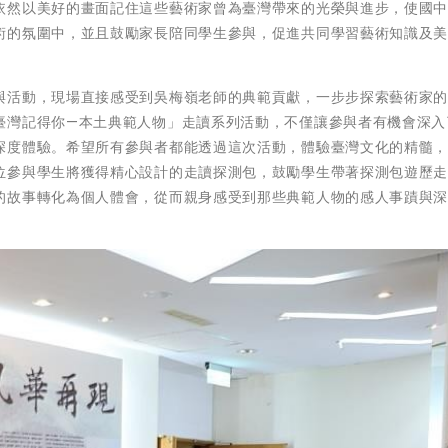
依然以美好的畫面記住這些藝術家曾為臺灣帶來的光榮與進步，使國
術的氛圍中，並且鼓勵家長陪同學生參與，促進共同學習藝術知識及
與活動，現場直接感受到吳梅嶺老師的典範貢獻，一步步探索藝術家
臺灣記得你—本土典範人物」走讀系列活動，不僅讓參與者有機會深入
深度體驗。希望所有參與者都能透過這次活動，體驗臺灣文化的精髓
位參與學生將獲得精心設計的走讀探測包，鼓勵學生帶著探測包遊歷
的故事轉化為個人體會，從而親身感受到那些典範人物的感人事蹟與