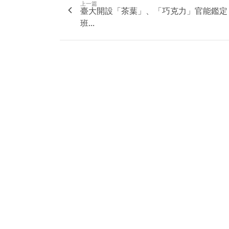
上一篇
臺大開設「茶葉」、「巧克力」官能鑑定
班...