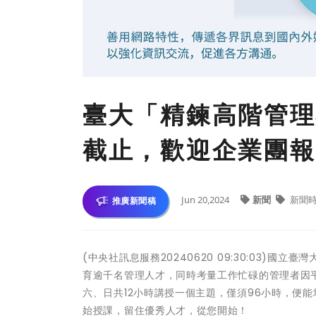
臺大「精鍊高階管理
截止，歡迎企業團報
Jun 20,2024
新聞
新聞
推廣新聞稿
(中央社訊息服務20240620 09:30:03
育逾千名管理人才，同時考量工作忙碌的管理者因
六、日共12小時講授一個主題，僅須96小時，便能培育
始授課，留住優秀人才，從您開始！