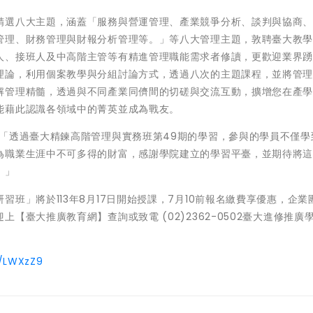
精選八大主題，涵蓋「服務與營運管理、產業競爭分析、談判與協商
管理、財務管理與財報分析管理等。」等八大管理主題，敦聘臺大教
人、接班人及中高階主管等有精進管理職能需求者修讀，更歡迎業界
理論，利用個案教學與分組討論方式，透過八次的主題課程，並將管
解管理精髓，透過與不同產業同儕間的切磋與交流互動，擴增您在產
能藉此認識各領域中的菁英並成為戰友。
「透過臺大精鍊高階管理與實務班第49期的學習，參與的學員不僅學
為職業生涯中不可多得的財富，感謝學院建立的學習平臺，並期待將
。」
班」將於113年8月17日開始授課，7月10前報名繳費享優惠，企業
【臺大推廣教育網】查詢或致電 (02)2362-0502臺大進修推廣
c/LWXzZ9