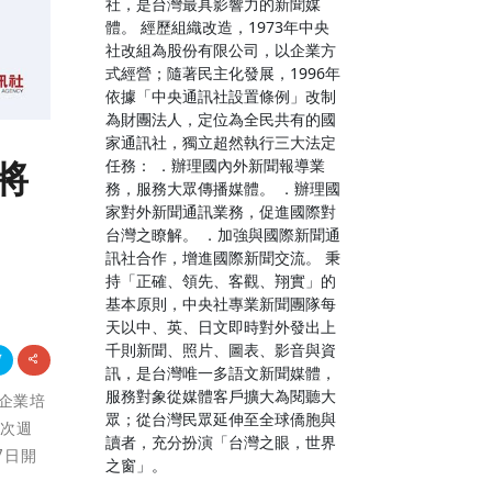
社，是台灣最具影響力的新聞媒
體。 經歷組織改造，1973年中央
社改組為股份有限公司，以企業方
式經營；隨著民主化發展，1996年
依據「中央通訊社設置條例」改制
為財團法人，定位為全民共有的國
家通訊社，獨立超然執行三大法定
將
任務： ．辦理國內外新聞報導業
務，服務大眾傳播媒體。 ．辦理國
家對外新聞通訊業務，促進國際對
台灣之瞭解。 ．加強與國際新聞通
訊社合作，增進國際新聞交流。 秉
持「正確、領先、客觀、翔實」的
基本原則，中央社專業新聞團隊每
天以中、英、日文即時對外發出上
千則新聞、照片、圖表、影音與資
訊，是台灣唯一多語文新聞媒體，
服務對象從媒體客戶擴大為閱聽大
助企業培
眾；從台灣民眾延伸至全球僑胞與
一次週
讀者，充分扮演「台灣之眼，世界
7日開
之窗」。