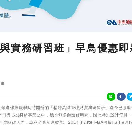
與實務研習班」早鳥優惠即
時事
)國立臺灣大學進修推廣學院特開辦的「精鍊高階管理與實務研習班」迄今已協
平日盡心投身於事業之中，幾乎無多餘進修時間，因此特別設計每月
關鍵人才，成為企業前進動能。2024年Elite MBA將於113年8月1