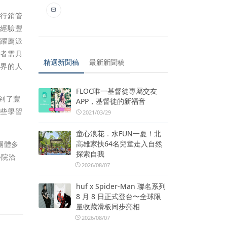
、行銷管
學經驗豐
踴躍薦派
理者需具
精選新聞稿
最新新聞稿
學界的人
FLOC唯一基督徒專屬交友
到了豐
APP，基督徒的新福音
這些學習
2021/03/29
童心浪花．水FUN一夏！北
高雄家扶64名兒童走入自然
團體多
探索自我
學院洽
2026/08/07
huf x Spider-Man 聯名系列
8 月 8 日正式登台〜全球限
量收藏滑板同步亮相
2026/08/07