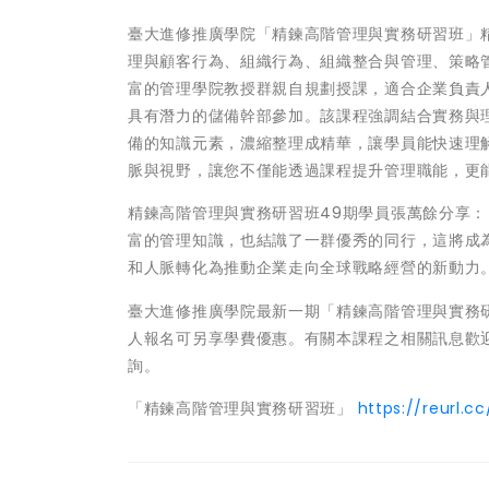
臺大進修推廣學院「精鍊高階管理與實務研習班」
理與顧客行為、組織行為、組織整合與管理、策略
富的管理學院教授群親自規劃授課，適合企業負責
具有潛力的儲備幹部參加。該課程強調結合實務與
備的知識元素，濃縮整理成精華，讓學員能快速理
脈與視野，讓您不僅能透過課程提升管理職能，更
精鍊高階管理與實務研習班49期學員張萬餘分享：
富的管理知識，也結識了一群優秀的同行，這將成
和人脈轉化為推動企業走向全球戰略經營的新動力
臺大進修推廣學院最新一期「精鍊高階管理與實務研習
人報名可另享學費優惠。有關本課程之相關訊息歡迎上
詢。
「精鍊高階管理與實務研習班」
https://reurl.c