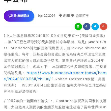
Jun 20,2024
新聞
新聞時事
推廣新聞稿
(中央社訊息服務20240620 09:41:58)東京--(美國商業資訊)
--第33屆藍色星球獎頒獎典禮將於今年舉辦。這是由Asahi Gla
ss Foundation贊助的國際環境獎項，由Takuya Shimamura
擔任主席。每年，該基金會都會選出兩名為解決全球環境問題做
出重大貢獻的個人或組織為得獎者。董事會已經評選出2024年
藍色星球獎得主，名單如下： 本新聞稿包含多媒體資訊。完整新
聞稿請見此：
https://www.businesswire.com/news/hom
e/20240618931611/zh-HK/
1. Robert Costanza教授（美國
和澳洲），1950年9月14日出生於美國 倫敦大學學院全球繁榮研
究所生態經濟學教授
在1997年的一篇開創性論文中，Costanza教授及其同事首次證
明，大自然為人類提供的生態系統服務遠遠超過了當時世界GDP