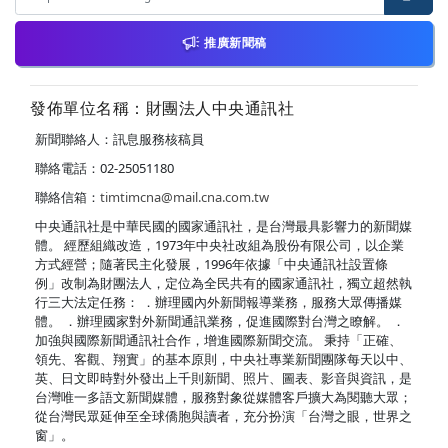
推廣新聞稿
發佈單位名稱：財團法人中央通訊社
新聞聯絡人：訊息服務核稿員
聯絡電話：02-25051180
聯絡信箱：
timtimcna@mail.cna.com.tw
中央通訊社是中華民國的國家通訊社，是台灣最具影響力的新聞媒
體。 經歷組織改造，1973年中央社改組為股份有限公司，以企業
方式經營；隨著民主化發展，1996年依據「中央通訊社設置條
例」改制為財團法人，定位為全民共有的國家通訊社，獨立超然執
行三大法定任務： ．辦理國內外新聞報導業務，服務大眾傳播媒
體。 ．辦理國家對外新聞通訊業務，促進國際對台灣之瞭解。 ．
加強與國際新聞通訊社合作，增進國際新聞交流。 秉持「正確、
領先、客觀、翔實」的基本原則，中央社專業新聞團隊每天以中、
英、日文即時對外發出上千則新聞、照片、圖表、影音與資訊，是
台灣唯一多語文新聞媒體，服務對象從媒體客戶擴大為閱聽大眾；
從台灣民眾延伸至全球僑胞與讀者，充分扮演「台灣之眼，世界之
窗」。