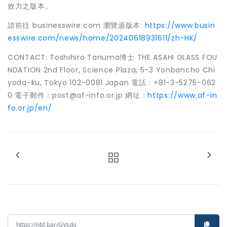
效力之版本。
請前往 businesswire.com 瀏覽源版本:
https://www.busin
esswire.com/news/home/20240618931611/zh-HK/
CONTACT: Toshihiro Tanuma博士 THE ASAHI GLASS FOU
NDATION 2nd Floor, Science Plaza, 5-3 Yonbancho Chi
yoda-ku, Tokyo 102-0081 Japan 電話：+81-3-5275-062
0 電子郵件：post@af-info.or.jp 網址：
https://www.af-in
fo.or.jp/en/