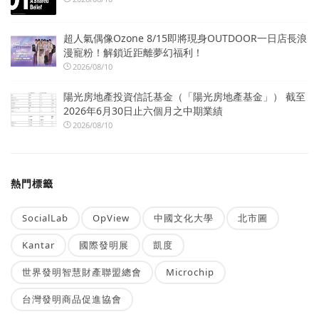
超人氣偶像Ozone 8/15即將現身OUTDOOR一日店長浪
漫寵粉！解鎖近距離夢幻福利！
2026/08/10
陽光房地產投資信託基金（「陽光房地產基金」） 截至
2026年6月30日止六個月之中期業績
2026/08/10
熱門標籤
SocialLab
OpView
中國文化大學
北市圖
Kantar
國際發明展
凱度
世界發明智慧財產聯盟總會
Microchip
台灣發明商品促進協會