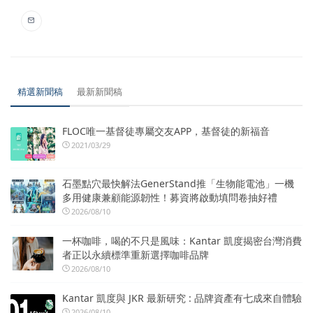
精選新聞稿
最新新聞稿
FLOC唯一基督徒專屬交友APP，基督徒的新福音
2021/03/29
石墨點穴最快解法GenerStand推「生物能電池」一機
多用健康兼顧能源韌性！募資將啟動填問卷抽好禮
2026/08/10
一杯咖啡，喝的不只是風味：Kantar 凱度揭密台灣消費
者正以永續標準重新選擇咖啡品牌
2026/08/10
Kantar 凱度與 JKR 最新研究 : 品牌資產有七成來自體驗
2026/08/10