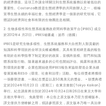
的經濟價值。這項工作讓全球關注到生態系統服務以前被低估的
重要性。Costanza教授是生態經濟學的共同創辦人之一，積極
宣導生態永續的幸福社會。生態經濟學是一個新的研究領域，它
體認到經濟與社會和有限的生物圈息息相關。
2. 生物多樣性和生態系統服務政府間科學政策平台(IPBES) 成立
於2012年4 月21日，IPBES秘書處：波昂（德國）
IPBES是研究生物多樣性、生態系統服務和大自然對人類貢獻的
知識和科學現狀的全球頂尖權威機構。其具有里程碑意義的報告
有助於在科學指導下制定更好的政策，並橫跨規模、部門和知識
體系採取行動。隨著越來越多的公司也開始評估、揭露和改善其
對環境的影響，企業也開始使用IPBES報告來協助塑造企業永續
發展策略和ESG（環境、社會和治理）活動。 每位得獎者將獲得
一張榮譽證書、一座紀念獎盃以及50萬美元的獎金。 • 頒獎典禮
定於2024年10月23 日（星期三）在東京會館(Tokyo Kaikan)
舉行。紀念講座將分別於2024年10月24日和26日在東京大學和
京都大學舉行。 免責聲明：本公告之原文版本乃官方授權版本。
譯文僅供方便瞭解之用，煩請參照原文，原文版本乃唯一具法律