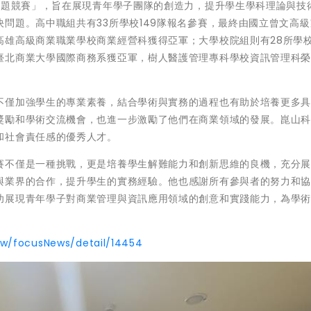
專題競賽」，旨在展現青年學子團隊的創造力，提升學生學科理論與技
問題。高中職組共有33所學校149隊報名參賽，最終由國立曾文高
雄高級商業職業學校商業經營科獲得亞軍；大學校院組則有28所學校1
臺北商業大學國際商務系獲亞軍，樹人醫護管理專科學校資訊管理科
不僅加強學生的專業素養，結合學術與實務的過程也有助於培養更多
獎勵和學術交流機會，也進一步激勵了他們在商業領域的發展。崑山
和社會責任感的優秀人才。
賽不僅是一種挑戰，更是培養學生解難能力和創新思維的良機，充分
與業界的合作，提升學生的實務經驗。他也感謝所有參與者的努力和
功展現青年學子對商業管理與資訊應用領域的創意和實踐能力，為學
tw/focusNews/detail/14454