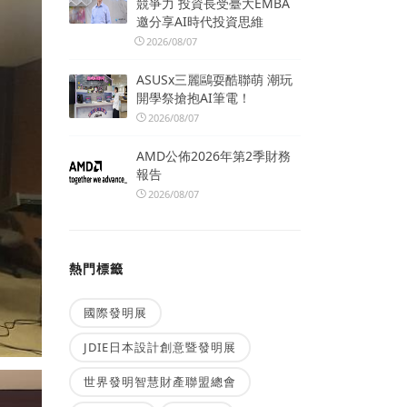
競爭力 投資長受臺大EMBA
邀分享AI時代投資思維
2026/08/07
ASUSx三麗鷗耍酷聯萌 潮玩
開學祭搶抱AI筆電！
2026/08/07
AMD公佈2026年第2季財務
報告
2026/08/07
熱門標籤
國際發明展
JDIE日本設計創意暨發明展
世界發明智慧財產聯盟總會