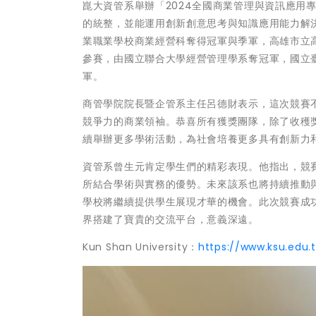
崑大資管系舉辦「2024全國商業管理與資訊應用
的統整，並能運用創新創意思考與知識應用能力解決
業職業學校商業經營科奪得冠軍與季軍，高雄市立高
參賽，由國立聯合大學經營管理學系奪冠軍，國立
軍。
商管學院院長暨企管系主任呂德財表示，這次競賽
競爭力的商業領袖。恭喜所有獲獎團隊，除了收穫
續舉辦更多學術活動，為社會培養更多具有創新力
資管系曾生元肯定學生們的精彩表現。他指出，競
所結合學術與實務的優勢。未來該系也將持續推動
學校將繼續提供學生展現才華的機會。此次競賽成
界搭建了寶貴的交流平台，意義深遠。
Kun Shan University：
https://www.ksu.edu.