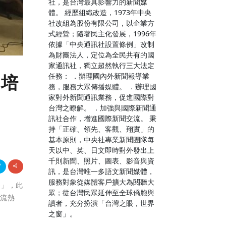
社，是台灣最具影響力的新聞媒
體。 經歷組織改造，1973年中央
社改組為股份有限公司，以企業方
式經營；隨著民主化發展，1996年
依據「中央通訊社設置條例」改制
為財團法人，定位為全民共有的國
家通訊社，獨立超然執行三大法定
任務： ．辦理國內外新聞報導業
 培
務，服務大眾傳播媒體。 ．辦理國
家對外新聞通訊業務，促進國際對
台灣之瞭解。 ．加強與國際新聞通
訊社合作，增進國際新聞交流。 秉
持「正確、領先、客觀、翔實」的
基本原則，中央社專業新聞團隊每
天以中、英、日文即時對外發出上
千則新聞、照片、圖表、影音與資
訊，是台灣唯一多語文新聞媒體，
服務對象從媒體客戶擴大為閱聽大
賽」，此
眾；從台灣民眾延伸至全球僑胞與
交流熱
讀者，充分扮演「台灣之眼，世界
之窗」。