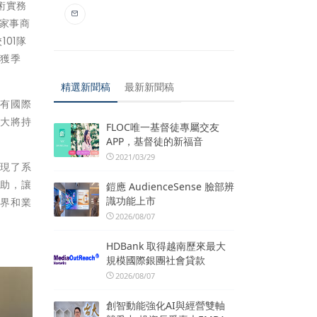
術實務
級家事商
01隊
榮獲季
精選新聞稿
最新新聞稿
具有國際
科大將持
FLOC唯一基督徒專屬交友
APP，基督徒的新福音
2021/03/29
展現了系
協助，讓
鎧應 AudienceSense 臉部辨
識功能上市
術界和業
2026/08/07
HDBank 取得越南歷來最大
規模國際銀團社會貸款
2026/08/07
創智動能強化AI與經營雙軸