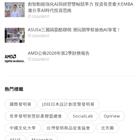
創智動能強化AI與經營雙軸競爭力 投資長受臺大EMBA
邀分享AI時代投資思維
2026/08/07
ASUSx三麗鷗耍酷聯萌 潮玩開學祭搶抱AI筆電！
2026/08/07
AMD公佈2026年第2季財務報告
2026/08/07
熱門標籤
國際發明展
JDIE日本設計創意暨發明展
世界發明智慧財產聯盟總會
SocialLab
OpView
中國文化大學
台灣發明商品促進協會
北市圖
ASUS
Microchip