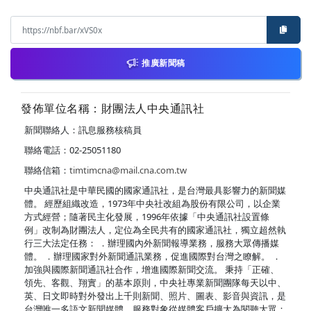
推廣新聞稿
發佈單位名稱：財團法人中央通訊社
新聞聯絡人：訊息服務核稿員
聯絡電話：02-25051180
聯絡信箱：
timtimcna@mail.cna.com.tw
中央通訊社是中華民國的國家通訊社，是台灣最具影響力的新聞媒
體。 經歷組織改造，1973年中央社改組為股份有限公司，以企業
方式經營；隨著民主化發展，1996年依據「中央通訊社設置條
例」改制為財團法人，定位為全民共有的國家通訊社，獨立超然執
行三大法定任務： ．辦理國內外新聞報導業務，服務大眾傳播媒
體。 ．辦理國家對外新聞通訊業務，促進國際對台灣之瞭解。 ．
加強與國際新聞通訊社合作，增進國際新聞交流。 秉持「正確、
領先、客觀、翔實」的基本原則，中央社專業新聞團隊每天以中、
英、日文即時對外發出上千則新聞、照片、圖表、影音與資訊，是
台灣唯一多語文新聞媒體，服務對象從媒體客戶擴大為閱聽大眾；