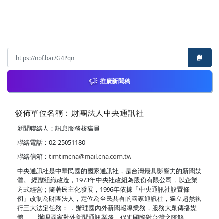
推廣新聞稿
發佈單位名稱：財團法人中央通訊社
新聞聯絡人：訊息服務核稿員
聯絡電話：02-25051180
聯絡信箱：
timtimcna@mail.cna.com.tw
中央通訊社是中華民國的國家通訊社，是台灣最具影響力的新聞媒
體。 經歷組織改造，1973年中央社改組為股份有限公司，以企業
方式經營；隨著民主化發展，1996年依據「中央通訊社設置條
例」改制為財團法人，定位為全民共有的國家通訊社，獨立超然執
行三大法定任務： ．辦理國內外新聞報導業務，服務大眾傳播媒
體。 ．辦理國家對外新聞通訊業務，促進國際對台灣之瞭解。 ．