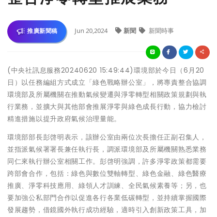
Jun 20,2024
新聞
新聞時事
推廣新聞稿
(中央社訊息服務20240620 15:49:44)環境部於今日（6月20
日）以任務編組方式成立「綠色戰略辦公室」，將專責整合協調
環境部及所屬機關在推動氣候變遷與淨零轉型相關政策規劃與執
行業務，並擴大與其他部會推展淨零與綠色成長行動，協力檢討
精進措施以提升政府氣候治理量能。
環境部部長彭啓明表示，該辦公室由兩位次長擔任正副召集人，
並指派氣候署署長兼任執行長，調派環境部及所屬機關熟悉業務
同仁來執行辦公室相關工作。彭啓明強調，許多淨零政策都需要
跨部會合作，包括：綠色與數位雙軸轉型、綠色金融、綠色醫療
推廣、淨零科技應用、綠領人才訓練、全民氣候素養等；另，也
要加強公私部門合作以促進各行各業低碳轉型，並持續掌握國際
發展趨勢，借鏡國外執行成功經驗，適時引入創新政策工具，加