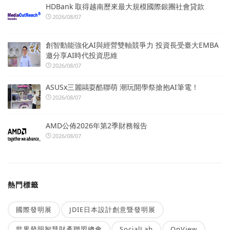
HDBank 取得越南歷來最大規模國際銀團社會貸款
2026/08/07
創智動能強化AI與經營雙軸競爭力 投資長受臺大EMBA
邀分享AI時代投資思維
2026/08/07
ASUSx三麗鷗耍酷聯萌 潮玩開學祭搶抱AI筆電！
2026/08/07
AMD公佈2026年第2季財務報告
2026/08/07
熱門標籤
國際發明展
JDIE日本設計創意暨發明展
世界發明智慧財產聯盟總會
SocialLab
OpView