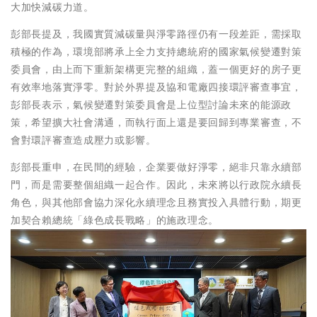
大加快減碳力道。
彭部長提及，我國實質減碳量與淨零路徑仍有一段差距，需採取
積極的作為，環境部將承上全力支持總統府的國家氣候變遷對策
委員會，由上而下重新架構更完整的組織，蓋一個更好的房子更
有效率地落實淨零。對於外界提及協和電廠四接環評審查事宜，
彭部長表示，氣候變遷對策委員會是上位型討論未來的能源政
策，希望擴大社會溝通，而執行面上還是要回歸到專業審查，不
會對環評審查造成壓力或影響。
彭部長重申，在民間的經驗，企業要做好淨零，絕非只靠永續部
門，而是需要整個組織一起合作。因此，未來將以行政院永續長
角色，與其他部會協力深化永續理念且務實投入具體行動，期更
加契合賴總統「綠色成長戰略」的施政理念。