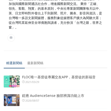
加強與國際新聞通訊社合作，增進國際新聞交流。 秉持「正確、
領先、客觀、翔實」的基本原則，中央社專業新聞團隊每天以中、
英、日文即時對外發出上千則新聞、照片、圖表、影音與資訊，是
台灣唯一多語文新聞媒體，服務對象從媒體客戶擴大為閱聽大眾；
從台灣民眾延伸至全球僑胞與讀者，充分扮演「台灣之眼，世界之
窗」。
精選新聞稿
最新新聞稿
FLOC唯一基督徒專屬交友APP，基督徒的新福音
2021/03/29
鎧應 AudienceSense 臉部辨識功能上市
2026/08/07