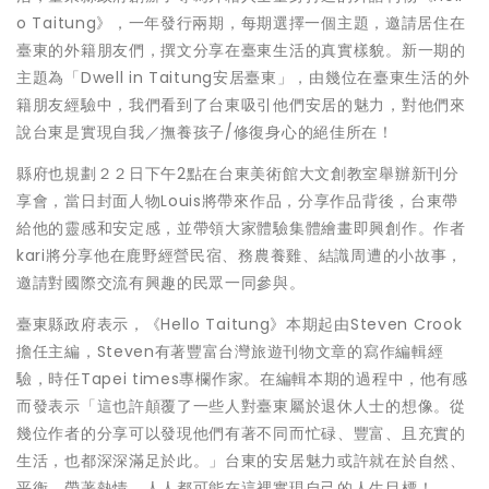
o Taitung》，一年發行兩期，每期選擇一個主題，邀請居住在
臺東的外籍朋友們，撰文分享在臺東生活的真實樣貌。新一期的
主題為「Dwell in Taitung安居臺東」，由幾位在臺東生活的外
籍朋友經驗中，我們看到了台東吸引他們安居的魅力，對他們來
說台東是實現自我／撫養孩子/修復身心的絕佳所在！
縣府也規劃２２日下午2點在台東美術館大文創教室舉辦新刊分
享會，當日封面人物Louis將帶來作品，分享作品背後，台東帶
給他的靈感和安定感，並帶領大家體驗集體繪畫即興創作。作者
kari將分享他在鹿野經營民宿、務農養雞、結識周遭的小故事，
邀請對國際交流有興趣的民眾一同參與。
臺東縣政府表示，《Hello Taitung》本期起由Steven Crook
擔任主編，Steven有著豐富台灣旅遊刊物文章的寫作編輯經
驗，時任Tapei times專欄作家。在編輯本期的過程中，他有感
而發表示「這也許顛覆了一些人對臺東屬於退休人士的想像。從
幾位作者的分享可以發現他們有著不同而忙碌、豐富、且充實的
生活，也都深深滿足於此。」台東的安居魅力或許就在於自然、
平衡。帶著熱情，人人都可能在這裡實現自己的人生目標！