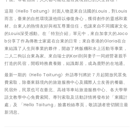
這期《Hello Taitung》封面人物是來自法國的Louis，對Louis
而言，臺東的自然環境讓他得以修復身心，獲得創作的靈感和素
材。台東人的熱情友好與相互尊重信任，也讓來自不同國家文化
的Louis深受感動。在「特別介紹」單元中，來自加拿大的Jaco
b分享了作為傳教士家庭在台東的日常；來自香港的Gloria在台
東結識了人生與事業的夥伴，開啟了烤飯糰和水上活動等事業，
二人二狗以台東為家。來自瑞士的Kari則與妻子一同經營著親手
打造的民宿，閒暇時務農養雞，結識鄰居，成為鹿野的在地通。
最新一期的《Hello Taitung》外語專刊將於７月起開放民眾免
費索取，除臺東縣境內的旅遊服務中心及國際人士友善的餐廳、
民宿外，民眾也可在臺北、高雄等車站旅遊服務中心、各大學華
語文教學中心免費索閱。專刊索取及活動詳情將發布於「東國計
處」及 「Hello Taitung」臉書粉絲專頁，敬請讀者密切關注最
新消息。