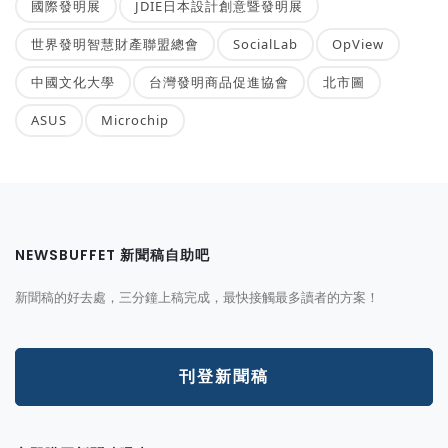
國際發明展
JDIE日本設計創意暨發明展
世界發明智慧財產聯盟總會
SocialLab
OpView
中國文化大學
台灣發明商品促進協會
北市圖
ASUS
Microchip
NEWSBUFFET 新聞稿自助吧
新聞稿的好去處，三分鐘上稿完成，最快接觸最多讀者的方案！
刊登新聞稿