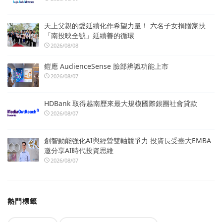
天上父親的愛延續化作希望力量！ 六名子女捐贈家扶
「南投映全號」延續善的循環
2026/08/08
鎧應 AudienceSense 臉部辨識功能上市
2026/08/07
HDBank 取得越南歷來最大規模國際銀團社會貸款
2026/08/07
創智動能強化AI與經營雙軸競爭力 投資長受臺大EMBA
邀分享AI時代投資思維
2026/08/07
熱門標籤