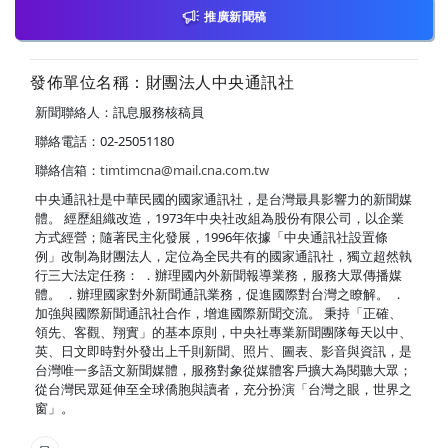
推廣新聞稿
發佈單位名稱：財團法人中央通訊社
新聞聯絡人：訊息服務核稿員
聯絡電話：02-25051180
聯絡信箱：
timtimcna@mail.cna.com.tw
中央通訊社是中華民國的國家通訊社，是台灣最具影響力的新聞媒
體。 經歷組織改造，1973年中央社改組為股份有限公司，以企業
方式經營；隨著民主化發展，1996年依據「中央通訊社設置條
例」改制為財團法人，定位為全民共有的國家通訊社，獨立超然執
行三大法定任務： ．辦理國內外新聞報導業務，服務大眾傳播媒
體。 ．辦理國家對外新聞通訊業務，促進國際對台灣之瞭解。 ．
加強與國際新聞通訊社合作，增進國際新聞交流。 秉持「正確、
領先、客觀、翔實」的基本原則，中央社專業新聞團隊每天以中、
英、日文即時對外發出上千則新聞、照片、圖表、影音與資訊，是
台灣唯一多語文新聞媒體，服務對象從媒體客戶擴大為閱聽大眾；
從台灣民眾延伸至全球僑胞與讀者，充分扮演「台灣之眼，世界之
窗」。