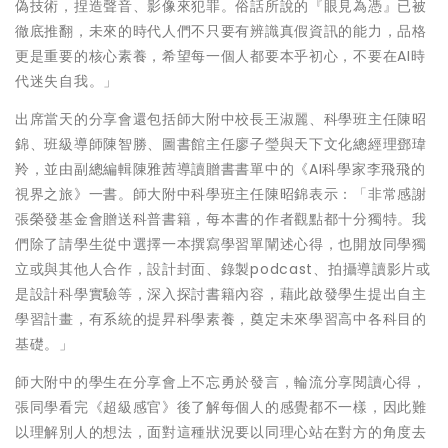
偽技術，捏造聲音、影像來犯罪。俗話所說的『眼見為憑』已被
徹底推翻，未來的時代人們不只要有辨識真假資訊的能力，品格
更是重要的核心素養，希望每一個人都要本乎初心，不要在AI時
代迷失自我。」
出席當天的分享會還包括師大附中校長王淑麗、科學班主任陳昭
錦、班級導師陳智勝、圖書館主任廖子瑩與天下文化總經理鄧瑋
羚，並由副總編輯陳雅茜導讀贈書書單中的《AI科學家李飛飛的
視界之旅》一書。師大附中科學班主任陳昭錦表示：「非常感謝
張榮發基金會贈送科普書籍，每本書的作者觀點都十分獨特。我
們除了請學生從中選擇一本撰寫學習單闡述心得，也開放同學獨
立或與其他人合作，設計封面、錄製podcast、拍攝導讀影片或
是設計科學實驗等，深入探討書籍內容，藉此啟發學生提出自主
學習計畫，有系統的提昇科學素養，奠定未來學習高中各科目的
基礎。」
師大附中的學生在分享會上不忘勇於發言，輪流分享閱讀心得，
張同學看完《超級感官》後了解每個人的感覺都不一樣，因此難
以理解別人的想法，面對這種狀況要以同理心站在對方的角度去