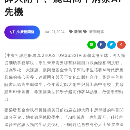
先機
Jun 21,2024
新聞
新聞時事
推廣新聞稿
(中央社訊息服務20240621 09:36:32)AI浪潮席捲全球，將人類
從細瑣事務解脫，學生未來需要哪些關鍵能力以面臨相關挑戰，
成為學校一大課題。張榮發基金會為了幫助學生培養AI時代所應
具備的核心素養，連續兩年與天下文化出版社合作，贈送科普相
關書籍給高中職學生，今年選定師大附中與麗山高中兩校，共致
贈600冊圖書，希望讓新世代學子超前佈署AI思維，啟發學習動
力。
張榮發基金會執行長鍾德美日前出席在師大附中所舉辦的科普閱
讀分享會，她並致詞勉勵學生：「AI能載舟，也能覆舟。科技的
進步雖然讓人類的生活更便利，但同時也會被有心人士發展成深