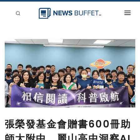
回到首頁
新聞稿分類
登入
刊登
張榮發基金會贈書600冊助
師大附中、麗山高中洞察AI