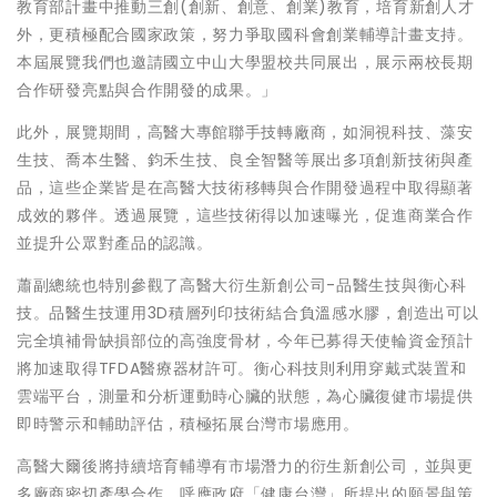
教育部計畫中推動三創(創新、創意、創業)教育，培育新創人才
外，更積極配合國家政策，努力爭取國科會創業輔導計畫支持。
本屆展覽我們也邀請國立中山大學盟校共同展出，展示兩校長期
合作研發亮點與合作開發的成果。」
此外，展覽期間，高醫大專館聯手技轉廠商，如洞視科技、藻安
生技、喬本生醫、鈞禾生技、良全智醫等展出多項創新技術與產
品，這些企業皆是在高醫大技術移轉與合作開發過程中取得顯著
成效的夥伴。透過展覽，這些技術得以加速曝光，促進商業合作
並提升公眾對產品的認識。
蕭副總統也特別參觀了高醫大衍生新創公司-品醫生技與衡心科
技。品醫生技運用3D積層列印技術結合負溫感水膠，創造出可以
完全填補骨缺損部位的高強度骨材，今年已募得天使輪資金預計
將加速取得TFDA醫療器材許可。衡心科技則利用穿戴式裝置和
雲端平台，測量和分析運動時心臟的狀態，為心臟復健市場提供
即時警示和輔助評估，積極拓展台灣市場應用。
高醫大爾後將持續培育輔導有市場潛力的衍生新創公司，並與更
多廠商密切產學合作，呼應政府「健康台灣」所提出的願景與策