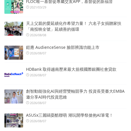
FLOC唯一基督徒專屬交友APP，基督徒的新福音
2021/03/29
天上父親的愛延續化作希望力量！ 六名子女捐贈家扶
「南投映全號」延續善的循環
2026/08/08
鎧應 AudienceSense 臉部辨識功能上市
2026/08/07
HDBank 取得越南歷來最大規模國際銀團社會貸款
2026/08/07
創智動能強化AI與經營雙軸競爭力 投資長受臺大EMBA
邀分享AI時代投資思維
2026/08/07
ASUSx三麗鷗耍酷聯萌 潮玩開學祭搶抱AI筆電！
2026/08/07