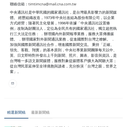
聯絡信箱：
timtimcna@mail.cna.com.tw
中央通訊社是中華民國的國家通訊社，是台灣最具影響力的新聞媒
體。 經歷組織改造，1973年中央社改組為股份有限公司，以企業
方式經營；隨著民主化發展，1996年依據「中央通訊社設置條
例」改制為財團法人，定位為全民共有的國家通訊社，獨立超然執
行三大法定任務： ．辦理國內外新聞報導業務，服務大眾傳播媒
體。 ．辦理國家對外新聞通訊業務，促進國際對台灣之瞭解。 ．
加強與國際新聞通訊社合作，增進國際新聞交流。 秉持「正確、
領先、客觀、翔實」的基本原則，中央社專業新聞團隊每天以中、
英、日文即時對外發出上千則新聞、照片、圖表、影音與資訊，是
台灣唯一多語文新聞媒體，服務對象從媒體客戶擴大為閱聽大眾；
從台灣民眾延伸至全球僑胞與讀者，充分扮演「台灣之眼，世界之
窗」。
精選新聞稿
最新新聞稿