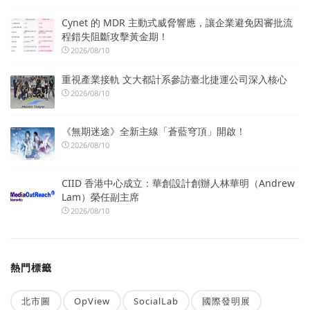
Cynet 的 MDR 主動式威脅響應，讓企業避免因審批流
程錯失阻斷攻擊黃金期！
2026/08/10
重視產業接軌 文大都計系參訪臺北捷運公司深入核心
2026/08/10
《無期迷途》全新主線「蒼藍穹頂」開啟！
2026/08/10
CIID 香港中心成立：華創設計創辦人林華明（Andrew
Lam）榮任副主席
2026/08/10
熱門標籤
北市圖
OpView
SocialLab
國際發明展