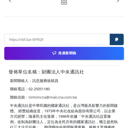
推廣新聞稿
發佈單位名稱：財團法人中央通訊社
新聞聯絡人：訊息服務核稿員
聯絡電話：02-25051180
聯絡信箱：
timtimcna@mail.cna.com.tw
中央通訊社是中華民國的國家通訊社，是台灣最具影響力的新聞媒
體。 經歷組織改造，1973年中央社改組為股份有限公司，以企業
方式經營；隨著民主化發展，1996年依據「中央通訊社設置條
例」改制為財團法人，定位為全民共有的國家通訊社，獨立超然執
行三大法定任務： ．辦理國內外新聞報導業務，服務大眾傳播媒