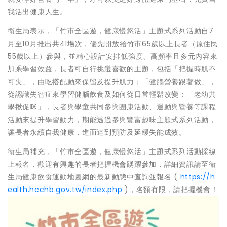
我活出健康人生。
衛生局表示，「竹市全區遊，健康慢悠活」主題式系列活動自7
月至10月推出共41場次，優先開放給竹市65歲以上長者（原住民
55歲以上）參與，並精心設計安排低強度、高頻率且多元內容來
加乘學習效益，長者可自行挑選喜歡的主題，包括「把握時肌不
可失」，由吃搭配動來保留及提升肌力；「健腦營養跟著做」，
從認識失智症來學習健腦飲食及如何從日常輕鬆改變；「老幼共
學揪促咪」，長者與學童共同參與團康活動、運動與營養等課程
活動來提升學習動力，期能透過參與豐富趣味主題式系列活動，
讓長者永續自我健康，進而達到預防及延緩失能成效。
衛生局補充，「竹市全區遊，健康慢悠活」主題式系列活動採線
上報名，歡迎有興趣的長者把握機會踴躍參加，詳細資訊請至衛
生局健康飲食運動地圖網的最新動態中查詢並報名 (
https://h
ealth.hcchb.gov.tw/index.php
)，名額有限，請把握機會！