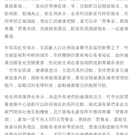
養跟著做」、「老幼共學揪促咪」等，活動即日起開放報名，名
額有限、額滿為止。衛生局表示，全系列活動皆可跨區報名，共
同學習正確識能，替自己的健康把關，還可以存「營養金」累積
專屬「營養存摺」兌換精美禮品，歡迎民眾踴躍報名，一起健康
樂遊。
市長高虹安表示，在高齡人口比例迅速攀升及猛烈衝擊之下，竹
市雖是相對年輕的城市，市府團隊仍重視每位長者福祉，如何健
康活躍老化至關重要，對此衛生局在暑假期間規劃專屬長者的
「竹市全區遊，健康慢悠活」主題式系列活動，安排豐富多元健
康促進內容，期盼長者能透過參與，重視自我健康及擁有管理的
能力，鼓勵活到老學到老，啟動健康樂活的無限可能。
衛生局長陳厚全表示，為提升長者們的健康與活力，竹市社區營
養推廣中心規劃可以跨區報名的系列活動，藉此讓長輩們多走出
家門增加社會互動機會，且只要報名參加即可獲得專屬「營養存
摺」，參加一堂可存入100元營養金，累積的「營養金」還能兌
換多項精美禮品，鼓勵長者保有學習熱忱，透過活動提醒在平時
就要存好營養的「本」，才可以奠定好身體健康的基石，充實自