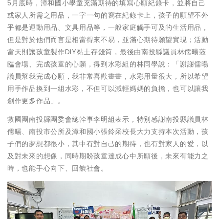
5月底時，漳和國小學童充滿期待的填寫心願紀錄卡，並將自己
或家人所需之用品，一字一句的寫在紀錄卡上，孩子的願望不外
乎都是運動用品、文具用品等，一般家庭觸手可及的生活用品，
但是對於他們而言是相當得來不易，並滿心期待願望實現；活動
當天則讓孩童製作DIY黏土存錢筒，最後由南投縣議員林儒暘蒞
臨會場、完成孩童的心願，得到水彩組的林同學說：「謝謝儒暘
議員幫我完成心願，我非常喜歡畫畫，水彩用量很大，所以希望
用手作品換到一組水彩，不但可以減輕媽媽的負擔，也可以讓我
創作更多作品」。
救國團南投縣團委會總幹事李明組表示，特別感謝南投縣議員林
儒暘、南投市公所及漳和國小張鈴采校長大力支持本次活動，孩
子們的夢想都很小，其中有對自己的期待，也有對家人的愛，以
及對未來的想像，同時期盼孩童達成心中所願後，未來有能力之
時，也能手心向下、回饋社會。