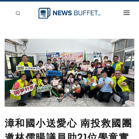
回到首頁
新聞稿分類
登入
刊登
漳和國小送愛心 南投救國團
邀林儒暘議員助21位學童實