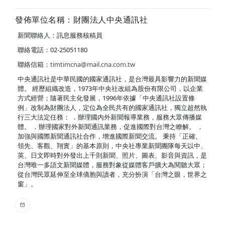
發佈單位名稱：財團法人中央通訊社
新聞聯絡人：訊息服務核稿員
聯絡電話：02-25051180
聯絡信箱：
timtimcna@mail.cna.com.tw
中央通訊社是中華民國的國家通訊社，是台灣最具影響力的新聞媒
體。 經歷組織改造，1973年中央社改組為股份有限公司，以企業
方式經營；隨著民主化發展，1996年依據「中央通訊社設置條
例」改制為財團法人，定位為全民共有的國家通訊社，獨立超然執
行三大法定任務： ．辦理國內外新聞報導業務，服務大眾傳播媒
體。 ．辦理國家對外新聞通訊業務，促進國際對台灣之瞭解。 ．
加強與國際新聞通訊社合作，增進國際新聞交流。 秉持「正確、
領先、客觀、翔實」的基本原則，中央社專業新聞團隊每天以中、
英、日文即時對外發出上千則新聞、照片、圖表、影音與資訊，是
台灣唯一多語文新聞媒體，服務對象從媒體客戶擴大為閱聽大眾；
從台灣民眾延伸至全球僑胞與讀者，充分扮演「台灣之眼，世界之
窗」。