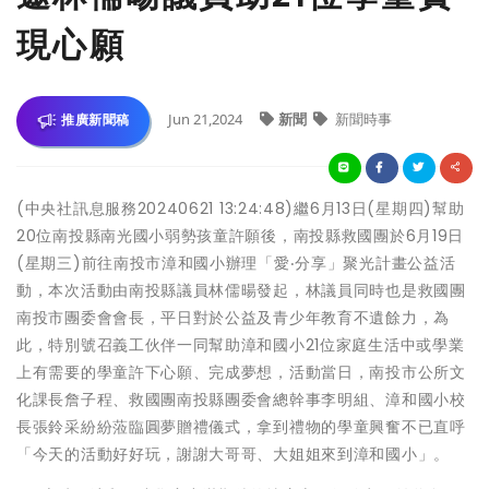
現心願
Jun 21,2024
新聞
新聞時事
推廣新聞稿
(中央社訊息服務20240621 13:24:48)繼6月13日(星期四)幫助
20位南投縣南光國小弱勢孩童許願後，南投縣救國團於6月19日
(星期三)前往南投市漳和國小辦理「愛‧分享」聚光計畫公益活
動，本次活動由南投縣議員林儒暘發起，林議員同時也是救國團
南投市團委會會長，平日對於公益及青少年教育不遺餘力，為
此，特別號召義工伙伴一同幫助漳和國小21位家庭生活中或學業
上有需要的學童許下心願、完成夢想，活動當日，南投市公所文
化課長詹子程、救國團南投縣團委會總幹事李明組、漳和國小校
長張鈴采紛紛蒞臨圓夢贈禮儀式，拿到禮物的學童興奮不已直呼
「今天的活動好好玩，謝謝大哥哥、大姐姐來到漳和國小」。