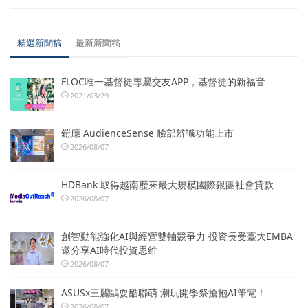
精選新聞稿
最新新聞稿
FLOC唯一基督徒專屬交友APP，基督徒的新福音
2021/03/29
鎧應 AudienceSense 臉部辨識功能上市
2026/08/07
HDBank 取得越南歷來最大規模國際銀團社會貸款
2026/08/07
創智動能強化AI與經營雙軸競爭力 投資長受臺大EMBA
邀分享AI時代投資思維
2026/08/07
ASUSx三麗鷗耍酷聯萌 潮玩開學祭搶抱AI筆電！
2026/08/07